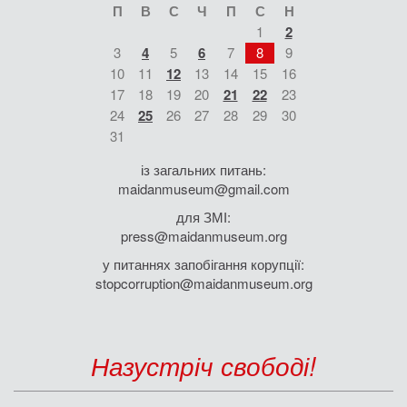
П
В
С
Ч
П
С
Н
1
2
3
4
5
6
7
8
9
10
11
12
13
14
15
16
17
18
19
20
21
22
23
24
25
26
27
28
29
30
31
із загальних питань:
maidanmuseum@gmail.com
для ЗМІ:
press@maidanmuseum.org
у питаннях запобігання корупції:
stopcorruption@maidanmuseum.org
Назустріч свободі!