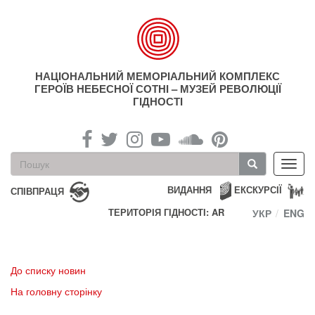
Перейти
до
основного
матеріалу
НАЦІОНАЛЬНИЙ МЕМОРІАЛЬНИЙ КОМПЛЕКС
ГЕРОЇВ НЕБЕСНОЇ СОТНІ – МУЗЕЙ РЕВОЛЮЦІЇ
ГІДНОСТІ
Пошукова
Toggl
форма
navig
Пошук
ВИДАННЯ
ЕКСКУРСІЇ
СПІВПРАЦЯ
ТЕРИТОРІЯ ГІДНОСТІ: AR
УКР
ENG
До списку новин
На головну сторінку