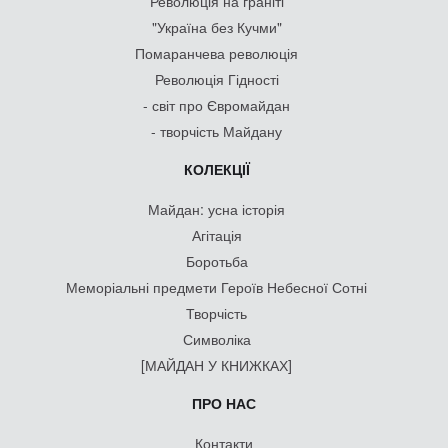
Революція на граніті
"Україна без Кучми"
Помаранчева революція
Революція Гідності
- світ про Євромайдан
- творчість Майдану
КОЛЕКЦІЇ
Майдан: усна історія
Агітація
Боротьба
Меморіальні предмети Героїв Небесної Сотні
Творчість
Символіка
[МАЙДАН У КНИЖКАХ]
ПРО НАС
Контакти