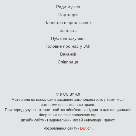
Ради музею
Партнери
Членство в організаціях
Звітність
Публічні закупівлі
Головне про нас у ЗМІ
Вакансії
Співпраця
© & CC BY 4.0
Матеріали на цьому сайті захищені законодавством, у тому числі
законами про авторське право.
При передруку на iнтернет-сайтах обов’язкова відкрита для пошуковиків
гiперланка на maidanmuseum.org.
Дизайн сайту - Національний музей Революції Гідності
Розроблення сайту -
Divilon
.