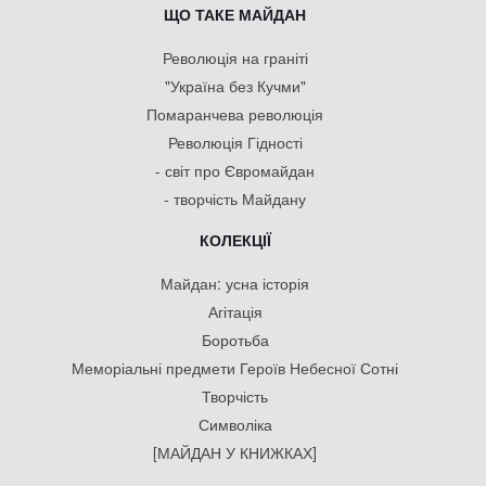
ЩО ТАКЕ МАЙДАН
Революція на граніті
"Україна без Кучми"
Помаранчева революція
Революція Гідності
- світ про Євромайдан
- творчість Майдану
КОЛЕКЦІЇ
Майдан: усна історія
Агітація
Боротьба
Меморіальні предмети Героїв Небесної Сотні
Творчість
Символіка
[МАЙДАН У КНИЖКАХ]