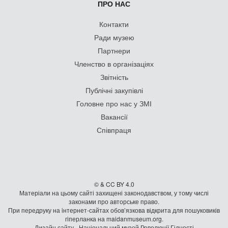
ПРО НАС
Контакти
Ради музею
Партнери
Членство в організаціях
Звітність
Публічні закупівлі
Головне про нас у ЗМІ
Вакансії
Співпраця
© & CC BY 4.0
Матеріали на цьому сайті захищені законодавством, у тому числі
законами про авторське право.
При передруку на iнтернет-сайтах обов’язкова відкрита для пошуковиків
гiперланка на maidanmuseum.org.
Дизайн сайту - Національний музей Революції Гідності