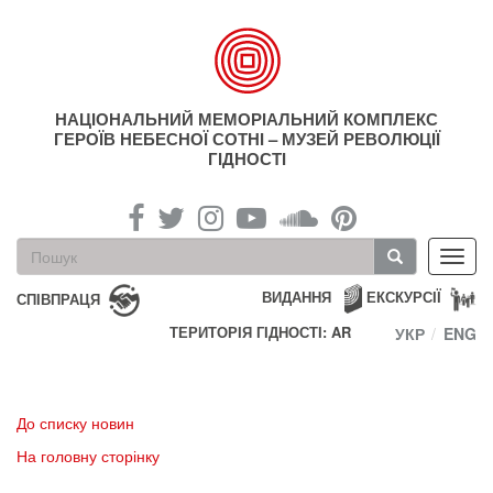
Перейти
до
основного
матеріалу
НАЦІОНАЛЬНИЙ МЕМОРІАЛЬНИЙ КОМПЛЕКС
ГЕРОЇВ НЕБЕСНОЇ СОТНІ – МУЗЕЙ РЕВОЛЮЦІЇ
ГІДНОСТІ
Пошукова
Toggl
форма
navig
Пошук
ВИДАННЯ
ЕКСКУРСІЇ
СПІВПРАЦЯ
ТЕРИТОРІЯ ГІДНОСТІ: AR
УКР
ENG
До списку новин
На головну сторінку