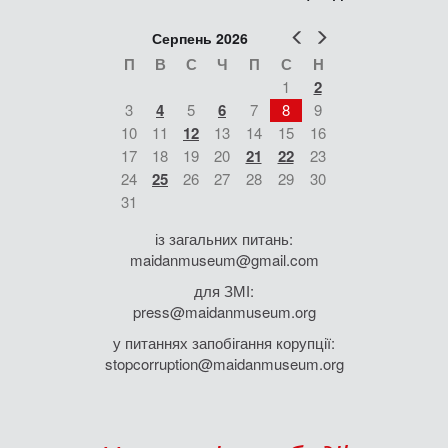
Попер
Наст
Серпень 2026
П
В
С
Ч
П
С
Н
1
2
3
4
5
6
7
8
9
10
11
12
13
14
15
16
17
18
19
20
21
22
23
24
25
26
27
28
29
30
31
із загальних питань:
maidanmuseum@gmail.com
для ЗМІ:
press@maidanmuseum.org
у питаннях запобігання корупції:
stopcorruption@maidanmuseum.org