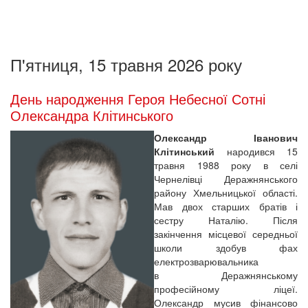
П'ятниця, 15 травня 2026 року
День народження Героя Небесної Сотні
Олександра Клітинського
Олександр Іванович
Клітинський
народився 15
травня 1988 року в селі
Чернелівці Деражнянського
району Хмельницької області.
Мав двох старших братів і
сестру Наталію. Після
закінчення місцевої середньої
школи здобув фах
електрозварювальника
в Деражнянському
професійному ліцеї.
Олександр мусив фінансово