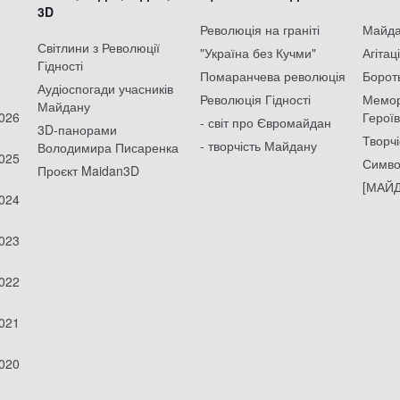
3D
Революція на граніті
Майдан
Світлини з Революції
"Україна без Кучми"
Агітац
Гідності
Помаранчева революція
Борот
Аудіоспогади учасників
Революція Гідності
Мемор
Майдану
2026
Героїв
- світ про Євромайдан
3D-панорами
Творчі
- творчість Майдану
Володимира Писаренка
2025
Симво
Проєкт Maidan3D
[МАЙД
2024
2023
2022
2021
2020