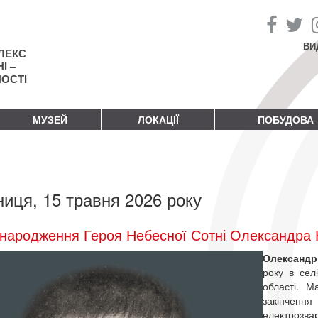
ВИ
ЛЕКС
І –
НОСТІ
МУЗЕЙ
ЛОКАЦІЇ
ПОБУДОВА
ниця, 15 травня 2026 року
народження Героя Небесної Сотні Олександра К
Олександр
року в сел
області. М
закінчен
електрозва