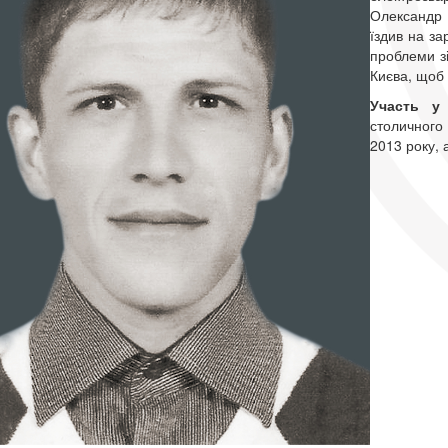
Олександр 
їздив на за
проблеми зі
Києва, щоб 
Участь у
столичного
2013 року, 