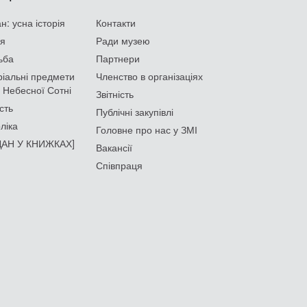
: усна історія
Контакти
ія
Ради музею
ьба
Партнери
іальні предмети
Членство в організаціях
 Небесної Сотні
Звітність
сть
Публічні закупівлі
ліка
Головне про нас у ЗМІ
АН У КНИЖКАХ]
Вакансії
Співпраця