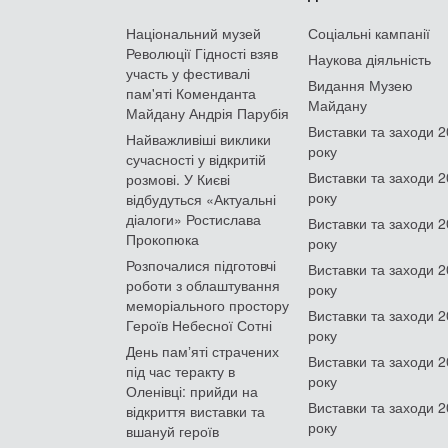
Національний музей
Соціальні кампанії
Революції Гідності взяв
Наукова діяльність
участь у фестивалі
Видання Музею
пам'яті Коменданта
Майдану
Майдану Андрія Парубія
Виставки та заходи 
Найважливіші виклики
року
сучасності у відкритій
Виставки та заходи 
розмові. У Києві
року
відбудуться «Актуальні
діалоги» Ростислава
Виставки та заходи 
Прокопюка
року
Розпочалися підготовчі
Виставки та заходи 
роботи з облаштування
року
меморіального простору
Виставки та заходи 
Героїв Небесної Сотні
року
День памʼяті страчених
Виставки та заходи 
під час теракту в
року
Оленівці: прийди на
Виставки та заходи 
відкриття виставки та
року
вшануй героїв