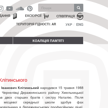
Пошукова
форма
Пошук
ДАННЯ
ЕКСКУРСІЇ
СПІВПРАЦЯ
ТЕРИТОРІЯ ГІДНОСТІ: AR
УКР
ENG
КОАЛІЦІЯ ПАМ'ЯТІ
літинського
 Іванович Клітинський
народився 15 травня 1988
і Чернелівці Деражнянського району Хмельницької
ав двох старших братів і сестру Наталію. Після
ня місцевої середньої школи здобув фах
рювальника в Деражнянському професійному ліцеї.