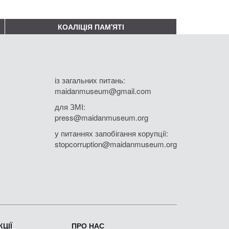
КОАЛІЦІЯ ПАМ'ЯТІ
із загальних питань:
maidanmuseum@gmail.com
для ЗМІ:
press@maidanmuseum.org
у питаннях запобігання корупції:
stopcorruption@maidanmuseum.org
ЦІЇ
ПРО НАС