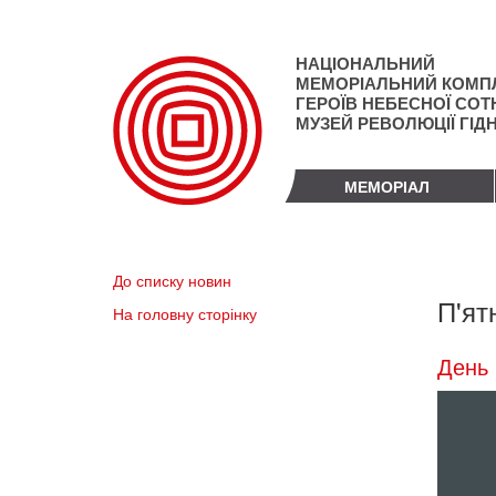
Перейти
до
основного
НАЦІОНАЛЬНИЙ
матеріалу
МЕМОРІАЛЬНИЙ КОМП
ГЕРОЇВ НЕБЕСНОЇ СОТН
МУЗЕЙ РЕВОЛЮЦІЇ ГІД
МЕМОРІАЛ
До списку новин
П'ят
На головну сторінку
День 