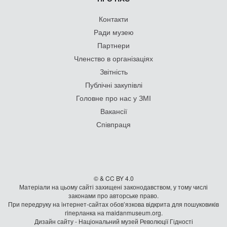
Контакти
Ради музею
Партнери
Членство в організаціях
Звітність
Публічні закупівлі
Головне про нас у ЗМІ
Вакансії
Співпраця
© & CC BY 4.0
Матеріали на цьому сайті захищені законодавством, у тому числі
законами про авторське право.
При передруку на iнтернет-сайтах обов’язкова відкрита для пошуковиків
гiперланка на maidanmuseum.org.
Дизайн сайту - Національний музей Революції Гідності