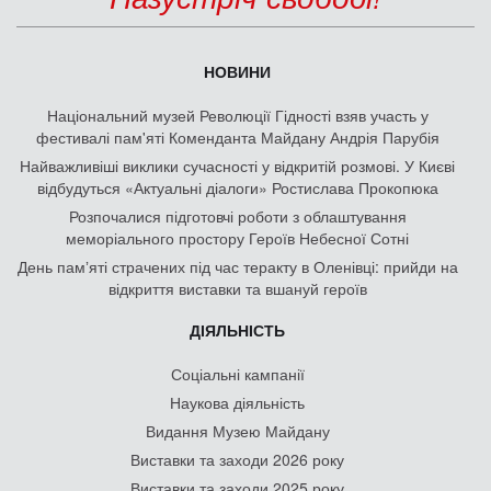
НОВИНИ
Національний музей Революції Гідності взяв участь у
фестивалі пам'яті Коменданта Майдану Андрія Парубія
Найважливіші виклики сучасності у відкритій розмові. У Києві
відбудуться «Актуальні діалоги» Ростислава Прокопюка
Розпочалися підготовчі роботи з облаштування
меморіального простору Героїв Небесної Сотні
День памʼяті страчених під час теракту в Оленівці: прийди на
відкриття виставки та вшануй героїв
ДІЯЛЬНІСТЬ
Соціальні кампанії
Наукова діяльність
Видання Музею Майдану
Виставки та заходи 2026 року
Виставки та заходи 2025 року