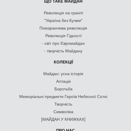
ЩО ТАКЕ МАЙДАН
Революція на граніті
"Україна без Кучми"
Помаранчева революція
Революція Гідності
- світ про Євромайдан
- творчість Майдану
КОЛЕКЦІЇ
Майдан: усна історія
Агітація
Боротьба
Меморіальні предмети Героїв Небесної Сотні
Творчість
Символіка
[МАЙДАН У КНИЖКАХ]
ПРО НАС