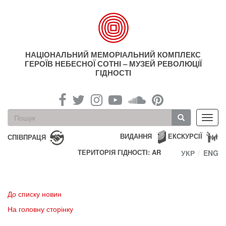
Перейти
до
основного
матеріалу
НАЦІОНАЛЬНИЙ МЕМОРІАЛЬНИЙ КОМПЛЕКС
ГЕРОЇВ НЕБЕСНОЇ СОТНІ – МУЗЕЙ РЕВОЛЮЦІЇ
ГІДНОСТІ
Пошукова
Toggl
форма
navig
Пошук
ВИДАННЯ
ЕКСКУРСІЇ
СПІВПРАЦЯ
ТЕРИТОРІЯ ГІДНОСТІ: AR
УКР
ENG
До списку новин
На головну сторінку