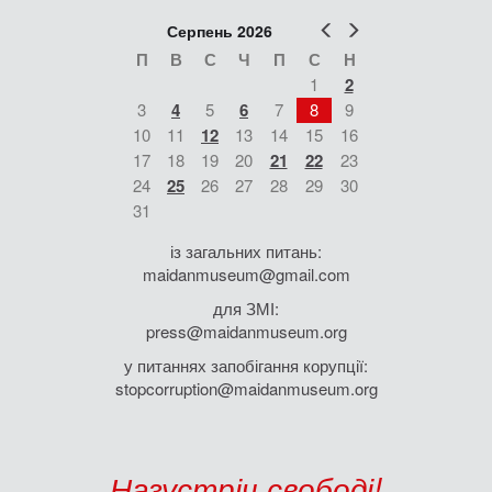
Попер
Наст
Серпень 2026
П
В
С
Ч
П
С
Н
1
2
3
4
5
6
7
8
9
10
11
12
13
14
15
16
17
18
19
20
21
22
23
24
25
26
27
28
29
30
31
із загальних питань:
maidanmuseum@gmail.com
для ЗМІ:
press@maidanmuseum.org
у питаннях запобігання корупції:
stopcorruption@maidanmuseum.org
Назустріч свободі!