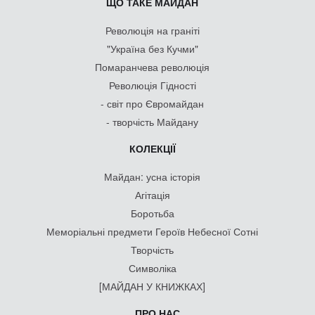
ЩО ТАКЕ МАЙДАН
Революція на граніті
"Україна без Кучми"
Помаранчева революція
Революція Гідності
- світ про Євромайдан
- творчість Майдану
КОЛЕКЦІЇ
Майдан: усна історія
Агітація
Боротьба
Меморіальні предмети Героїв Небесної Сотні
Творчість
Символіка
[МАЙДАН У КНИЖКАХ]
ПРО НАС