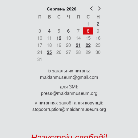
Попер
Наст
Серпень 2026
П
В
С
Ч
П
С
Н
1
2
3
4
5
6
7
8
9
10
11
12
13
14
15
16
17
18
19
20
21
22
23
24
25
26
27
28
29
30
31
із загальних питань:
maidanmuseum@gmail.com
для ЗМІ:
press@maidanmuseum.org
у питаннях запобігання корупції:
stopcorruption@maidanmuseum.org
Назустріч свободі!