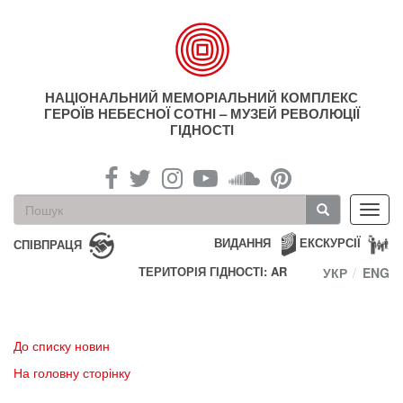
Перейти
до
основного
матеріалу
НАЦІОНАЛЬНИЙ МЕМОРІАЛЬНИЙ КОМПЛЕКС
ГЕРОЇВ НЕБЕСНОЇ СОТНІ – МУЗЕЙ РЕВОЛЮЦІЇ
ГІДНОСТІ
Пошукова
Toggl
форма
navig
Пошук
ВИДАННЯ
ЕКСКУРСІЇ
СПІВПРАЦЯ
ТЕРИТОРІЯ ГІДНОСТІ: AR
УКР
ENG
До списку новин
На головну сторінку