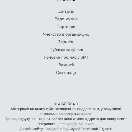
Контакти
Ради музею
Партнери
Членство в організаціях
Звітність
Публічні закупівлі
Головне про нас у ЗМІ
Вакансії
Співпраця
© & CC BY 4.0
Матеріали на цьому сайті захищені законодавством, у тому числі
законами про авторське право.
При передруку на iнтернет-сайтах обов’язкова відкрита для пошуковиків
гiперланка на maidanmuseum.org.
Дизайн сайту - Національний музей Революції Гідності