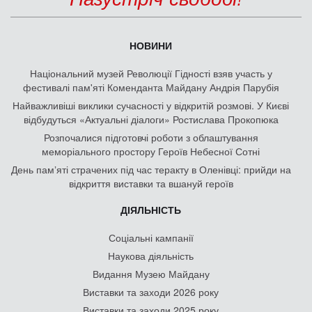
НОВИНИ
Національний музей Революції Гідності взяв участь у
фестивалі пам'яті Коменданта Майдану Андрія Парубія
Найважливіші виклики сучасності у відкритій розмові. У Києві
відбудуться «Актуальні діалоги» Ростислава Прокопюка
Розпочалися підготовчі роботи з облаштування
меморіального простору Героїв Небесної Сотні
День памʼяті страчених під час теракту в Оленівці: прийди на
відкриття виставки та вшануй героїв
ДІЯЛЬНІСТЬ
Соціальні кампанії
Наукова діяльність
Видання Музею Майдану
Виставки та заходи 2026 року
Виставки та заходи 2025 року