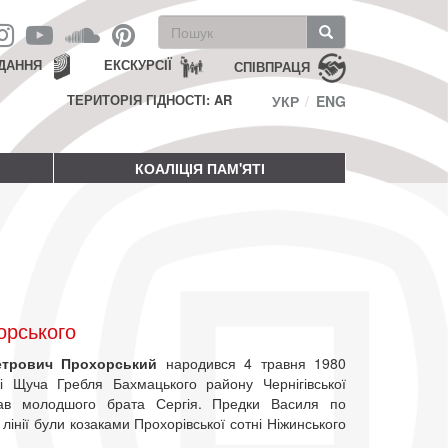
Пошукова
форма
Пошук
ДАННЯ
ЕКСКУРСІЇ
СПІВПРАЦЯ
ТЕРИТОРІЯ ГІДНОСТІ: AR
УКР
ENG
КОАЛІЦІЯ ПАМ'ЯТІ
орського
етрович Прохорський
народився 4 травня 1980
і Щуча Гребля Бахмацького району Чернігівської
Мав молодшого брата Сергія. Предки Василя по
й лінії були козаками Прохорівської сотні Ніжинського