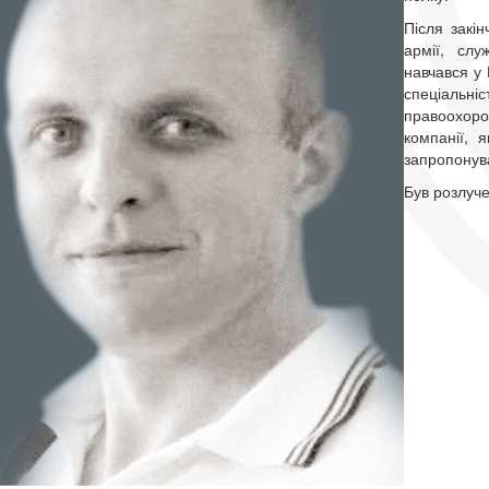
Після закі
армії, слу
навчався у 
спеціальніс
правоохоро
компанії, 
запропонува
Був розлуче