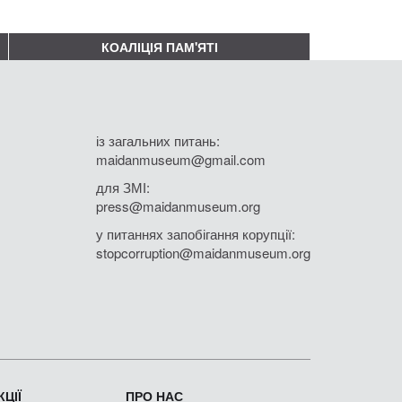
КОАЛІЦІЯ ПАМ'ЯТІ
із загальних питань:
maidanmuseum@gmail.com
для ЗМІ:
press@maidanmuseum.org
у питаннях запобігання корупції:
stopcorruption@maidanmuseum.org
ЦІЇ
ПРО НАС