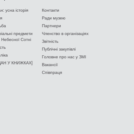
: усна історія
Контакти
ія
Ради музею
ьба
Партнери
іальні предмети
Членство в організаціях
 Небесної Сотні
Звітність
сть
Публічні закупівлі
ліка
Головне про нас у ЗМІ
АН У КНИЖКАХ]
Вакансії
Співпраця