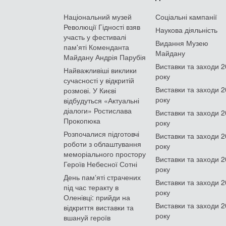
Національний музей
Соціальні кампанії
Революції Гідності взяв
Наукова діяльність
участь у фестивалі
Видання Музею
пам'яті Коменданта
Майдану
Майдану Андрія Парубія
Виставки та заходи 
Найважливіші виклики
року
сучасності у відкритій
Виставки та заходи 
розмові. У Києві
року
відбудуться «Актуальні
діалоги» Ростислава
Виставки та заходи 
Прокопюка
року
Розпочалися підготовчі
Виставки та заходи 
роботи з облаштування
року
меморіального простору
Виставки та заходи 
Героїв Небесної Сотні
року
День памʼяті страчених
Виставки та заходи 
під час теракту в
року
Оленівці: прийди на
Виставки та заходи 
відкриття виставки та
року
вшануй героїв