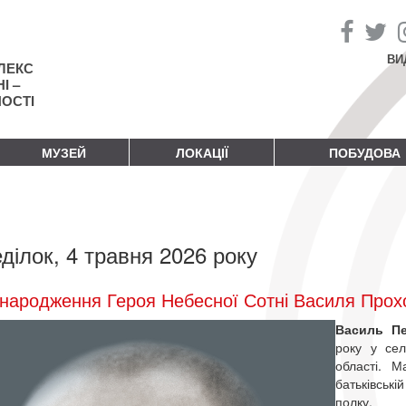
ВИ
ЛЕКС
І –
НОСТІ
МУЗЕЙ
ЛОКАЦІЇ
ПОБУДОВА
ділок, 4 травня 2026 року
народження Героя Небесної Сотні Василя Прох
Василь П
року у сел
області. 
батьківські
полку.