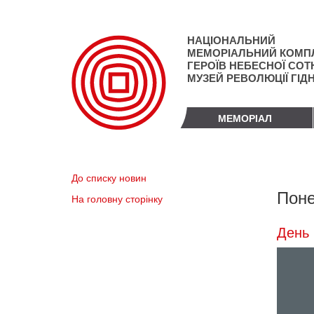
Перейти
до
основного
НАЦІОНАЛЬНИЙ
матеріалу
МЕМОРІАЛЬНИЙ КОМП
ГЕРОЇВ НЕБЕСНОЇ СОТН
МУЗЕЙ РЕВОЛЮЦІЇ ГІД
МЕМОРІАЛ
До списку новин
Поне
На головну сторінку
День 