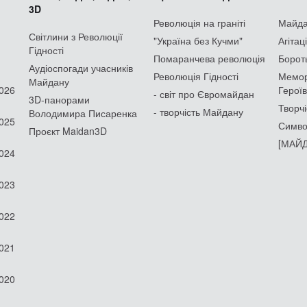
3D
Революція на граніті
Майдан
Світлини з Революції
"Україна без Кучми"
Агітац
Гідності
Помаранчева революція
Борот
Аудіоспогади учасників
Революція Гідності
Мемор
Майдану
2026
Героїв
- світ про Євромайдан
3D-панорами
Творчі
- творчість Майдану
Володимира Писаренка
2025
Симво
Проєкт Maidan3D
[МАЙД
2024
2023
2022
2021
2020