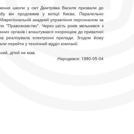
нчення школи у смт Дмитрівка Василя призвали до
жбу він продовжив у міліції Києва. Паралельно
Міжрегіональній академії управління персоналом за
тю "Правознавство". Через шість років звільнився з
нних органів і влаштувався охоронцем до приватної
яка реалізувала електронні прилади. Згодом йому
ли перейти у технічний відділ компанії.
ний, дітей не мав.
Народився: 1980-05-04