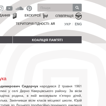
Пошукова
форма
Пошук
ДАННЯ
ЕКСКУРСІЇ
СПІВПРАЦЯ
ТЕРИТОРІЯ ГІДНОСТІ: AR
УКР
ENG
КОАЛІЦІЯ ПАМ'ЯТІ
ука
одимирович Сидорчук
народився 2 травня 1961
лині у селі Дерно Ківерцівського району. За вісім
тодітна родина, в якій виховували п’ятеро дітей,
тька. Закінчивши вісім класів місцевої школи, Юрій
ступив до Луцького професійно-технічного училища