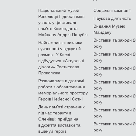
Національний музей
Соціальні кампанії
Революції Гідності взяв
Наукова діяльність
участь у фестивалі
Видання Музею
пам'яті Коменданта
Майдану
Майдану Андрія Парубія
Виставки та заходи 
Найважливіші виклики
року
сучасності у відкритій
Виставки та заходи 
розмові. У Києві
року
відбудуться «Актуальні
діалоги» Ростислава
Виставки та заходи 
Прокопюка
року
Розпочалися підготовчі
Виставки та заходи 
роботи з облаштування
року
меморіального простору
Виставки та заходи 
Героїв Небесної Сотні
року
День памʼяті страчених
Виставки та заходи 
під час теракту в
року
Оленівці: прийди на
Виставки та заходи 
відкриття виставки та
року
вшануй героїв