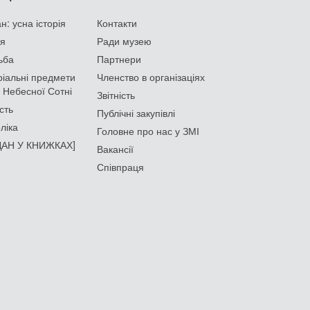
: усна історія
Контакти
ія
Ради музею
ьба
Партнери
іальні предмети
Членство в організаціях
 Небесної Сотні
Звітність
сть
Публічні закупівлі
ліка
Головне про нас у ЗМІ
АН У КНИЖКАХ]
Вакансії
Співпраця