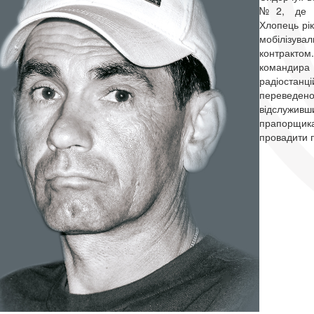
№2, де зд
Хлопець рік
мобілізува
контракто
командира 
радіоста
переведено 
відслуживш
прапо
провадити п