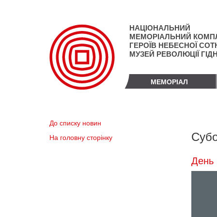
Перейти
до
основного
НАЦІОНАЛЬНИЙ
матеріалу
МЕМОРІАЛЬНИЙ КОМП
ГЕРОЇВ НЕБЕСНОЇ СОТН
МУЗЕЙ РЕВОЛЮЦІЇ ГІД
МЕМОРІАЛ
До списку новин
Субо
На головну сторінку
День 