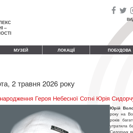
ВИ
ЛЕКС
І –
НОСТІ
МУЗЕЙ
ЛОКАЦІЇ
ПОБУДОВА
та, 2 травня 2026 року
народження Героя Небесної Сотні Юрія Сидорч
Юрій Вол
року на Во
років бага
утратила ба
Сидорчук в