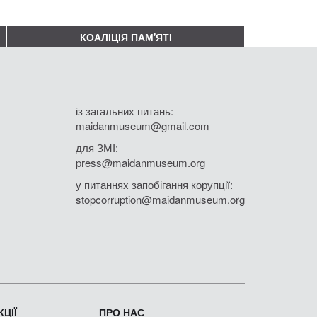
КОАЛІЦІЯ ПАМ'ЯТІ
із загальних питань:
maidanmuseum@gmail.com
для ЗМІ:
press@maidanmuseum.org
у питаннях запобігання корупції:
stopcorruption@maidanmuseum.org
ЦІЇ
ПРО НАС