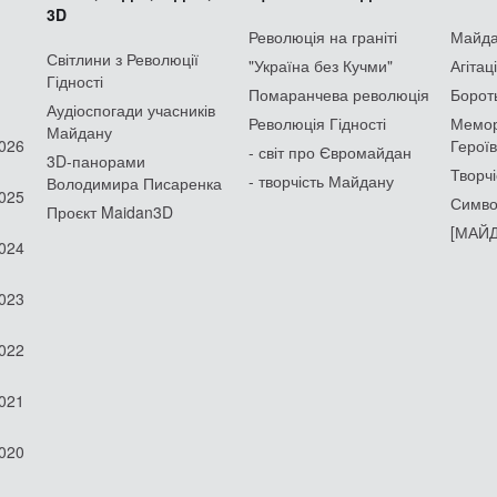
3D
Революція на граніті
Майдан
Світлини з Революції
"Україна без Кучми"
Агітац
Гідності
Помаранчева революція
Борот
Аудіоспогади учасників
Революція Гідності
Мемор
Майдану
2026
Героїв
- світ про Євромайдан
3D-панорами
Творчі
- творчість Майдану
Володимира Писаренка
2025
Симво
Проєкт Maidan3D
[МАЙД
2024
2023
2022
2021
2020