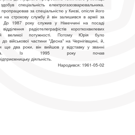
обув спеціальність електрогазозварювальника.
 пропрацював за спеціальністю у Києві, опісля його
ли на строкову службу й він залишився в армії за
м. До 1987 року служив у Німеччині на посаді
відділення радіотелеграфістів короткохвилевих
нцій великої потужності. Потому Юрія було
до військової частини "Десна" на Чернігівщині, й,
и ще два роки, він вийшов у відставку у званні
рщика. Із 1995 року почав
ідприємницьку діяльність.
Народився: 1961-05-02