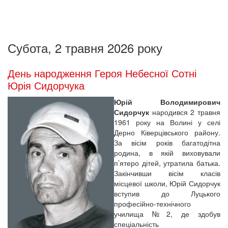
Субота, 2 травня 2026 року
День народження Героя Небесної Сотні
Юрія Сидорчука
Юрій Володимирович
Сидорчук
народився 2 травня
1961 року на Волині у селі
Дерно Ківерцівського району.
За вісім років багатодітна
родина, в якій виховували
п’ятеро дітей, утратила батька.
Закінчивши вісім класів
місцевої школи, Юрій Сидорчук
вступив до Луцького
професійно-технічного
училища №2, де здобув
спеціальність