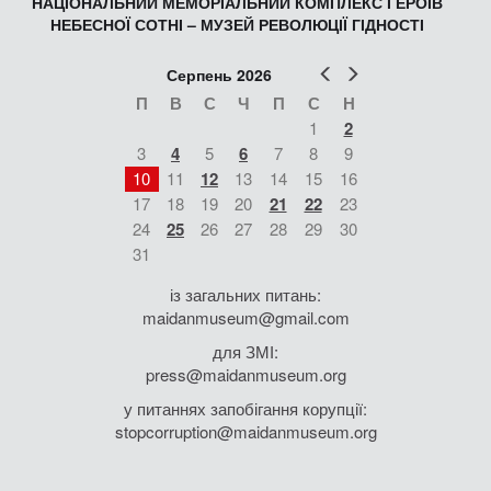
НАЦІОНАЛЬНИЙ МЕМОРІАЛЬНИЙ КОМПЛЕКС ГЕРОЇВ
НЕБЕСНОЇ СОТНІ – МУЗЕЙ РЕВОЛЮЦІЇ ГІДНОСТІ
Попер
Наст
Серпень 2026
П
В
С
Ч
П
С
Н
1
2
3
4
5
6
7
8
9
10
11
12
13
14
15
16
17
18
19
20
21
22
23
24
25
26
27
28
29
30
31
із загальних питань:
maidanmuseum@gmail.com
для ЗМІ:
press@maidanmuseum.org
у питаннях запобігання корупції:
stopcorruption@maidanmuseum.org