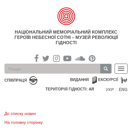
Перейти
до
основного
матеріалу
НАЦІОНАЛЬНИЙ МЕМОРІАЛЬНИЙ КОМПЛЕКС
ГЕРОЇВ НЕБЕСНОЇ СОТНІ – МУЗЕЙ РЕВОЛЮЦІЇ
ГІДНОСТІ
Пошукова
Toggl
форма
navig
Пошук
ВИДАННЯ
ЕКСКУРСІЇ
СПІВПРАЦЯ
ТЕРИТОРІЯ ГІДНОСТІ: AR
УКР
ENG
До списку новин
На головну сторінку