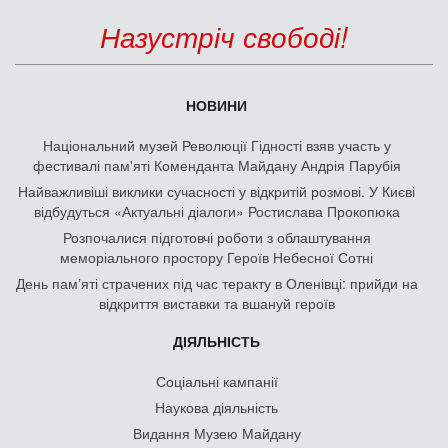
Назустріч свободі!
НОВИНИ
Національний музей Революції Гідності взяв участь у
фестивалі пам'яті Коменданта Майдану Андрія Парубія
Найважливіші виклики сучасності у відкритій розмові. У Києві
відбудуться «Актуальні діалоги» Ростислава Прокопюка
Розпочалися підготовчі роботи з облаштування
меморіального простору Героїв Небесної Сотні
День памʼяті страчених під час теракту в Оленівці: прийди на
відкриття виставки та вшануй героїв
ДІЯЛЬНІСТЬ
Соціальні кампанії
Наукова діяльність
Видання Музею Майдану