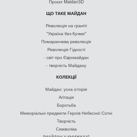
Проєкт Maidan3D
ЩО ТАКЕ МАЙДАН
Революція на граніті
"Україна без Кучми"
Помаранчева революція
Революція Гідності
- світ про Євромайдан
- творчість Майдану
КОЛЕКЦІЇ
Майдан: усна історія
Агітація
Боротьба
Меморіальні предмети Героїв Небесної Сотні
Творчість
Символіка
[МАЙДАН У КНИЖКАХ]