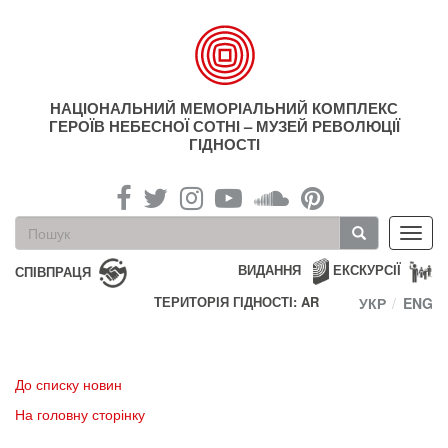
Перейти
до
основного
матеріалу
НАЦІОНАЛЬНИЙ МЕМОРІАЛЬНИЙ КОМПЛЕКС
ГЕРОЇВ НЕБЕСНОЇ СОТНІ – МУЗЕЙ РЕВОЛЮЦІЇ
ГІДНОСТІ
Пошукова
Toggl
форма
navig
Пошук
ВИДАННЯ
ЕКСКУРСІЇ
СПІВПРАЦЯ
ТЕРИТОРІЯ ГІДНОСТІ: AR
УКР
ENG
До списку новин
На головну сторінку