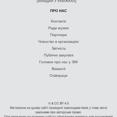
[МАЙДАН У КНИЖКАХ]
ПРО НАС
Контакти
Ради музею
Партнери
Членство в організаціях
Звітність
Публічні закупівлі
Головне про нас у ЗМІ
Вакансії
Співпраця
© & CC BY 4.0
Матеріали на цьому сайті захищені законодавством, у тому числі
законами про авторське право.
При передруку на iнтернет-сайтах обов’язкова відкрита для пошуковиків