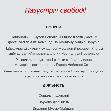
Назустріч свободі!
НОВИНИ
Національний музей Революції Гідності взяв участь у
фестивалі пам'яті Коменданта Майдану Андрія Парубія
Найважливіші виклики сучасності у відкритій розмові. У Києві
відбудуться «Актуальні діалоги» Ростислава Прокопюка
Розпочалися підготовчі роботи з облаштування
меморіального простору Героїв Небесної Сотні
День памʼяті страчених під час теракту в Оленівці: прийди на
відкриття виставки та вшануй героїв
ДІЯЛЬНІСТЬ
Соціальні кампанії
Наукова діяльність
Видання Музею Майдану