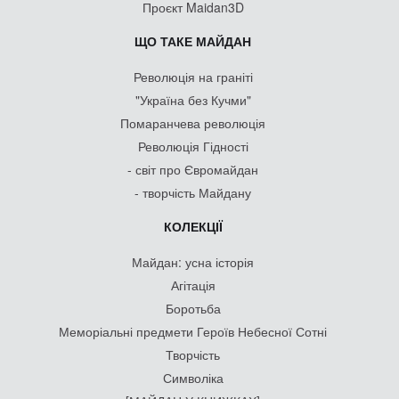
Проєкт Maidan3D
ЩО ТАКЕ МАЙДАН
Революція на граніті
"Україна без Кучми"
Помаранчева революція
Революція Гідності
- світ про Євромайдан
- творчість Майдану
КОЛЕКЦІЇ
Майдан: усна історія
Агітація
Боротьба
Меморіальні предмети Героїв Небесної Сотні
Творчість
Символіка