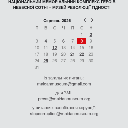
НАЦІОНАЛЬНИЙ МЕМОРІАЛЬНИЙ КОМПЛЕКС ГЕРОЇВ
НЕБЕСНОЇ СОТНІ – МУЗЕЙ РЕВОЛЮЦІЇ ГІДНОСТІ
Попер
Наст
Серпень 2026
П
В
С
Ч
П
С
Н
1
2
3
4
5
6
7
8
9
10
11
12
13
14
15
16
17
18
19
20
21
22
23
24
25
26
27
28
29
30
31
із загальних питань:
maidanmuseum@gmail.com
для ЗМІ:
press@maidanmuseum.org
у питаннях запобігання корупції:
stopcorruption@maidanmuseum.org