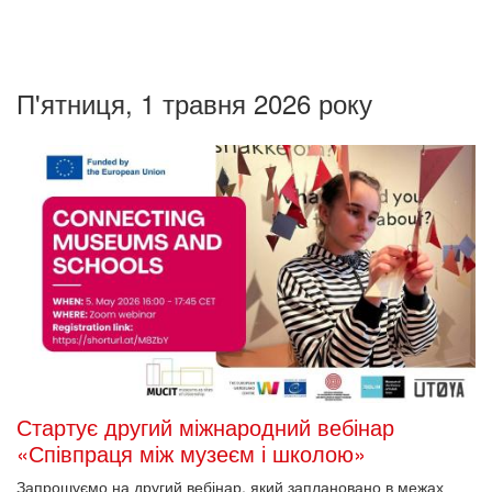
П'ятниця, 1 травня 2026 року
Стартує другий міжнародний вебінар
«Співпраця між музеєм і школою»
Запрошуємо на другий вебінар, який заплановано в межах