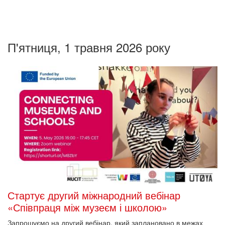
П'ятниця, 1 травня 2026 року
Стартує другий міжнародний вебінар
«Співпраця між музеєм і школою»
Запрошуємо на другий вебінар, який заплановано в межах