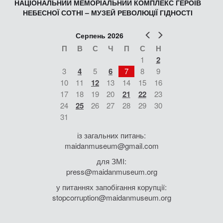
НАЦІОНАЛЬНИЙ МЕМОРІАЛЬНИЙ КОМПЛЕКС ГЕРОЇВ
НЕБЕСНОЇ СОТНІ – МУЗЕЙ РЕВОЛЮЦІЇ ГІДНОСТІ
Попер
Наст
Серпень 2026
П
В
С
Ч
П
С
Н
1
2
3
4
5
6
7
8
9
10
11
12
13
14
15
16
17
18
19
20
21
22
23
24
25
26
27
28
29
30
31
із загальних питань:
maidanmuseum@gmail.com
для ЗМІ:
press@maidanmuseum.org
у питаннях запобігання корупції:
stopcorruption@maidanmuseum.org