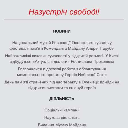
Назустріч свободі!
НОВИНИ
Національний музей Революції Гідності взяв участь у
фестивалі пам'яті Коменданта Майдану Андрія Парубія
Найважливіші виклики сучасності у відкритій розмові. У Києві
відбудуться «Актуальні діалоги» Ростислава Прокопюка
Розпочалися підготовчі роботи з облаштування
меморіального простору Героїв Небесної Сотні
День памʼяті страчених під час теракту в Оленівці: прийди на
відкриття виставки та вшануй героїв
ДІЯЛЬНІСТЬ
Соціальні кампанії
Наукова діяльність
Видання Музею Майдану