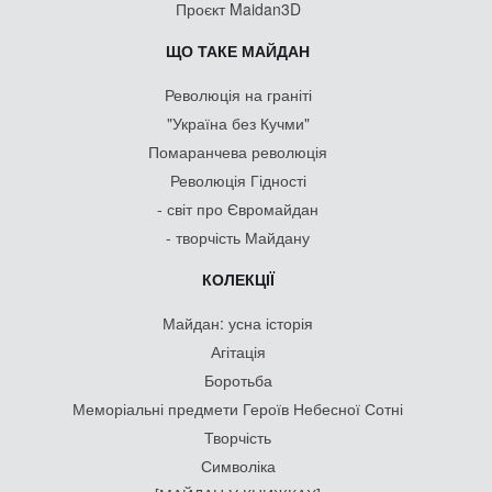
Проєкт Maidan3D
ЩО ТАКЕ МАЙДАН
Революція на граніті
"Україна без Кучми"
Помаранчева революція
Революція Гідності
- світ про Євромайдан
- творчість Майдану
КОЛЕКЦІЇ
Майдан: усна історія
Агітація
Боротьба
Меморіальні предмети Героїв Небесної Сотні
Творчість
Символіка