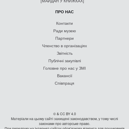
[МАЙДАН У КНИЖКАХ]
ПРО НАС
Контакти
Ради музею
Партнери
Членство в організаціях
Звітність
Публічні закупівлі
Головне про нас у ЗМІ
Вакансії
Співпраця
© & CC BY 4.0
Матеріали на цьому сайті захищені законодавством, у тому числі
законами про авторське право.
При передруку на iнтернет-сайтах обов’язкова відкрита для пошуковиків