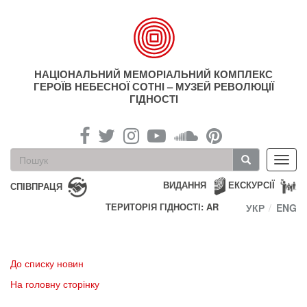
Перейти
до
основного
матеріалу
НАЦІОНАЛЬНИЙ МЕМОРІАЛЬНИЙ КОМПЛЕКС
ГЕРОЇВ НЕБЕСНОЇ СОТНІ – МУЗЕЙ РЕВОЛЮЦІЇ
ГІДНОСТІ
Пошукова
Toggl
форма
navig
Пошук
ВИДАННЯ
ЕКСКУРСІЇ
СПІВПРАЦЯ
ТЕРИТОРІЯ ГІДНОСТІ: AR
УКР
ENG
До списку новин
На головну сторінку