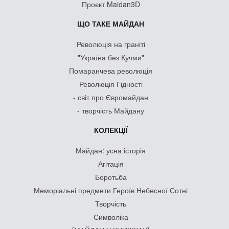
Проєкт Maidan3D
ЩО ТАКЕ МАЙДАН
Революція на граніті
"Україна без Кучми"
Помаранчева революція
Революція Гідності
- світ про Євромайдан
- творчість Майдану
КОЛЕКЦІЇ
Майдан: усна історія
Агітація
Боротьба
Меморіальні предмети Героїв Небесної Сотні
Творчість
Символіка