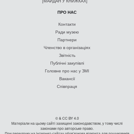
[МАЙДАН У КНИЖКАХ]
ПРО НАС
Контакти
Ради музею
Партнери
Членство в організаціях
Звітність
Публічні закупівлі
Головне про нас у ЗМІ
Вакансії
Співпраця
© & CC BY 4.0
Матеріали на цьому сайті захищені законодавством, у тому числі
законами про авторське право.
При передруку на iнтернет-сайтах обов’язкова відкрита для пошуковиків