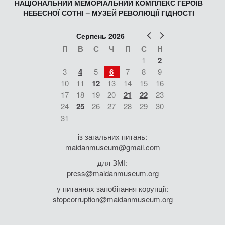
НАЦІОНАЛЬНИЙ МЕМОРІАЛЬНИЙ КОМПЛЕКС ГЕРОЇВ
НЕБЕСНОЇ СОТНІ – МУЗЕЙ РЕВОЛЮЦІЇ ГІДНОСТІ
Попер
Наст
Серпень 2026
П
В
С
Ч
П
С
Н
1
2
3
4
5
6
7
8
9
10
11
12
13
14
15
16
17
18
19
20
21
22
23
24
25
26
27
28
29
30
31
із загальних питань:
maidanmuseum@gmail.com
для ЗМІ:
press@maidanmuseum.org
у питаннях запобігання корупції:
stopcorruption@maidanmuseum.org