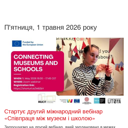
П'ятниця, 1 травня 2026 року
Стартує другий міжнародний вебінар
«Співпраця між музеєм і школою»
Запрошуємо на другий вебінар, який заплановано в межах