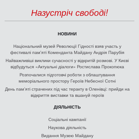
Назустріч свободі!
НОВИНИ
Національний музей Революції Гідності взяв участь у
фестивалі пам'яті Коменданта Майдану Андрія Парубія
Найважливіші виклики сучасності у відкритій розмові. У Києві
відбудуться «Актуальні діалоги» Ростислава Прокопюка
Розпочалися підготовчі роботи з облаштування
меморіального простору Героїв Небесної Сотні
День памʼяті страчених під час теракту в Оленівці: прийди на
відкриття виставки та вшануй героїв
ДІЯЛЬНІСТЬ
Соціальні кампанії
Наукова діяльність
Видання Музею Майдану