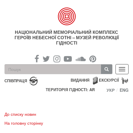
Перейти
до
основного
матеріалу
НАЦІОНАЛЬНИЙ МЕМОРІАЛЬНИЙ КОМПЛЕКС
ГЕРОЇВ НЕБЕСНОЇ СОТНІ – МУЗЕЙ РЕВОЛЮЦІЇ
ГІДНОСТІ
Пошукова
Toggl
форма
navig
Пошук
ВИДАННЯ
ЕКСКУРСІЇ
СПІВПРАЦЯ
ТЕРИТОРІЯ ГІДНОСТІ: AR
УКР
ENG
До списку новин
На головну сторінку