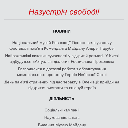
Назустріч свободі!
НОВИНИ
Національний музей Революції Гідності взяв участь у
фестивалі пам'яті Коменданта Майдану Андрія Парубія
Найважливіші виклики сучасності у відкритій розмові. У Києві
відбудуться «Актуальні діалоги» Ростислава Прокопюка
Розпочалися підготовчі роботи з облаштування
меморіального простору Героїв Небесної Сотні
День памʼяті страчених під час теракту в Оленівці: прийди на
відкриття виставки та вшануй героїв
ДІЯЛЬНІСТЬ
Соціальні кампанії
Наукова діяльність
Видання Музею Майдану