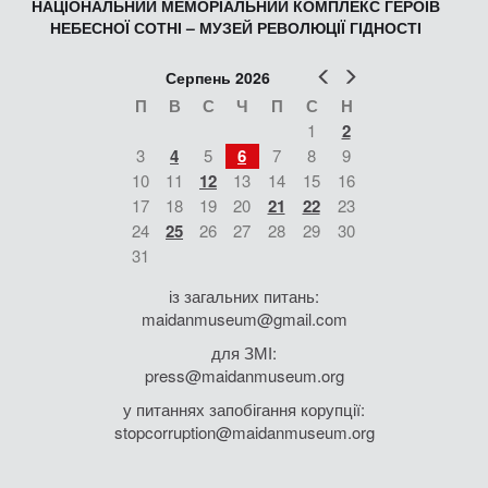
НАЦІОНАЛЬНИЙ МЕМОРІАЛЬНИЙ КОМПЛЕКС ГЕРОЇВ
НЕБЕСНОЇ СОТНІ – МУЗЕЙ РЕВОЛЮЦІЇ ГІДНОСТІ
Попер
Наст
Серпень 2026
П
В
С
Ч
П
С
Н
1
2
3
4
5
6
7
8
9
10
11
12
13
14
15
16
17
18
19
20
21
22
23
24
25
26
27
28
29
30
31
із загальних питань:
maidanmuseum@gmail.com
для ЗМІ:
press@maidanmuseum.org
у питаннях запобігання корупції:
stopcorruption@maidanmuseum.org