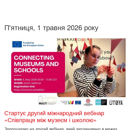
П'ятниця, 1 травня 2026 року
Стартує другий міжнародний вебінар
«Співпраця між музеєм і школою»
Запрошуємо на другий вебінар, який заплановано в межах