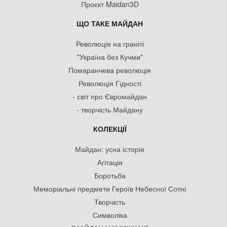
Проєкт Maidan3D
ЩО ТАКЕ МАЙДАН
Революція на граніті
"Україна без Кучми"
Помаранчева революція
Революція Гідності
- світ про Євромайдан
- творчість Майдану
КОЛЕКЦІЇ
Майдан: усна історія
Агітація
Боротьба
Меморіальні предмети Героїв Небесної Сотні
Творчість
Символіка