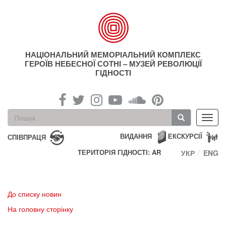
Перейти
до
основного
матеріалу
НАЦІОНАЛЬНИЙ МЕМОРІАЛЬНИЙ КОМПЛЕКС
ГЕРОЇВ НЕБЕСНОЇ СОТНІ – МУЗЕЙ РЕВОЛЮЦІЇ
ГІДНОСТІ
Пошукова
Toggl
форма
navig
Пошук
ВИДАННЯ
ЕКСКУРСІЇ
СПІВПРАЦЯ
ТЕРИТОРІЯ ГІДНОСТІ: AR
УКР
ENG
До списку новин
На головну сторінку