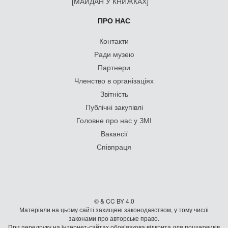
[МАЙДАН У КНИЖКАХ]
ПРО НАС
Контакти
Ради музею
Партнери
Членство в організаціях
Звітність
Публічні закупівлі
Головне про нас у ЗМІ
Вакансії
Співпраця
© & CC BY 4.0
Матеріали на цьому сайті захищені законодавством, у тому числі
законами про авторське право.
При передруку на iнтернет-сайтах обов’язкова відкрита для пошуковиків