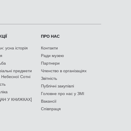
ЦІЇ
ПРО НАС
: усна історія
Контакти
ія
Ради музею
ьба
Партнери
іальні предмети
Членство в організаціях
 Небесної Сотні
Звітність
сть
Публічні закупівлі
ліка
Головне про нас у ЗМІ
АН У КНИЖКАХ]
Вакансії
Співпраця