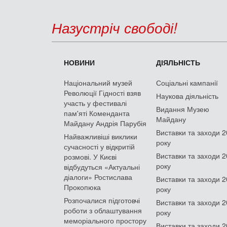
Назустріч свободі!
НОВИНИ
ДІЯЛЬНІСТЬ
Національний музей
Соціальні кампанії
Революції Гідності взяв
Наукова діяльність
участь у фестивалі
Видання Музею
пам'яті Коменданта
Майдану
Майдану Андрія Парубія
Виставки та заходи 
Найважливіші виклики
року
сучасності у відкритій
Виставки та заходи 
розмові. У Києві
року
відбудуться «Актуальні
діалоги» Ростислава
Виставки та заходи 
Прокопюка
року
Розпочалися підготовчі
Виставки та заходи 
роботи з облаштування
року
меморіального простору
Виставки та заходи 