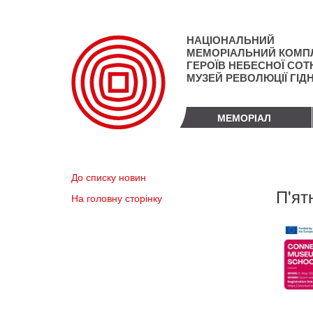
Перейти
до
основного
НАЦІОНАЛЬНИЙ
матеріалу
МЕМОРІАЛЬНИЙ КОМП
ГЕРОЇВ НЕБЕСНОЇ СОТН
МУЗЕЙ РЕВОЛЮЦІЇ ГІД
МЕМОРІАЛ
До списку новин
П'ят
На головну сторінку