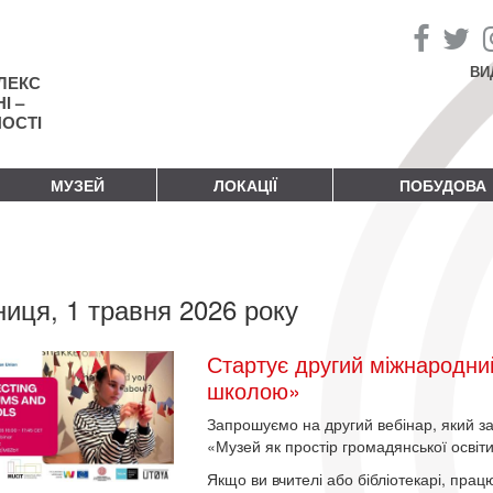
ВИ
ЛЕКС
І –
НОСТІ
МУЗЕЙ
ЛОКАЦІЇ
ПОБУДОВА
ниця, 1 травня 2026 року
Стартує другий міжнародний
школою»
Запрошуємо на другий вебінар, який 
«Музей як простір громадянської освіти
Якщо ви вчителі або бібліотекарі, прац