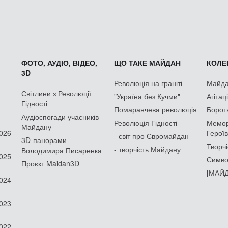
ФОТО, АУДІО, ВІДЕО,
ЩО ТАКЕ МАЙДАН
КОЛЕК
3D
Революція на граніті
Майдан
Світлини з Революції
"Україна без Кучми"
Агітац
Гідності
Помаранчева революція
Борот
Аудіоспогади учасників
Революція Гідності
Мемор
Майдану
2026
Героїв
- світ про Євромайдан
3D-панорами
Творчі
- творчість Майдану
Володимира Писаренка
2025
Симво
Проєкт Maidan3D
[МАЙД
2024
2023
2022