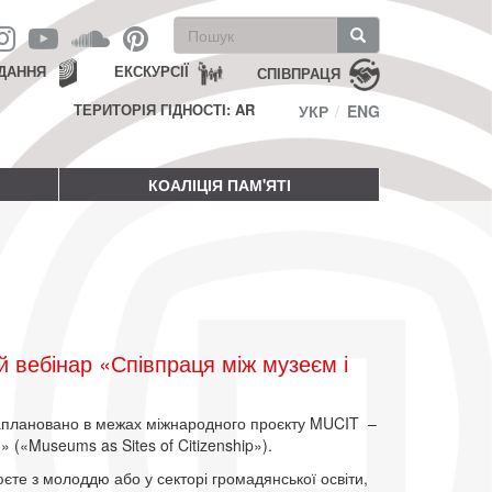
Пошукова
форма
Пошук
ДАННЯ
ЕКСКУРСІЇ
СПІВПРАЦЯ
ТЕРИТОРІЯ ГІДНОСТІ: AR
УКР
ENG
КОАЛІЦІЯ ПАМ'ЯТІ
 вебінар «Співпраця між музеєм і
заплановано в межах міжнародного проєкту MUCIT –
» («Museums as Sites of Citizenship»).
юєте з молоддю або у секторі громадянської освіти,