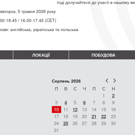
тоді долучайтеся до участі в нашому в
вівторок, 5 травня 2026 року
00-18.45 / 16.00-17.45 (CET)
ови: англійська, українська та польська
ЛОКАЦІЇ
ПОБУДОВА
Попер
Наст
Серпень 2026
П
В
С
Ч
П
С
Н
1
2
3
4
5
6
7
8
9
10
11
12
13
14
15
16
17
18
19
20
21
22
23
24
25
26
27
28
29
30
31