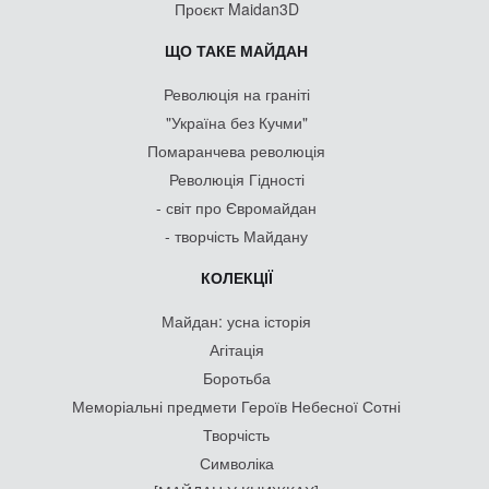
Проєкт Maidan3D
ЩО ТАКЕ МАЙДАН
Революція на граніті
"Україна без Кучми"
Помаранчева революція
Революція Гідності
- світ про Євромайдан
- творчість Майдану
КОЛЕКЦІЇ
Майдан: усна історія
Агітація
Боротьба
Меморіальні предмети Героїв Небесної Сотні
Творчість
Символіка