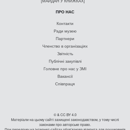
[МАЙДАН У КНИЖКАХ]
ПРО НАС
Контакти
Ради музею
Партнери
Членство в організаціях
Звітність
Публічні закупівлі
Головне про нас у ЗМІ
Вакансії
Співпраця
© & CC BY 4.0
Матеріали на цьому сайті захищені законодавством, у тому числі
законами про авторське право.
При передруку на iнтернет-сайтах обов’язкова відкрита для пошуковиків