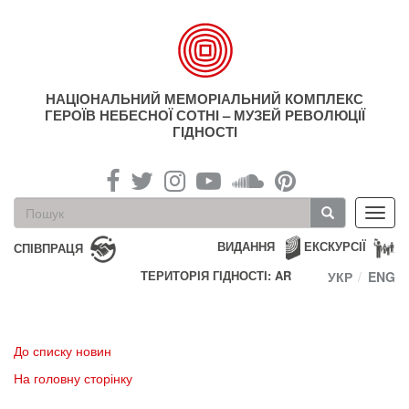
Перейти
до
основного
матеріалу
НАЦІОНАЛЬНИЙ МЕМОРІАЛЬНИЙ КОМПЛЕКС
ГЕРОЇВ НЕБЕСНОЇ СОТНІ – МУЗЕЙ РЕВОЛЮЦІЇ
ГІДНОСТІ
Пошукова
Toggl
форма
navig
Пошук
ВИДАННЯ
ЕКСКУРСІЇ
СПІВПРАЦЯ
ТЕРИТОРІЯ ГІДНОСТІ: AR
УКР
ENG
До списку новин
На головну сторінку