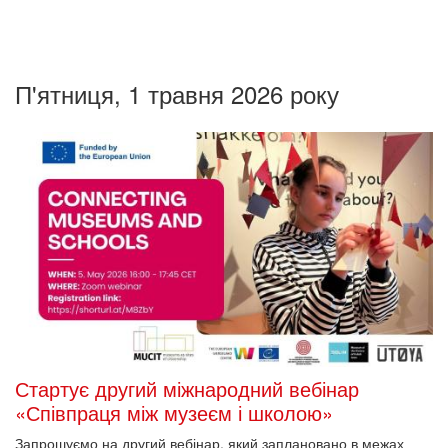
П'ятниця, 1 травня 2026 року
Стартує другий міжнародний вебінар
«Співпраця між музеєм і школою»
Запрошуємо на другий вебінар, який заплановано в межах