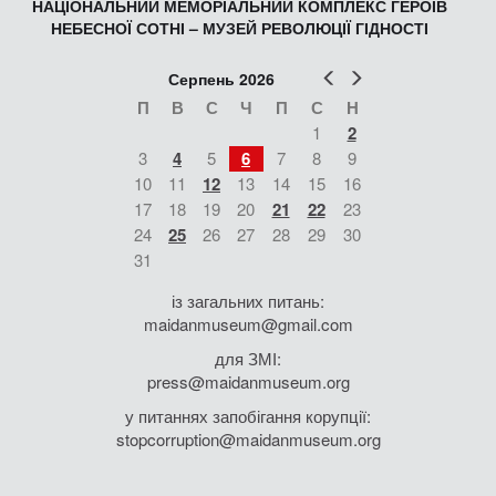
НАЦІОНАЛЬНИЙ МЕМОРІАЛЬНИЙ КОМПЛЕКС ГЕРОЇВ
НЕБЕСНОЇ СОТНІ – МУЗЕЙ РЕВОЛЮЦІЇ ГІДНОСТІ
Попер
Наст
Серпень 2026
П
В
С
Ч
П
С
Н
1
2
3
4
5
6
7
8
9
10
11
12
13
14
15
16
17
18
19
20
21
22
23
24
25
26
27
28
29
30
31
із загальних питань:
maidanmuseum@gmail.com
для ЗМІ:
press@maidanmuseum.org
у питаннях запобігання корупції:
stopcorruption@maidanmuseum.org