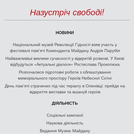
Назустріч свободі!
НОВИНИ
Національний музей Революції Гідності взяв участь у
фестивалі пам'яті Коменданта Майдану Андрія Парубія
Найважливіші виклики сучасності у відкритій розмові. У Києві
відбудуться «Актуальні діалоги» Ростислава Прокопюка
Розпочалися підготовчі роботи з облаштування
меморіального простору Героїв Небесної Сотні
День памʼяті страчених під час теракту в Оленівці: прийди на
відкриття виставки та вшануй героїв
ДІЯЛЬНІСТЬ
Соціальні кампанії
Наукова діяльність
Видання Музею Майдану