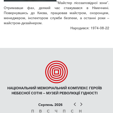
”Майстер лісозаповідної зони”.
Отримавши фах, деякий час стажувався в Німеччині.
Повернувшись до Києва, працював майстром, охоронцем,
менеджером, інспектором служби безпеки, а останні роки –
майстром-дизайнером.
Народився: 1974-08-22
НАЦІОНАЛЬНИЙ МЕМОРІАЛЬНИЙ КОМПЛЕКС ГЕРОЇВ
НЕБЕСНОЇ СОТНІ – МУЗЕЙ РЕВОЛЮЦІЇ ГІДНОСТІ
Попер
Наст
Серпень 2026
П
В
С
Ч
П
С
Н