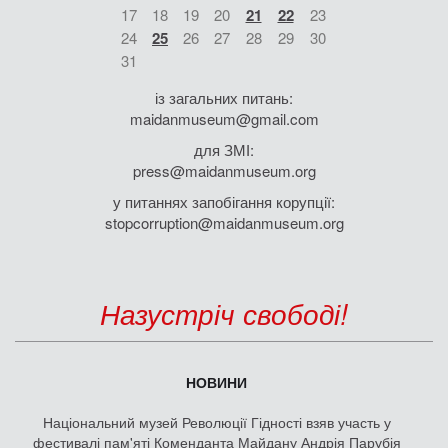
17
18
19
20
21
22
23
24
25
26
27
28
29
30
31
із загальних питань:
maidanmuseum@gmail.com
для ЗМІ:
press@maidanmuseum.org
у питаннях запобігання корупції:
stopcorruption@maidanmuseum.org
Назустріч свободі!
НОВИНИ
Національний музей Революції Гідності взяв участь у
фестивалі пам'яті Коменданта Майдану Андрія Парубія