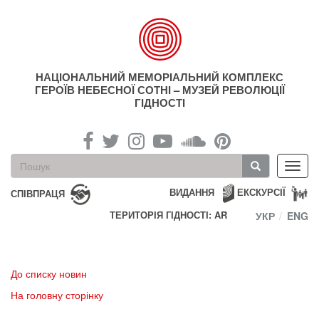
Перейти
до
основного
матеріалу
НАЦІОНАЛЬНИЙ МЕМОРІАЛЬНИЙ КОМПЛЕКС
ГЕРОЇВ НЕБЕСНОЇ СОТНІ – МУЗЕЙ РЕВОЛЮЦІЇ
ГІДНОСТІ
Пошукова
Toggl
форма
navig
Пошук
ВИДАННЯ
ЕКСКУРСІЇ
СПІВПРАЦЯ
ТЕРИТОРІЯ ГІДНОСТІ: AR
УКР
ENG
До списку новин
На головну сторінку