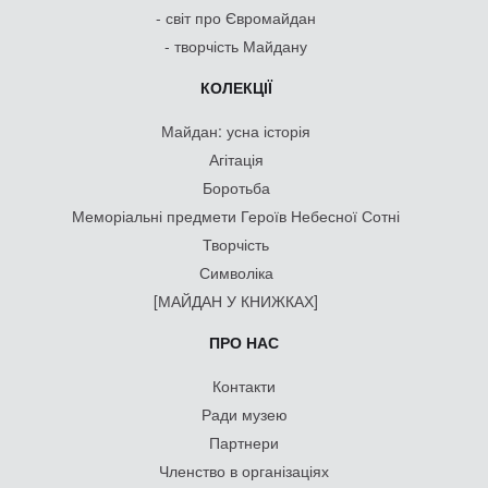
- світ про Євромайдан
- творчість Майдану
КОЛЕКЦІЇ
Майдан: усна історія
Агітація
Боротьба
Меморіальні предмети Героїв Небесної Сотні
Творчість
Символіка
[МАЙДАН У КНИЖКАХ]
ПРО НАС
Контакти
Ради музею
Партнери
Членство в організаціях