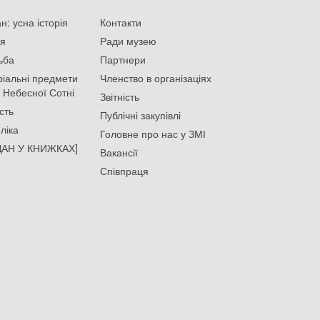
: усна історія
Контакти
ія
Ради музею
ьба
Партнери
іальні предмети
Членство в організаціях
 Небесної Сотні
Звітність
сть
Публічні закупівлі
ліка
Головне про нас у ЗМІ
АН У КНИЖКАХ]
Вакансії
Співпраця