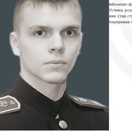
військово-
Устима розл
вже став ст
переривав с