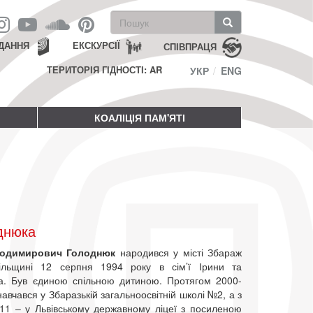
Пошукова
форма
Пошук
ДАННЯ
ЕКСКУРСІЇ
СПІВПРАЦЯ
ТЕРИТОРІЯ ГІДНОСТІ: AR
УКР
ENG
КОАЛІЦІЯ ПАМ'ЯТІ
днюка
лодимирович Голоднюк
народився у місті Збараж
ільщині 12 серпня 1994 року в сім’ї Ірини та
. Був єдиною спільною дитиною. Протягом 2000-
навчався у Збаразькій загальноосвітній школі №2, а з
11 – у Львівському державному ліцеї з посиленою