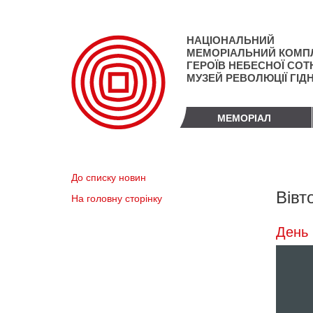
Перейти
до
основного
НАЦІОНАЛЬНИЙ
матеріалу
МЕМОРІАЛЬНИЙ КОМП
ГЕРОЇВ НЕБЕСНОЇ СОТН
МУЗЕЙ РЕВОЛЮЦІЇ ГІД
МЕМОРІАЛ
До списку новин
Вівт
На головну сторінку
День 