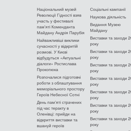
Національний музей
Соціальні кампанії
Революції Гідності взяв
Наукова діяльність
участь у фестивалі
Видання Музею
пам'яті Коменданта
Майдану
Майдану Андрія Парубія
Виставки та заходи 
Найважливіші виклики
року
сучасності у відкритій
Виставки та заходи 
розмові. У Києві
року
відбудуться «Актуальні
діалоги» Ростислава
Виставки та заходи 
Прокопюка
року
Розпочалися підготовчі
Виставки та заходи 
роботи з облаштування
року
меморіального простору
Виставки та заходи 
Героїв Небесної Сотні
року
День памʼяті страчених
Виставки та заходи 
під час теракту в
року
Оленівці: прийди на
Виставки та заходи 
відкриття виставки та
року
вшануй героїв