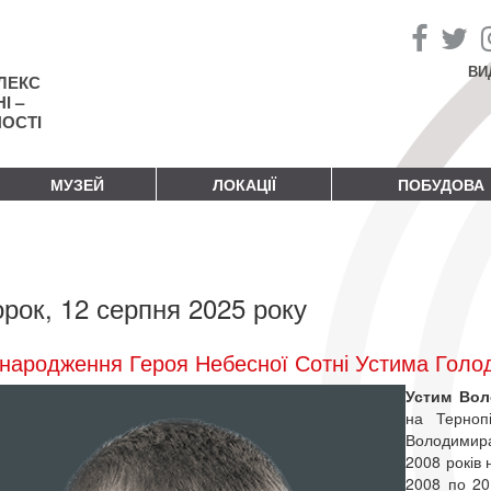
ВИ
ЛЕКС
І –
НОСТІ
МУЗЕЙ
ЛОКАЦІЇ
ПОБУДОВА
орок, 12 серпня 2025 року
народження Героя Небесної Сотні Устима Голо
Устим Во
на Терноп
Володимира
2008 років 
2008 по 20