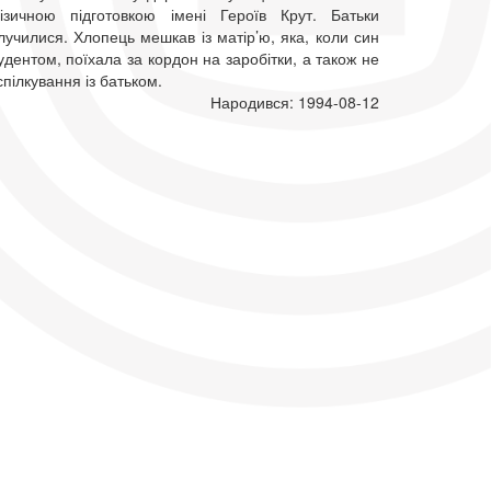
фізичною підготовкою імені Героїв Крут. Батьки
училися. Хлопець мешкав із матір’ю, яка, коли син
удентом, поїхала за кордон на заробітки, а також не
пілкування із батьком.
Народився: 1994-08-12