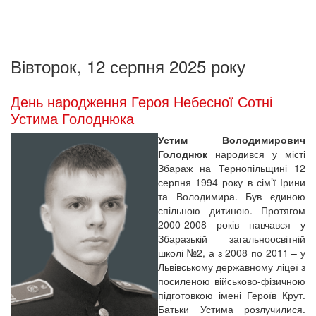
Вівторок, 12 серпня 2025 року
День народження Героя Небесної Сотні
Устима Голоднюка
Устим Володимирович
Голоднюк
народився у місті
Збараж на Тернопільщині 12
серпня 1994 року в сім’ї Ірини
та Володимира. Був єдиною
спільною дитиною. Протягом
2000-2008 років навчався у
Збаразькій загальноосвітній
школі №2, а з 2008 по 2011 – у
Львівському державному ліцеї з
посиленою військово-фізичною
підготовкою імені Героїв Крут.
Батьки Устима розлучилися.