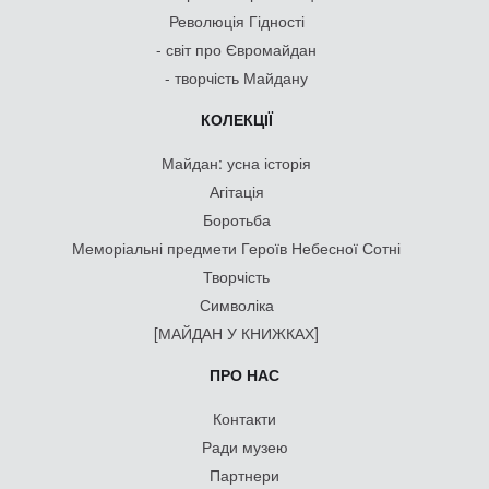
Революція Гідності
- світ про Євромайдан
- творчість Майдану
КОЛЕКЦІЇ
Майдан: усна історія
Агітація
Боротьба
Меморіальні предмети Героїв Небесної Сотні
Творчість
Символіка
[МАЙДАН У КНИЖКАХ]
ПРО НАС
Контакти
Ради музею
Партнери