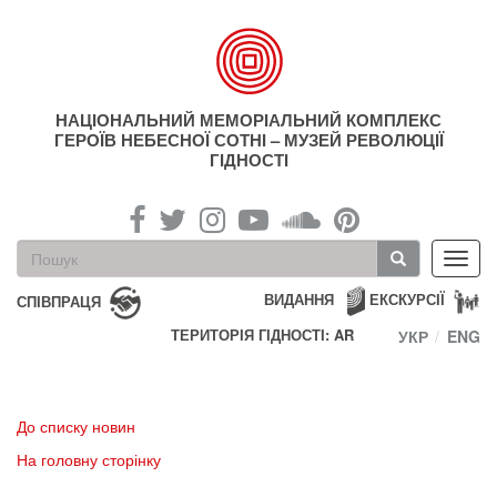
Перейти
до
основного
матеріалу
НАЦІОНАЛЬНИЙ МЕМОРІАЛЬНИЙ КОМПЛЕКС
ГЕРОЇВ НЕБЕСНОЇ СОТНІ – МУЗЕЙ РЕВОЛЮЦІЇ
ГІДНОСТІ
Пошукова
Toggl
форма
navig
Пошук
ВИДАННЯ
ЕКСКУРСІЇ
СПІВПРАЦЯ
ТЕРИТОРІЯ ГІДНОСТІ: AR
УКР
ENG
До списку новин
На головну сторінку