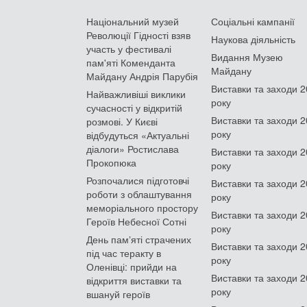
Національний музей
Соціальні кампанії
Революції Гідності взяв
Наукова діяльність
участь у фестивалі
Видання Музею
пам'яті Коменданта
Майдану
Майдану Андрія Парубія
Виставки та заходи 
Найважливіші виклики
року
сучасності у відкритій
Виставки та заходи 
розмові. У Києві
року
відбудуться «Актуальні
діалоги» Ростислава
Виставки та заходи 
Прокопюка
року
Розпочалися підготовчі
Виставки та заходи 
роботи з облаштування
року
меморіального простору
Виставки та заходи 
Героїв Небесної Сотні
року
День памʼяті страчених
Виставки та заходи 
під час теракту в
року
Оленівці: прийди на
Виставки та заходи 
відкриття виставки та
року
вшануй героїв