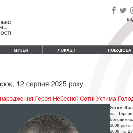
ВИ
ЛЕКС
І –
НОСТІ
МУЗЕЙ
ЛОКАЦІЇ
ПОБУДОВА
орок, 12 серпня 2025 року
народження Героя Небесної Сотні Устима Голо
Устим Во
на Терноп
Володимира
2008 років 
2008 по 20