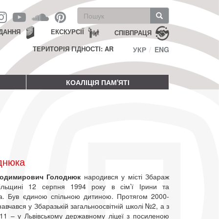
Пошукова
форма
Пошук
ДАННЯ
ЕКСКУРСІЇ
СПІВПРАЦЯ
ТЕРИТОРІЯ ГІДНОСТІ: AR
УКР
ENG
КОАЛІЦІЯ ПАМ'ЯТІ
днюка
лодимирович Голоднюк
народився у місті Збараж
ільщині 12 серпня 1994 року в сім’ї Ірини та
. Був єдиною спільною дитиною. Протягом 2000-
навчався у Збаразькій загальноосвітній школі №2, а з
11 – у Львівському державному ліцеї з посиленою