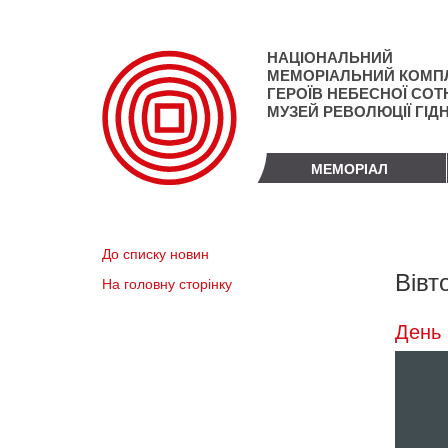
Перейти
до
основного
НАЦІОНАЛЬНИЙ
матеріалу
МЕМОРІАЛЬНИЙ КОМП
ГЕРОЇВ НЕБЕСНОЇ СОТН
МУЗЕЙ РЕВОЛЮЦІЇ ГІД
МЕМОРІАЛ
До списку новин
Вівт
На головну сторінку
День 