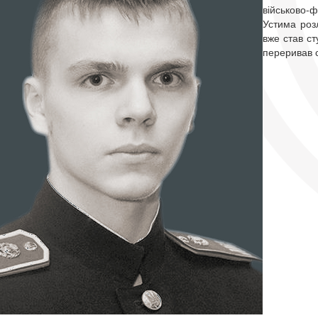
військово-
Устима розл
вже став ст
переривав с