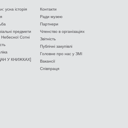
: усна історія
Контакти
ія
Ради музею
ьба
Партнери
іальні предмети
Членство в організаціях
 Небесної Сотні
Звітність
сть
Публічні закупівлі
ліка
Головне про нас у ЗМІ
АН У КНИЖКАХ]
Вакансії
Співпраця