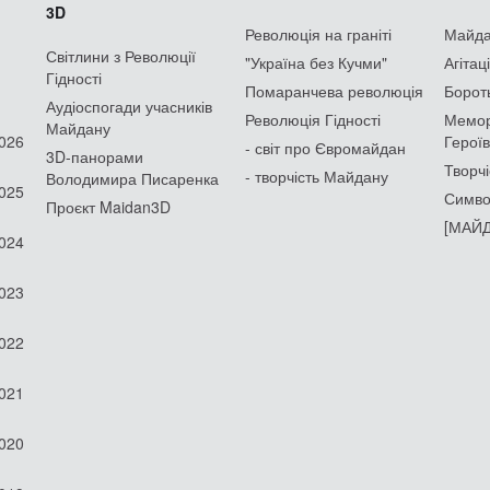
3D
Революція на граніті
Майдан
Світлини з Революції
"Україна без Кучми"
Агітац
Гідності
Помаранчева революція
Борот
Аудіоспогади учасників
Революція Гідності
Мемор
Майдану
2026
Героїв
- світ про Євромайдан
3D-панорами
Творчі
- творчість Майдану
Володимира Писаренка
2025
Симво
Проєкт Maidan3D
[МАЙД
2024
2023
2022
2021
2020