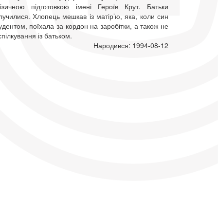
фізичною підготовкою імені Героїв Крут. Батьки
училися. Хлопець мешкав із матір’ю, яка, коли син
удентом, поїхала за кордон на заробітки, а також не
пілкування із батьком.
Народився: 1994-08-12