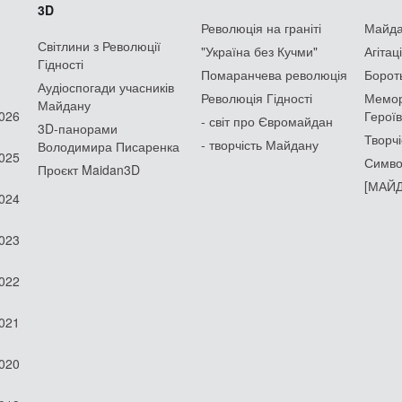
3D
Революція на граніті
Майдан
Світлини з Революції
"Україна без Кучми"
Агітац
Гідності
Помаранчева революція
Борот
Аудіоспогади учасників
Революція Гідності
Мемор
Майдану
2026
Героїв
- світ про Євромайдан
3D-панорами
Творчі
- творчість Майдану
Володимира Писаренка
2025
Симво
Проєкт Maidan3D
[МАЙД
2024
2023
2022
2021
2020