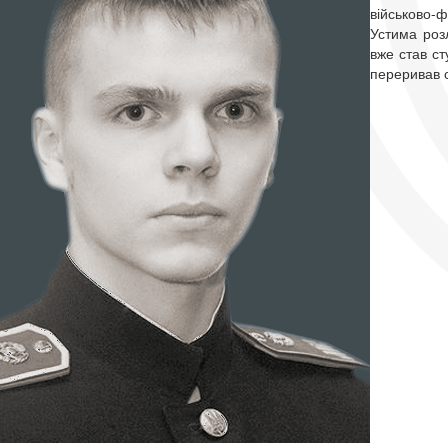
військово-
Устима розл
вже став ст
переривав с