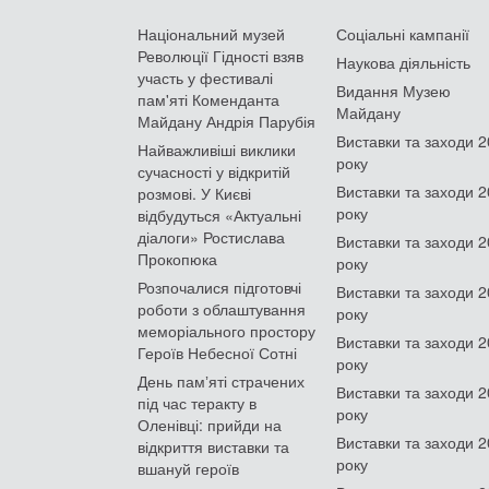
Національний музей
Соціальні кампанії
Революції Гідності взяв
Наукова діяльність
участь у фестивалі
Видання Музею
пам'яті Коменданта
Майдану
Майдану Андрія Парубія
Виставки та заходи 
Найважливіші виклики
року
сучасності у відкритій
Виставки та заходи 
розмові. У Києві
року
відбудуться «Актуальні
діалоги» Ростислава
Виставки та заходи 
Прокопюка
року
Розпочалися підготовчі
Виставки та заходи 
роботи з облаштування
року
меморіального простору
Виставки та заходи 
Героїв Небесної Сотні
року
День памʼяті страчених
Виставки та заходи 
під час теракту в
року
Оленівці: прийди на
Виставки та заходи 
відкриття виставки та
року
вшануй героїв