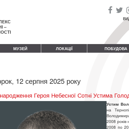
ВИ
ЛЕКС
І –
НОСТІ
МУЗЕЙ
ЛОКАЦІЇ
ПОБУДОВА
орок, 12 серпня 2025 року
народження Героя Небесної Сотні Устима Голо
Устим Во
на Терноп
Володимира
2008 років 
2008 по 20