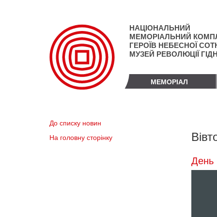
Перейти
до
основного
НАЦІОНАЛЬНИЙ
матеріалу
МЕМОРІАЛЬНИЙ КОМП
ГЕРОЇВ НЕБЕСНОЇ СОТН
МУЗЕЙ РЕВОЛЮЦІЇ ГІД
МЕМОРІАЛ
До списку новин
Вівт
На головну сторінку
День 