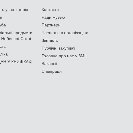
: усна історія
Контакти
ія
Ради музею
ьба
Партнери
іальні предмети
Членство в організаціях
 Небесної Сотні
Звітність
сть
Публічні закупівлі
ліка
Головне про нас у ЗМІ
АН У КНИЖКАХ]
Вакансії
Співпраця