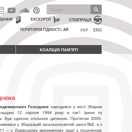
Пошукова
форма
Пошук
ДАННЯ
ЕКСКУРСІЇ
СПІВПРАЦЯ
ТЕРИТОРІЯ ГІДНОСТІ: AR
УКР
ENG
КОАЛІЦІЯ ПАМ'ЯТІ
днюка
лодимирович Голоднюк
народився у місті Збараж
ільщині 12 серпня 1994 року в сім’ї Ірини та
. Був єдиною спільною дитиною. Протягом 2000-
навчався у Збаразькій загальноосвітній школі №2, а з
11 – у Львівському державному ліцеї з посиленою