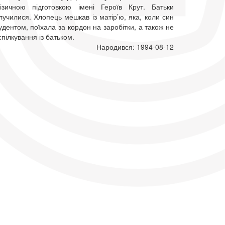
фізичною підготовкою імені Героїв Крут. Батьки
училися. Хлопець мешкав із матір’ю, яка, коли син
удентом, поїхала за кордон на заробітки, а також не
пілкування із батьком.
Народився: 1994-08-12