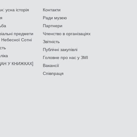
: усна історія
Контакти
ія
Ради музею
ьба
Партнери
іальні предмети
Членство в організаціях
 Небесної Сотні
Звітність
сть
Публічні закупівлі
ліка
Головне про нас у ЗМІ
АН У КНИЖКАХ]
Вакансії
Співпраця