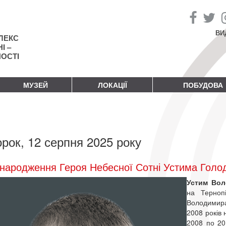
ВИ
ЛЕКС
І –
НОСТІ
МУЗЕЙ
ЛОКАЦІЇ
ПОБУДОВА
орок, 12 серпня 2025 року
народження Героя Небесної Сотні Устима Голо
Устим Во
на Терноп
Володимира
2008 років 
2008 по 20