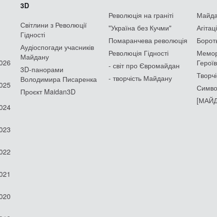
3D
Революція на граніті
Майдан
Світлини з Революції
"Україна без Кучми"
Агітац
Гідності
Помаранчева революція
Борот
Аудіоспогади учасників
Революція Гідності
Мемор
Майдану
2026
Героїв
- світ про Євромайдан
3D-панорами
Творчі
- творчість Майдану
Володимира Писаренка
2025
Симво
Проєкт Maidan3D
[МАЙД
2024
2023
2022
2021
2020