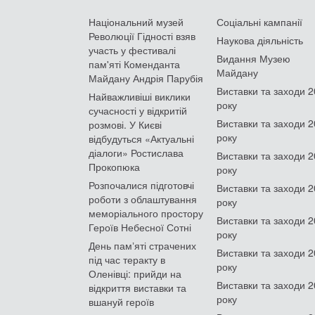
Національний музей
Соціальні кампанії
Революції Гідності взяв
Наукова діяльність
участь у фестивалі
Видання Музею
пам'яті Коменданта
Майдану
Майдану Андрія Парубія
Виставки та заходи 
Найважливіші виклики
року
сучасності у відкритій
Виставки та заходи 
розмові. У Києві
року
відбудуться «Актуальні
діалоги» Ростислава
Виставки та заходи 
Прокопюка
року
Розпочалися підготовчі
Виставки та заходи 
роботи з облаштування
року
меморіального простору
Виставки та заходи 
Героїв Небесної Сотні
року
День памʼяті страчених
Виставки та заходи 
під час теракту в
року
Оленівці: прийди на
Виставки та заходи 
відкриття виставки та
року
вшануй героїв