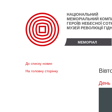
Перейти
до
основного
НАЦІОНАЛЬНИЙ
матеріалу
МЕМОРІАЛЬНИЙ КОМП
ГЕРОЇВ НЕБЕСНОЇ СОТН
МУЗЕЙ РЕВОЛЮЦІЇ ГІД
МЕМОРІАЛ
До списку новин
Вівт
На головну сторінку
День 