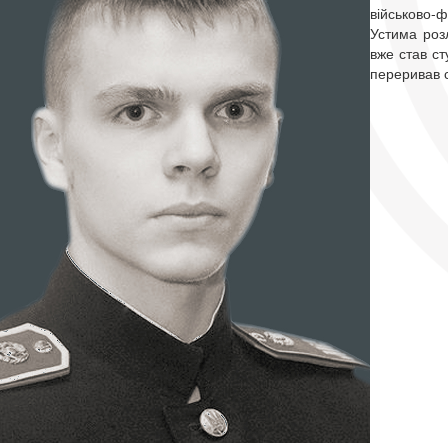
військово-
Устима розл
вже став ст
переривав с