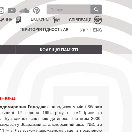
Пошукова
форма
Пошук
ДАННЯ
ЕКСКУРСІЇ
СПІВПРАЦЯ
ТЕРИТОРІЯ ГІДНОСТІ: AR
УКР
ENG
КОАЛІЦІЯ ПАМ'ЯТІ
днюка
лодимирович Голоднюк
народився у місті Збараж
ільщині 12 серпня 1994 року в сім’ї Ірини та
. Був єдиною спільною дитиною. Протягом 2000-
навчався у Збаразькій загальноосвітній школі №2, а з
11 – у Львівському державному ліцеї з посиленою