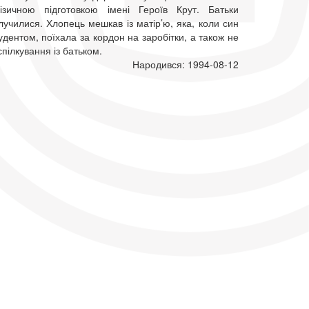
фізичною підготовкою імені Героїв Крут. Батьки
училися. Хлопець мешкав із матір’ю, яка, коли син
удентом, поїхала за кордон на заробітки, а також не
пілкування із батьком.
Народився: 1994-08-12