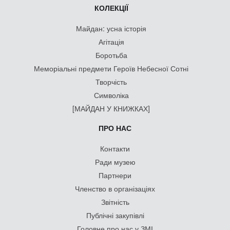
КОЛЕКЦІЇ
Майдан: усна історія
Агітація
Боротьба
Меморіальні предмети Героїв Небесної Сотні
Творчість
Символіка
[МАЙДАН У КНИЖКАХ]
ПРО НАС
Контакти
Ради музею
Партнери
Членство в організаціях
Звітність
Публічні закупівлі
Головне про нас у ЗМІ