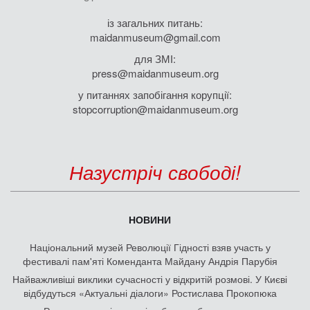
із загальних питань:
maidanmuseum@gmail.com
для ЗМІ:
press@maidanmuseum.org
у питаннях запобігання корупції:
stopcorruption@maidanmuseum.org
Назустріч свободі!
НОВИНИ
Національний музей Революції Гідності взяв участь у
фестивалі пам'яті Коменданта Майдану Андрія Парубія
Найважливіші виклики сучасності у відкритій розмові. У Києві
відбудуться «Актуальні діалоги» Ростислава Прокопюка