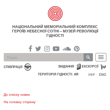
Перейти
до
основного
матеріалу
НАЦІОНАЛЬНИЙ МЕМОРІАЛЬНИЙ КОМПЛЕКС
ГЕРОЇВ НЕБЕСНОЇ СОТНІ – МУЗЕЙ РЕВОЛЮЦІЇ
ГІДНОСТІ
Пошукова
Toggl
форма
navig
Пошук
ВИДАННЯ
ЕКСКУРСІЇ
СПІВПРАЦЯ
ТЕРИТОРІЯ ГІДНОСТІ: AR
УКР
ENG
До списку новин
На головну сторінку