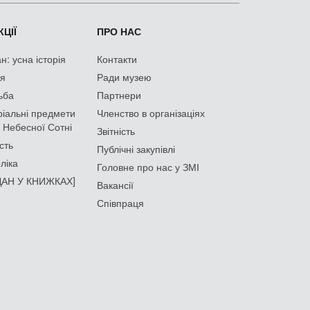
ЦІЇ
ПРО НАС
: усна історія
Контакти
ія
Ради музею
ьба
Партнери
іальні предмети
Членство в організаціях
 Небесної Сотні
Звітність
сть
Публічні закупівлі
ліка
Головне про нас у ЗМІ
АН У КНИЖКАХ]
Вакансії
Співпраця