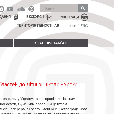
Пошукова
форма
Пошук
ДАННЯ
ЕКСКУРСІЇ
СПІВПРАЦЯ
ТЕРИТОРІЯ ГІДНОСТІ: AR
УКР
ENG
КОАЛІЦІЯ ПАМ'ЯТІ
бластей до Літньої школи «Уроки
 за сильну Україну» в співпраці з львівським
чної освіти, Сумським обласним центром
мією неперервної освіти імені М.В. Остроградського
в освіти Сумської та Полтавської областей щодо