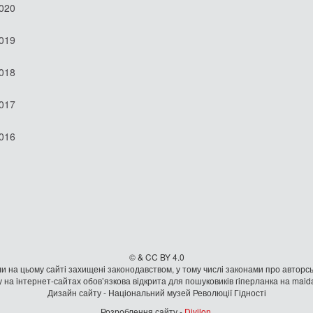
2020
2019
2018
2017
2016
© & CC BY 4.0
и на цьому сайті захищені законодавством, у тому числі законами про авторсь
 на iнтернет-сайтах обов’язкова відкрита для пошуковиків гiперланка на mai
Дизайн сайту - Національний музей Революції Гідності
Розроблення сайту -
Divilon
.