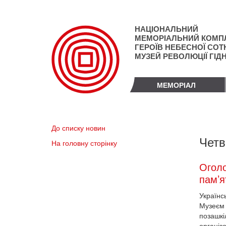
Перейти
до
основного
НАЦІОНАЛЬНИЙ
матеріалу
МЕМОРІАЛЬНИЙ КОМП
ГЕРОЇВ НЕБЕСНОЇ СОТН
МУЗЕЙ РЕВОЛЮЦІЇ ГІД
МЕМОРІАЛ
До списку новин
Четв
На головну сторінку
Оголо
пам’я
Українс
Музеєм 
позашкі
організ