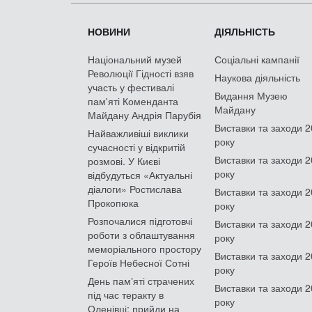
НОВИНИ
ДІЯЛЬНІСТЬ
Національний музей
Соціальні кампанії
Революції Гідності взяв
Наукова діяльність
участь у фестивалі
Видання Музею
пам'яті Коменданта
Майдану
Майдану Андрія Парубія
Виставки та заходи 
Найважливіші виклики
року
сучасності у відкритій
Виставки та заходи 
розмові. У Києві
року
відбудуться «Актуальні
діалоги» Ростислава
Виставки та заходи 
Прокопюка
року
Розпочалися підготовчі
Виставки та заходи 
роботи з облаштування
року
меморіального простору
Виставки та заходи 
Героїв Небесної Сотні
року
День памʼяті страчених
Виставки та заходи 
під час теракту в
року
Оленівці: прийди на