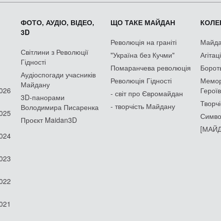
ФОТО, АУДІО, ВІДЕО,
ЩО ТАКЕ МАЙДАН
КОЛЕК
3D
Революція на граніті
Майдан
Світлини з Революції
"Україна без Кучми"
Агітац
Гідності
Помаранчева революція
Борот
Аудіоспогади учасників
Революція Гідності
Мемор
Майдану
2026
Героїв
- світ про Євромайдан
3D-панорами
Творчі
- творчість Майдану
Володимира Писаренка
2025
Симво
Проєкт Maidan3D
[МАЙД
2024
2023
2022
2021