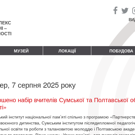
ВИ
ЛЕКС
І –
НОСТІ
МУЗЕЙ
ЛОКАЦІЇ
ПОБУДОВА
ер, 7 серпня 2025 року
шено набір вчителів Сумської та Полтавської о
ті»
ький інститут національної пам’яті спільно з програмою «Партнерство
воєнного дитинства, Сумським інститутом післядипломної педагогі
льної освіти та роботи з талановитою молоддю і Полтавською акаде
овує та проводить Літню школу «Уроки пам’яті» для вчителів закладі