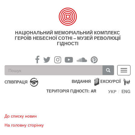
Перейти
до
основного
матеріалу
НАЦІОНАЛЬНИЙ МЕМОРІАЛЬНИЙ КОМПЛЕКС
ГЕРОЇВ НЕБЕСНОЇ СОТНІ – МУЗЕЙ РЕВОЛЮЦІЇ
ГІДНОСТІ
Пошукова
Toggl
форма
navig
Пошук
ВИДАННЯ
ЕКСКУРСІЇ
СПІВПРАЦЯ
ТЕРИТОРІЯ ГІДНОСТІ: AR
УКР
ENG
До списку новин
На головну сторінку