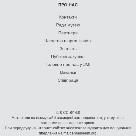
ПРО НАС
Контакти
Ради музею
Партнери
Членство в організаціях
Звітність
Публічні закупівлі
Головне про нас у ЗМІ
Вакансії
Співпраця
© & CC BY 4.0
Матеріали на цьому сайті захищені законодавством, у тому числі
законами про авторське право.
При передруку на iнтернет-сайтах обов’язкова відкрита для пошуковиків
гiперланка на maidanmuseum.org.