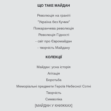
ЩО ТАКЕ МАЙДАН
Революція на граніті
"Україна без Кучми"
Помаранчева революція
Революція Гідності
- світ про Євромайдан
- творчість Майдану
КОЛЕКЦІЇ
Майдан: усна історія
Агітація
Боротьба
Меморіальні предмети Героїв Небесної Сотні
Творчість
Символіка
[МАЙДАН У КНИЖКАХ]