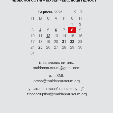
НЕБЕСНОЇ СОТНІ – МУЗЕЙ РЕВОЛЮЦІЇ ГІДНОСТІ
Попер
Наст
Серпень 2026
П
В
С
Ч
П
С
Н
1
2
3
4
5
6
7
8
9
10
11
12
13
14
15
16
17
18
19
20
21
22
23
24
25
26
27
28
29
30
31
із загальних питань:
maidanmuseum@gmail.com
для ЗМІ:
press@maidanmuseum.org
у питаннях запобігання корупції:
stopcorruption@maidanmuseum.org