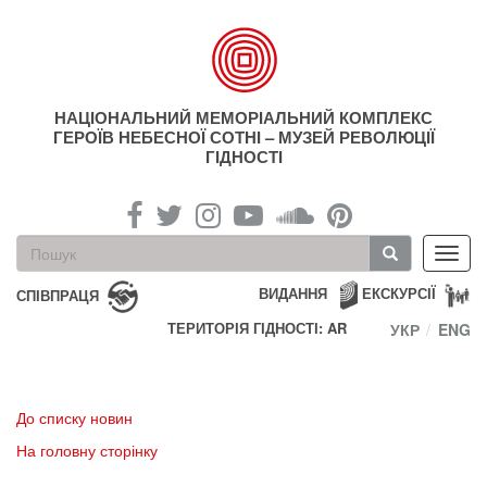
Перейти
до
основного
матеріалу
НАЦІОНАЛЬНИЙ МЕМОРІАЛЬНИЙ КОМПЛЕКС
ГЕРОЇВ НЕБЕСНОЇ СОТНІ – МУЗЕЙ РЕВОЛЮЦІЇ
ГІДНОСТІ
Пошукова
Toggl
форма
navig
Пошук
ВИДАННЯ
ЕКСКУРСІЇ
СПІВПРАЦЯ
ТЕРИТОРІЯ ГІДНОСТІ: AR
УКР
ENG
До списку новин
На головну сторінку