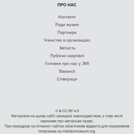
ПРО НАС
Контакти
Ради музею
Партнери
Членство в організаціях
Звітність
Публічні закупівлі
Головне про нас у ЗМІ
Вакансії
Співпраця
© & CC BY 4.0
Матеріали на цьому сайті захищені законодавством, у тому числі
законами про авторське право.
При передруку на iнтернет-сайтах обов’язкова відкрита для пошуковиків
гiперланка на maidanmuseum.org.