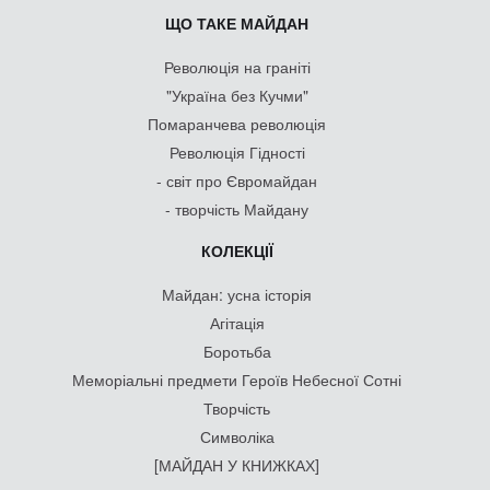
ЩО ТАКЕ МАЙДАН
Революція на граніті
"Україна без Кучми"
Помаранчева революція
Революція Гідності
- світ про Євромайдан
- творчість Майдану
КОЛЕКЦІЇ
Майдан: усна історія
Агітація
Боротьба
Меморіальні предмети Героїв Небесної Сотні
Творчість
Символіка
[МАЙДАН У КНИЖКАХ]