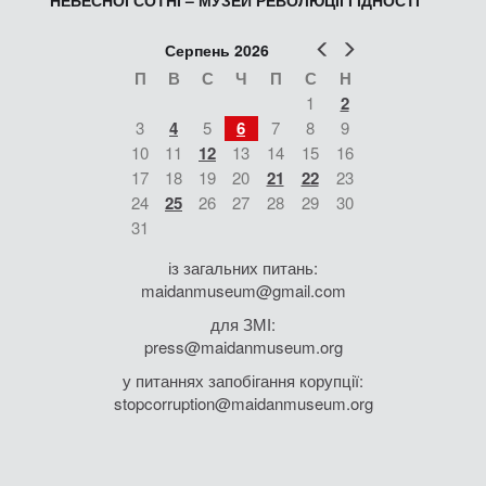
НЕБЕСНОЇ СОТНІ – МУЗЕЙ РЕВОЛЮЦІЇ ГІДНОСТІ
Попер
Наст
Серпень 2026
П
В
С
Ч
П
С
Н
1
2
3
4
5
6
7
8
9
10
11
12
13
14
15
16
17
18
19
20
21
22
23
24
25
26
27
28
29
30
31
із загальних питань:
maidanmuseum@gmail.com
для ЗМІ:
press@maidanmuseum.org
у питаннях запобігання корупції:
stopcorruption@maidanmuseum.org