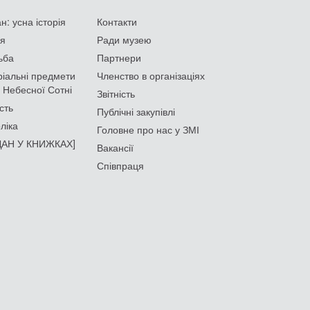
: усна історія
Контакти
ія
Ради музею
ьба
Партнери
іальні предмети
Членство в організаціях
 Небесної Сотні
Звітність
сть
Публічні закупівлі
ліка
Головне про нас у ЗМІ
АН У КНИЖКАХ]
Вакансії
Співпраця