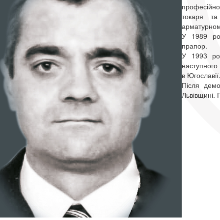
професійно
токаря т
арматурном
У 1989 ро
прапор.
У 1993 роц
наступного
в Югославії
Після демо
Львівщині. 