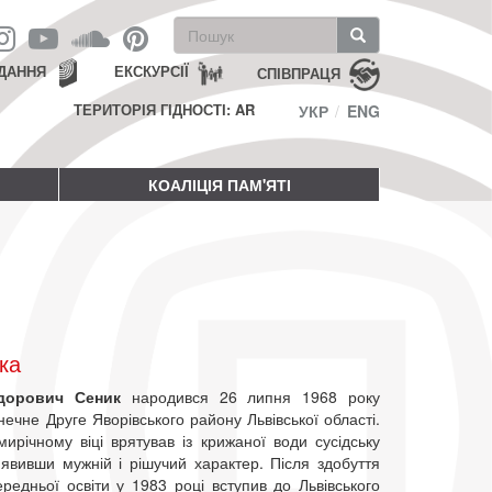
Пошукова
форма
Пошук
ДАННЯ
ЕКСКУРСІЇ
СПІВПРАЦЯ
ТЕРИТОРІЯ ГІДНОСТІ: AR
УКР
ENG
КОАЛІЦІЯ ПАМ'ЯТІ
ка
дорович Сеник
народився 26 липня 1968 року
нечне Друге Яворівського району Львівської області.
ирічному віці врятував із крижаної води сусідську
иявивши мужній і рішучий характер. Після здобуття
редньої освіти у 1983 році вступив до Львівського