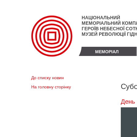
Перейти
до
основного
НАЦІОНАЛЬНИЙ
матеріалу
МЕМОРІАЛЬНИЙ КОМП
ГЕРОЇВ НЕБЕСНОЇ СОТН
МУЗЕЙ РЕВОЛЮЦІЇ ГІД
МЕМОРІАЛ
До списку новин
Субо
На головну сторінку
День 