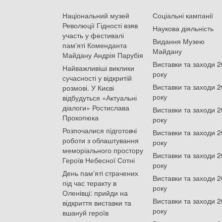
Національний музей
Соціальні кампанії
Революції Гідності взяв
Наукова діяльність
участь у фестивалі
Видання Музею
пам'яті Коменданта
Майдану
Майдану Андрія Парубія
Виставки та заходи 
Найважливіші виклики
року
сучасності у відкритій
Виставки та заходи 
розмові. У Києві
року
відбудуться «Актуальні
діалоги» Ростислава
Виставки та заходи 
Прокопюка
року
Розпочалися підготовчі
Виставки та заходи 
роботи з облаштування
року
меморіального простору
Виставки та заходи 
Героїв Небесної Сотні
року
День памʼяті страчених
Виставки та заходи 
під час теракту в
року
Оленівці: прийди на
Виставки та заходи 
відкриття виставки та
року
вшануй героїв