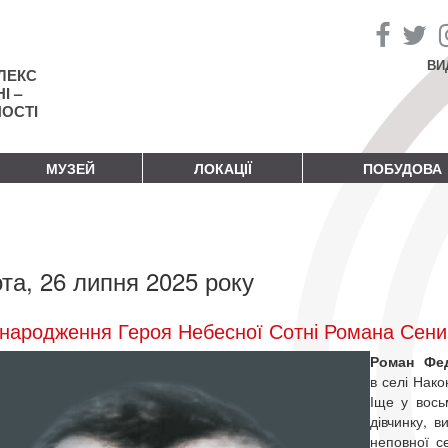
ВИ
ЛЕКС
І –
НОСТІ
МУЗЕЙ
ЛОКАЦІЇ
ПОБУДОВА
та, 26 липня 2025 року
народження Героя Небесної Сотні Романа Сени
Роман Фе
в селі Нако
Іще у восьм
дівчинку, в
неповної се