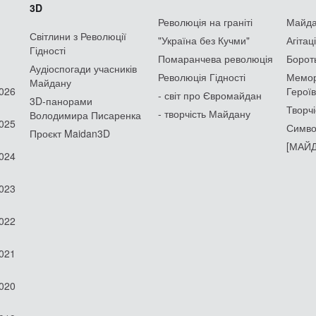
3D
Революція на граніті
Майдан
Світлини з Революції
"Україна без Кучми"
Агітац
Гідності
Помаранчева революція
Борот
Аудіоспогади учасників
Революція Гідності
Мемор
Майдану
2026
Героїв
- світ про Євромайдан
3D-панорами
Творчі
- творчість Майдану
Володимира Писаренка
2025
Симво
Проєкт Maidan3D
[МАЙД
2024
2023
2022
2021
2020