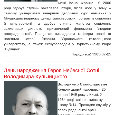
імені Івана Франка. У 2006
році здобув ступінь бакалавра історії, після чого у тому ж
самому університеті завершив дворічний курс навчання у
Міждисциплінарному центрі магістерських програм із соціології
й культурології та здобув ступінь магістра соціології,
захистивши диплом, присвячений феномена "людини
пострадянської". Працював викладачем кафедри нової та
новітньої історії України Українського католицького
університету, а також екскурсоводом у туристичному бюро
"Відвідай".
Народився: 1985-07-25
День народження Героя Небесної Сотні
Володимира Кульчицького
Володимир Станіславович
Кульчицький
народився 25
липня 1949 року в Києві. У
1964 році закінчив київську
школу №14. Проходив службу у
лавах радянської армії
в ракетних військах на