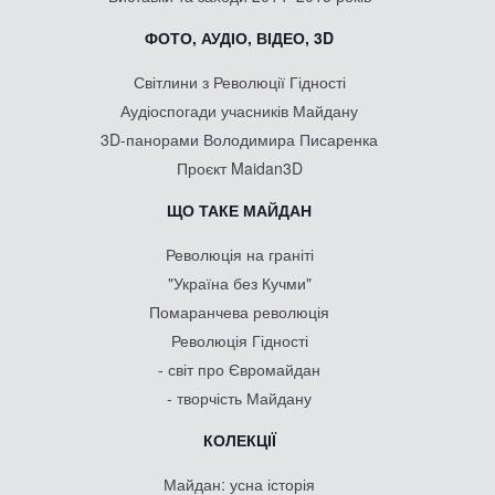
ФОТО, АУДІО, ВІДЕО, 3D
Світлини з Революції Гідності
Аудіоспогади учасників Майдану
3D-панорами Володимира Писаренка
Проєкт Maidan3D
ЩО ТАКЕ МАЙДАН
Революція на граніті
"Україна без Кучми"
Помаранчева революція
Революція Гідності
- світ про Євромайдан
- творчість Майдану
КОЛЕКЦІЇ
Майдан: усна історія