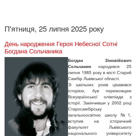
П'ятниця, 25 липня 2025 року
День народження Героя Небесної Сотні
Богдана Сольчаника
Богдан Зіновійович
Сольчаник
народився 25
липня 1985 року в місті Старий
Самбір Львівської області.
Зі шкільних років цікавився
історією, був переможцем
Всеукраїнської олімпіади з
історії. Закінчивши у 2002 році
Старосамбірську
загальноосвітню школу №1,
вступив на історичний
факультет Львівського
національного університету