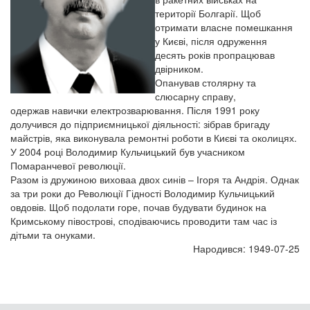
території Болгарії. Щоб
отримати власне помешкання
у Києві, після одруження
десять років пропрацював
двірником.
Опанував столярну та
слюсарну справу,
одержав навички електрозварювання. Після 1991 року
долучився до підприємницької діяльності: зібрав бригаду
майстрів, яка виконувала ремонтні роботи в Києві та околицях.
У 2004 році Володимир Кульчицький був учасником
Помаранчевої революції.
Разом із дружиною виховаа двох синів – Ігоря та Андрія. Однак
за три роки до Революції Гідності Володимир Кульчицький
овдовів. Щоб подолати горе, почав будувати будинок на
Кримському півострові, сподіваючись проводити там час із
дітьми та онуками.
Народився: 1949-07-25