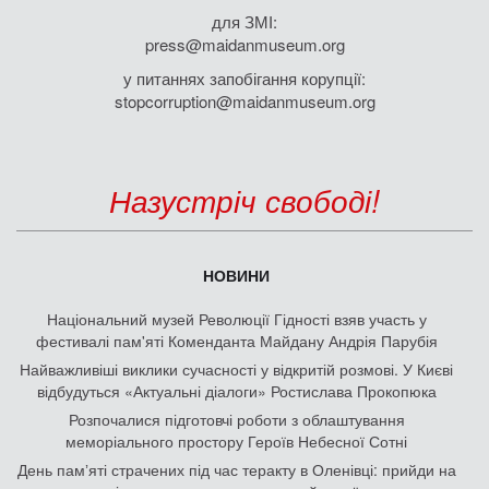
для ЗМІ:
press@maidanmuseum.org
у питаннях запобігання корупції:
stopcorruption@maidanmuseum.org
Назустріч свободі!
НОВИНИ
Національний музей Революції Гідності взяв участь у
фестивалі пам'яті Коменданта Майдану Андрія Парубія
Найважливіші виклики сучасності у відкритій розмові. У Києві
відбудуться «Актуальні діалоги» Ростислава Прокопюка
Розпочалися підготовчі роботи з облаштування
меморіального простору Героїв Небесної Сотні
День памʼяті страчених під час теракту в Оленівці: прийди на