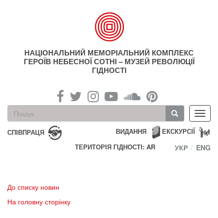
Перейти
до
основного
матеріалу
НАЦІОНАЛЬНИЙ МЕМОРІАЛЬНИЙ КОМПЛЕКС
ГЕРОЇВ НЕБЕСНОЇ СОТНІ – МУЗЕЙ РЕВОЛЮЦІЇ
ГІДНОСТІ
Пошукова
Toggl
форма
navig
Пошук
ВИДАННЯ
ЕКСКУРСІЇ
СПІВПРАЦЯ
ТЕРИТОРІЯ ГІДНОСТІ: AR
УКР
ENG
До списку новин
На головну сторінку