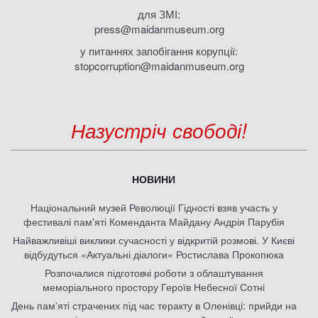
для ЗМІ:
press@maidanmuseum.org
у питаннях запобігання корупції:
stopcorruption@maidanmuseum.org
Назустріч свободі!
НОВИНИ
Національний музей Революції Гідності взяв участь у
фестивалі пам'яті Коменданта Майдану Андрія Парубія
Найважливіші виклики сучасності у відкритій розмові. У Києві
відбудуться «Актуальні діалоги» Ростислава Прокопюка
Розпочалися підготовчі роботи з облаштування
меморіального простору Героїв Небесної Сотні
День памʼяті страчених під час теракту в Оленівці: прийди на