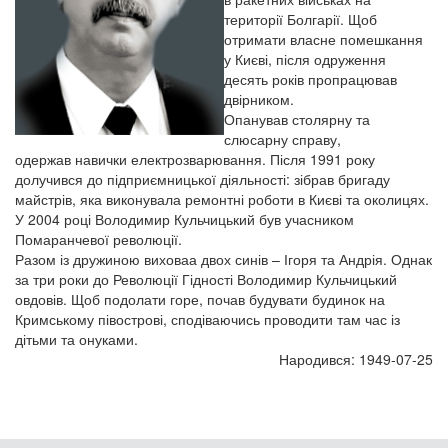
території Болгарії. Щоб
отримати власне помешкання
у Києві, після одруження
десять років пропрацював
двірником.
Опанував столярну та
слюсарну справу,
одержав навички електрозварювання. Після 1991 року
долучився до підприємницької діяльності: зібрав бригаду
майстрів, яка виконувала ремонтні роботи в Києві та околицях.
У 2004 році Володимир Кульчицький був учасником
Помаранчевої революції.
Разом із дружиною виховаа двох синів – Ігоря та Андрія. Однак
за три роки до Революції Гідності Володимир Кульчицький
овдовів. Щоб подолати горе, почав будувати будинок на
Кримському півострові, сподіваючись проводити там час із
дітьми та онуками.
Народився: 1949-07-25