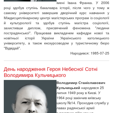
імені Івана Франка. У 2006
році здобув ступінь бакалавра історії, після чого у тому ж
самому університеті завершив дворічний курс навчання у
Міждисциплінарному центрі магістерських програм із соціології
й культурології та здобув ступінь магістра соціології,
захистивши диплом, присвячений феномена "людини
пострадянської". Працював викладачем кафедри нової та
новітньої історії України Українського католицького
університету, а також екскурсоводом у туристичному бюро
"Відвідай".
Народився: 1985-07-25
День народження Героя Небесної Сотні
Володимира Кульчицького
Володимир Станіславович
Кульчицький
народився 25
липня 1949 року в Києві. У
1964 році закінчив київську
школу №14. Проходив службу у
лавах радянської армії
в ракетних військах на