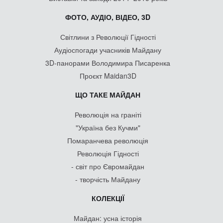
ФОТО, АУДІО, ВІДЕО, 3D
Світлини з Революції Гідності
Аудіоспогади учасників Майдану
3D-панорами Володимира Писаренка
Проєкт Maidan3D
ЩО ТАКЕ МАЙДАН
Революція на граніті
"Україна без Кучми"
Помаранчева революція
Революція Гідності
- світ про Євромайдан
- творчість Майдану
КОЛЕКЦІЇ
Майдан: усна історія