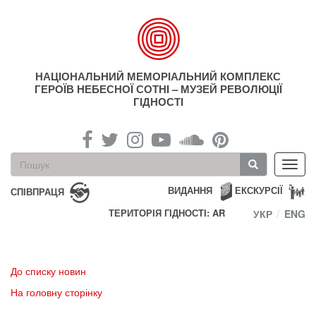
Перейти
до
основного
матеріалу
НАЦІОНАЛЬНИЙ МЕМОРІАЛЬНИЙ КОМПЛЕКС
ГЕРОЇВ НЕБЕСНОЇ СОТНІ – МУЗЕЙ РЕВОЛЮЦІЇ
ГІДНОСТІ
Пошукова
Toggl
форма
navig
Пошук
ВИДАННЯ
ЕКСКУРСІЇ
СПІВПРАЦЯ
ТЕРИТОРІЯ ГІДНОСТІ: AR
УКР
ENG
До списку новин
На головну сторінку