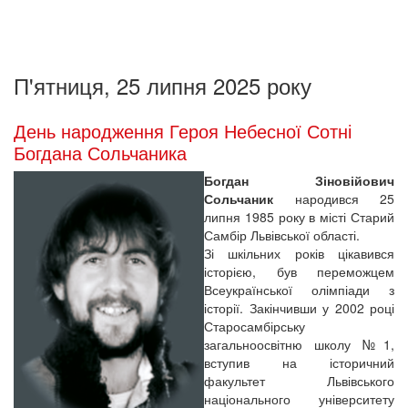
П'ятниця, 25 липня 2025 року
День народження Героя Небесної Сотні
Богдана Сольчаника
Богдан Зіновійович
Сольчаник
народився 25
липня 1985 року в місті Старий
Самбір Львівської області.
Зі шкільних років цікавився
історією, був переможцем
Всеукраїнської олімпіади з
історії. Закінчивши у 2002 році
Старосамбірську
загальноосвітню школу №1,
вступив на історичний
факультет Львівського
національного університету