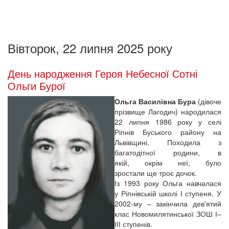
Вівторок, 22 липня 2025 року
День народження Героя Небесної Сотні
Ольги Бурої
Ольга Василівна Бура
(дівоче
прізвище Лагодич) народилася
22 липня 1986 року у селі
Ріпнів Буського району на
Львівщині. Походила з
багатодітної родини, в
якій, окрім неї, було
зростали ще троє дочок.
Із 1993 року Ольга навчалася
у Ріпнівській школі І ступеня. У
2002-му – закінчила дев'ятий
клас Новомилятинської ЗОШ І–
ІІІ ступенів.