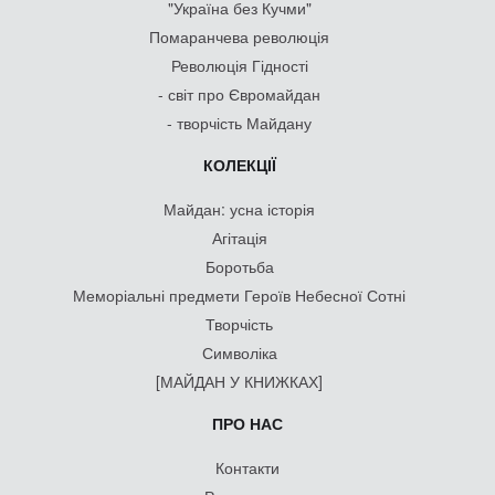
"Україна без Кучми"
Помаранчева революція
Революція Гідності
- світ про Євромайдан
- творчість Майдану
КОЛЕКЦІЇ
Майдан: усна історія
Агітація
Боротьба
Меморіальні предмети Героїв Небесної Сотні
Творчість
Символіка
[МАЙДАН У КНИЖКАХ]
ПРО НАС
Контакти