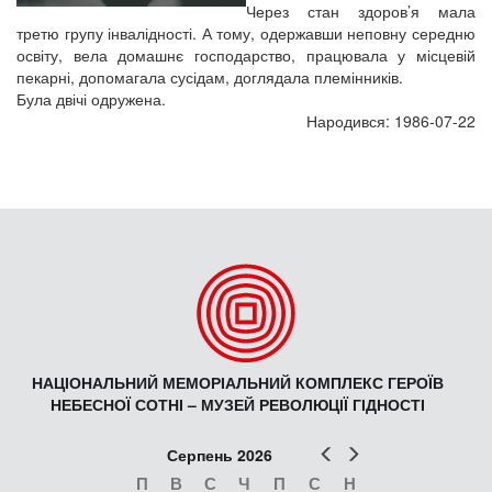
Через стан здоров’я мала
третю групу інвалідності. А тому, одержавши неповну середню
освіту, вела домашнє господарство, працювала у місцевій
пекарні, допомагала сусідам, доглядала племінників.
Була двічі одружена.
Народився: 1986-07-22
НАЦІОНАЛЬНИЙ МЕМОРІАЛЬНИЙ КОМПЛЕКС ГЕРОЇВ
НЕБЕСНОЇ СОТНІ – МУЗЕЙ РЕВОЛЮЦІЇ ГІДНОСТІ
Попер
Наст
Серпень 2026
П
В
С
Ч
П
С
Н