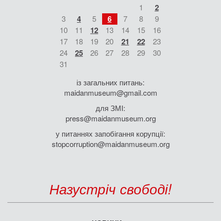
1
2
3
4
5
6
7
8
9
10
11
12
13
14
15
16
17
18
19
20
21
22
23
24
25
26
27
28
29
30
31
із загальних питань:
maidanmuseum@gmail.com
для ЗМІ:
press@maidanmuseum.org
у питаннях запобігання корупції:
stopcorruption@maidanmuseum.org
Назустріч свободі!