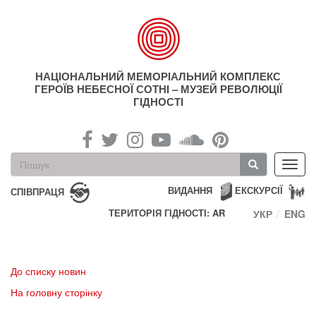
Перейти
до
основного
матеріалу
НАЦІОНАЛЬНИЙ МЕМОРІАЛЬНИЙ КОМПЛЕКС
ГЕРОЇВ НЕБЕСНОЇ СОТНІ – МУЗЕЙ РЕВОЛЮЦІЇ
ГІДНОСТІ
Пошукова
Toggl
форма
navig
Пошук
ВИДАННЯ
ЕКСКУРСІЇ
СПІВПРАЦЯ
ТЕРИТОРІЯ ГІДНОСТІ: AR
УКР
ENG
До списку новин
На головну сторінку