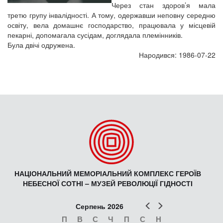
Через стан здоров’я мала
третю групу інвалідності. А тому, одержавши неповну середню
освіту, вела домашнє господарство, працювала у місцевій
пекарні, допомагала сусідам, доглядала племінників.
Була двічі одружена.
Народився: 1986-07-22
НАЦІОНАЛЬНИЙ МЕМОРІАЛЬНИЙ КОМПЛЕКС ГЕРОЇВ
НЕБЕСНОЇ СОТНІ – МУЗЕЙ РЕВОЛЮЦІЇ ГІДНОСТІ
Попер
Наст
Серпень 2026
П
В
С
Ч
П
С
Н