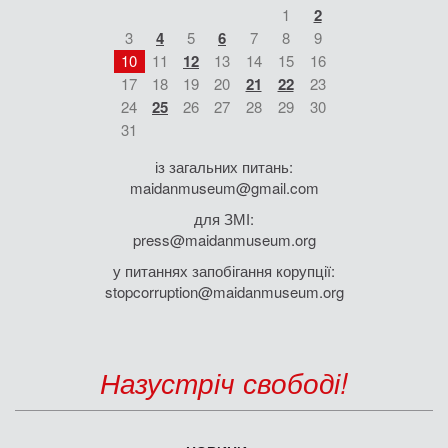
1
2
3
4
5
6
7
8
9
10
11
12
13
14
15
16
17
18
19
20
21
22
23
24
25
26
27
28
29
30
31
із загальних питань:
maidanmuseum@gmail.com
для ЗМІ:
press@maidanmuseum.org
у питаннях запобігання корупції:
stopcorruption@maidanmuseum.org
Назустріч свободі!