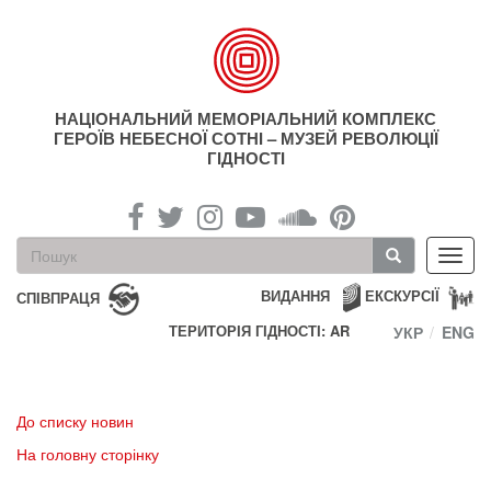
Перейти
до
основного
матеріалу
НАЦІОНАЛЬНИЙ МЕМОРІАЛЬНИЙ КОМПЛЕКС
ГЕРОЇВ НЕБЕСНОЇ СОТНІ – МУЗЕЙ РЕВОЛЮЦІЇ
ГІДНОСТІ
Пошукова
Toggl
форма
navig
Пошук
ВИДАННЯ
ЕКСКУРСІЇ
СПІВПРАЦЯ
ТЕРИТОРІЯ ГІДНОСТІ: AR
УКР
ENG
До списку новин
На головну сторінку