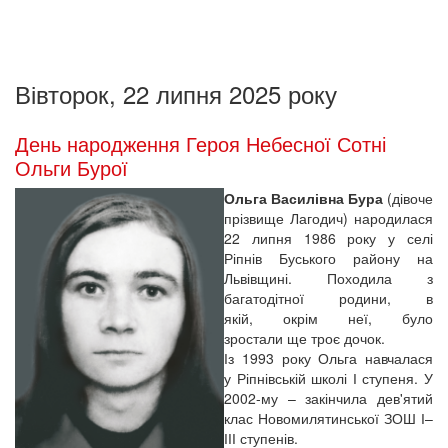
Вівторок, 22 липня 2025 року
День народження Героя Небесної Сотні
Ольги Бурої
Ольга Василівна Бура
(дівоче
прізвище Лагодич) народилася
22 липня 1986 року у селі
Ріпнів Буського району на
Львівщині. Походила з
багатодітної родини, в
якій, окрім неї, було
зростали ще троє дочок.
Із 1993 року Ольга навчалася
у Ріпнівській школі І ступеня. У
2002-му – закінчила дев'ятий
клас Новомилятинської ЗОШ І–
ІІІ ступенів.