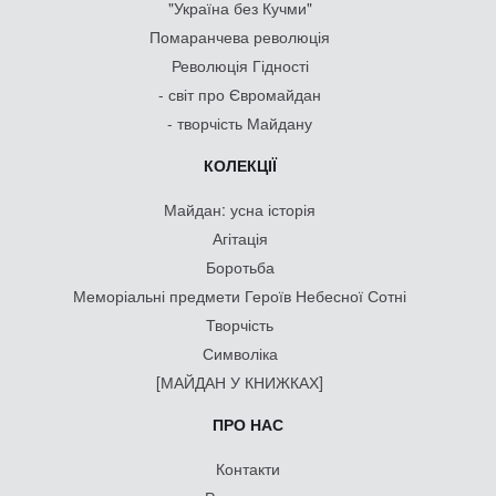
"Україна без Кучми"
Помаранчева революція
Революція Гідності
- світ про Євромайдан
- творчість Майдану
КОЛЕКЦІЇ
Майдан: усна історія
Агітація
Боротьба
Меморіальні предмети Героїв Небесної Сотні
Творчість
Символіка
[МАЙДАН У КНИЖКАХ]
ПРО НАС
Контакти