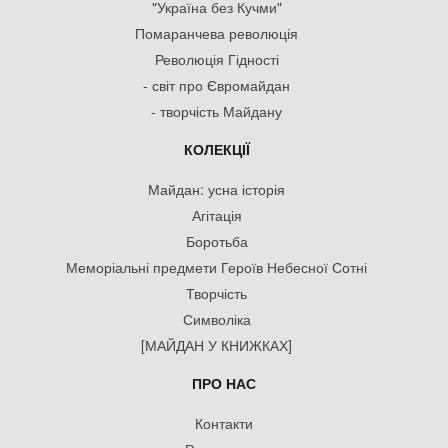
"Україна без Кучми"
Помаранчева революція
Революція Гідності
- світ про Євромайдан
- творчість Майдану
КОЛЕКЦІЇ
Майдан: усна історія
Агітація
Боротьба
Меморіальні предмети Героїв Небесної Сотні
Творчість
Символіка
[МАЙДАН У КНИЖКАХ]
ПРО НАС
Контакти