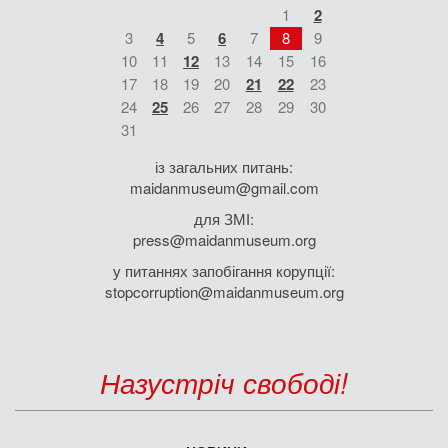
1
2
3
4
5
6
7
8
9
10
11
12
13
14
15
16
17
18
19
20
21
22
23
24
25
26
27
28
29
30
31
із загальних питань:
maidanmuseum@gmail.com
для ЗМІ:
press@maidanmuseum.org
у питаннях запобігання корупції:
stopcorruption@maidanmuseum.org
Назустріч свободі!