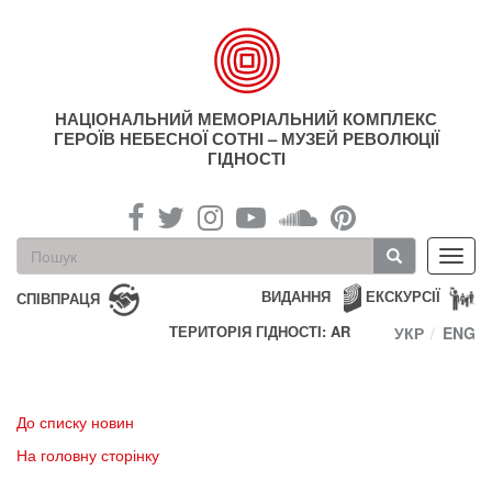
Перейти
до
основного
матеріалу
НАЦІОНАЛЬНИЙ МЕМОРІАЛЬНИЙ КОМПЛЕКС
ГЕРОЇВ НЕБЕСНОЇ СОТНІ – МУЗЕЙ РЕВОЛЮЦІЇ
ГІДНОСТІ
Пошукова
Toggl
форма
navig
Пошук
ВИДАННЯ
ЕКСКУРСІЇ
СПІВПРАЦЯ
ТЕРИТОРІЯ ГІДНОСТІ: AR
УКР
ENG
До списку новин
На головну сторінку