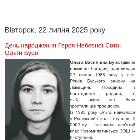
Вівторок, 22 липня 2025 року
День народження Героя Небесної Сотні
Ольги Бурої
Ольга Василівна Бура
(дівоче
прізвище Лагодич) народилася
22 липня 1986 року у селі
Ріпнів Буського району на
Львівщині. Походила з
багатодітної родини, в
якій, окрім неї, було
зростали ще троє дочок.
Із 1993 року Ольга навчалася
у Ріпнівській школі І ступеня. У
2002-му – закінчила дев'ятий
клас Новомилятинської ЗОШ І–
ІІІ ступенів.