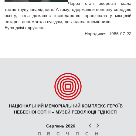
Через стан здоров’я мала
третю групу інвалідності. А тому, одержавши неповну середню
освіту, вела домашнє господарство, працювала у місцевій
пекарні, допомагала сусідам, доглядала племінників.
Була двічі одружена.
Народився: 1986-07-22
НАЦІОНАЛЬНИЙ МЕМОРІАЛЬНИЙ КОМПЛЕКС ГЕРОЇВ
НЕБЕСНОЇ СОТНІ – МУЗЕЙ РЕВОЛЮЦІЇ ГІДНОСТІ
Попер
Наст
Серпень 2026
П
В
С
Ч
П
С
Н