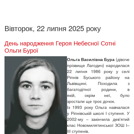
Вівторок, 22 липня 2025 року
День народження Героя Небесної Сотні
Ольги Бурої
Ольга Василівна Бура
(дівоче
прізвище Лагодич) народилася
22 липня 1986 року у селі
Ріпнів Буського району на
Львівщині. Походила з
багатодітної родини, в
якій, окрім неї, було
зростали ще троє дочок.
Із 1993 року Ольга навчалася
у Ріпнівській школі І ступеня. У
2002-му – закінчила дев'ятий
клас Новомилятинської ЗОШ І–
ІІІ ступенів.