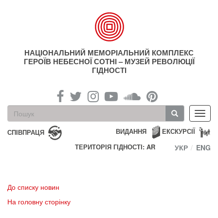
Перейти
до
основного
матеріалу
НАЦІОНАЛЬНИЙ МЕМОРІАЛЬНИЙ КОМПЛЕКС
ГЕРОЇВ НЕБЕСНОЇ СОТНІ – МУЗЕЙ РЕВОЛЮЦІЇ
ГІДНОСТІ
Пошукова
Toggl
форма
navig
Пошук
ВИДАННЯ
ЕКСКУРСІЇ
СПІВПРАЦЯ
ТЕРИТОРІЯ ГІДНОСТІ: AR
УКР
ENG
До списку новин
На головну сторінку