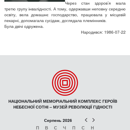
Через стан здоров’я мала
третю групу інвалідності. А тому, одержавши неповну середню
освіту, вела домашнє господарство, працювала у місцевій
пекарні, допомагала сусідам, доглядала племінників.
Була двічі одружена.
Народився: 1986-07-22
НАЦІОНАЛЬНИЙ МЕМОРІАЛЬНИЙ КОМПЛЕКС ГЕРОЇВ
НЕБЕСНОЇ СОТНІ – МУЗЕЙ РЕВОЛЮЦІЇ ГІДНОСТІ
Попер
Наст
Серпень 2026
П
В
С
Ч
П
С
Н