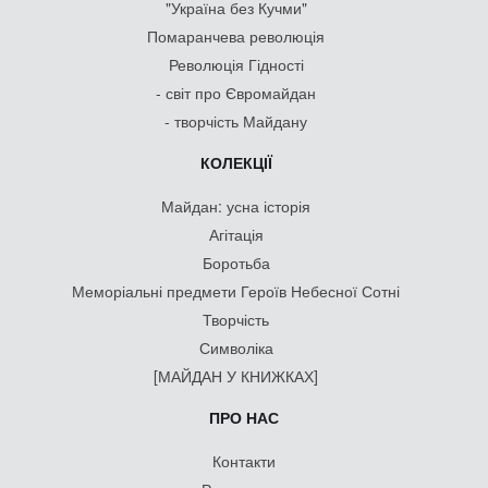
"Україна без Кучми"
Помаранчева революція
Революція Гідності
- світ про Євромайдан
- творчість Майдану
КОЛЕКЦІЇ
Майдан: усна історія
Агітація
Боротьба
Меморіальні предмети Героїв Небесної Сотні
Творчість
Символіка
[МАЙДАН У КНИЖКАХ]
ПРО НАС
Контакти