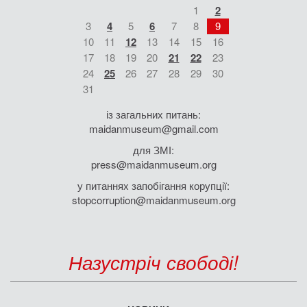
1
2
3
4
5
6
7
8
9
10
11
12
13
14
15
16
17
18
19
20
21
22
23
24
25
26
27
28
29
30
31
із загальних питань:
maidanmuseum@gmail.com
для ЗМІ:
press@maidanmuseum.org
у питаннях запобігання корупції:
stopcorruption@maidanmuseum.org
Назустріч свободі!