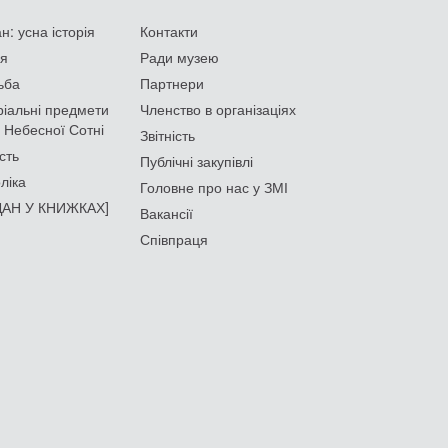
: усна історія
Контакти
ія
Ради музею
ьба
Партнери
іальні предмети
Членство в організаціях
 Небесної Сотні
Звітність
сть
Публічні закупівлі
ліка
Головне про нас у ЗМІ
АН У КНИЖКАХ]
Вакансії
Співпраця