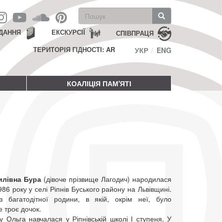
Пошукова
форма
Пошук
ДАННЯ
ЕКСКУРСІЇ
СПІВПРАЦЯ
ТЕРИТОРІЯ ГІДНОСТІ: AR
УКР
ENG
КОАЛІЦІЯ ПАМ'ЯТІ
илівна Бура
(дівоче прізвище Лагодич) народилася
86 року у селі Ріпнів Буського району на Львівщині.
 багатодітної родини, в якій, окрім неї, було
 троє дочок.
у Ольга навчалася у Ріпнівській школі І ступеня. У