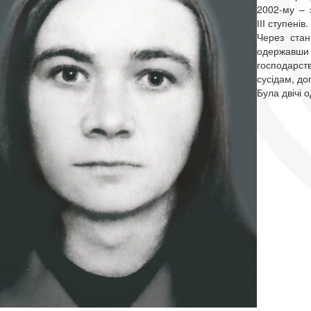
2002-му – 
ІІІ ступенів.
Через стан
одержавш
господарс
сусідам, до
Була двічі 