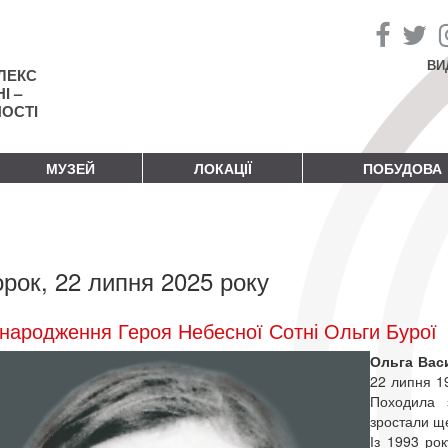
ВИ
ЛЕКС
І –
НОСТІ
МУЗЕЙ
ЛОКАЦІЇ
ПОБУДОВА
орок, 22 липня 2025 року
народження Героя Небесної Сотні Ольги Бурої
Ольга Вас
22 липня 19
Походила з
зростали ще
Із 1993 рок