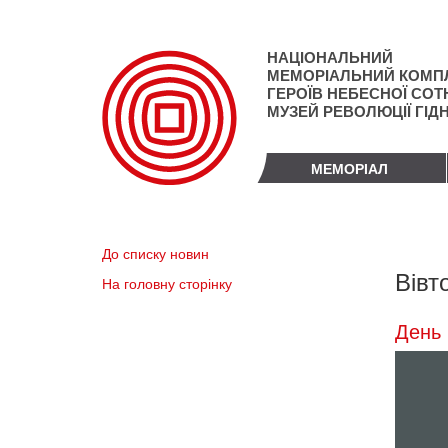
Перейти
до
основного
НАЦІОНАЛЬНИЙ
матеріалу
МЕМОРІАЛЬНИЙ КОМП
ГЕРОЇВ НЕБЕСНОЇ СОТН
МУЗЕЙ РЕВОЛЮЦІЇ ГІД
МЕМОРІАЛ
До списку новин
Вівт
На головну сторінку
День 