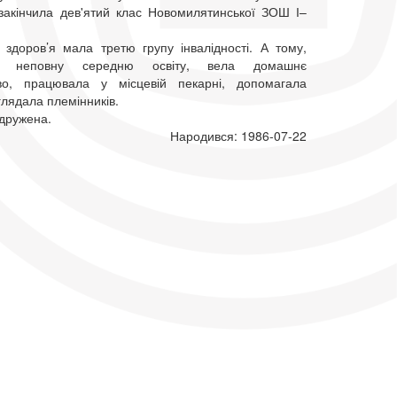
закінчила дев'ятий клас Новомилятинської ЗОШ І–
 здоров’я мала третю групу інвалідності. А тому,
и неповну середню освіту, вела домашнє
тво, працювала у місцевій пекарні, допомагала
глядала племінників.
одружена.
Народився: 1986-07-22