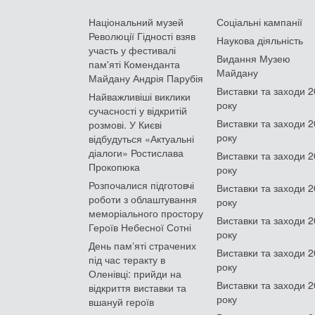
Національний музей
Соціальні кампанії
Революції Гідності взяв
Наукова діяльність
участь у фестивалі
Видання Музею
пам'яті Коменданта
Майдану
Майдану Андрія Парубія
Виставки та заходи 
Найважливіші виклики
року
сучасності у відкритій
Виставки та заходи 
розмові. У Києві
року
відбудуться «Актуальні
діалоги» Ростислава
Виставки та заходи 
Прокопюка
року
Розпочалися підготовчі
Виставки та заходи 
роботи з облаштування
року
меморіального простору
Виставки та заходи 
Героїв Небесної Сотні
року
День памʼяті страчених
Виставки та заходи 
під час теракту в
року
Оленівці: прийди на
Виставки та заходи 
відкриття виставки та
року
вшануй героїв