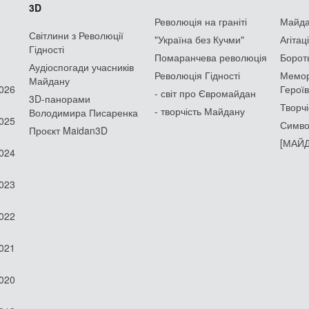
3D
Революція на граніті
Майдан
Світлини з Революції
"Україна без Кучми"
Агітац
Гідності
Помаранчева революція
Борот
Аудіоспогади учасників
Революція Гідності
Мемор
Майдану
2026
Героїв
- світ про Євромайдан
3D-панорами
Творчі
- творчість Майдану
Володимира Писаренка
2025
Симво
Проєкт Maidan3D
[МАЙД
2024
2023
2022
2021
2020