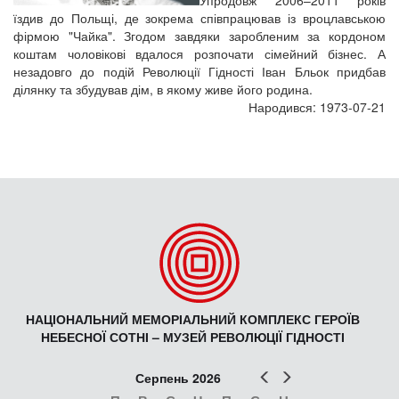
Упродовж 2006–2011 років
їздив до Польщі, де зокрема співпрацював із вроцлавською
фірмою "Чайка". Згодом завдяки заробленим за кордоном
коштам чоловікові вдалося розпочати сімейний бізнес. А
незадовго до подій Революції Гідності Іван Бльок придбав
ділянку та збудував дім, в якому живе його родина.
Народився: 1973-07-21
НАЦІОНАЛЬНИЙ МЕМОРІАЛЬНИЙ КОМПЛЕКС ГЕРОЇВ
НЕБЕСНОЇ СОТНІ – МУЗЕЙ РЕВОЛЮЦІЇ ГІДНОСТІ
Попер
Наст
Серпень 2026