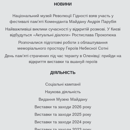
НОВИНИ
Національний музей Революції Гідності взяв участь у
фестивалі пам'яті Коменданта Майдану Андрія Парубія
Найважливіші виклики сучасності у відкритій розмові. У Києві
відбудуться «Актуальні діалоги» Ростислава Прокопюка
Розпочалися підготовчі роботи з облаштування
меморіального простору Героїв Небесної Сотні
День памʼяті страчених під час теракту в Оленівці: прийди на
відкриття виставки та вшануй героїв
ДІЯЛЬНІСТЬ
Соціальні кампанії
Наукова діяльність
Видання Музею Майдану
Виставки та заходи 2026 року
Виставки та заходи 2025 року
Виставки та заходи 2024 року
Виставки та заходи 2023 року