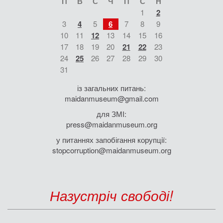
П
В
С
Ч
П
С
Н
1
2
3
4
5
6
7
8
9
10
11
12
13
14
15
16
17
18
19
20
21
22
23
24
25
26
27
28
29
30
31
із загальних питань:
maidanmuseum@gmail.com
для ЗМІ:
press@maidanmuseum.org
у питаннях запобігання корупції:
stopcorruption@maidanmuseum.org
Назустріч свободі!