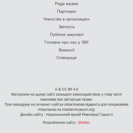
Ради музею
Партнери
Членство в організаціях
Звітність
Публічні закупівлі
Головне про нас у ЗМІ
Вакансії
Співпраця
© & CC BY 4.0
Матеріали на цьому сайті захищені законодавством, у тому числі
законами про авторське право.
При передруку на iнтернет-сайтах обов’язкова відкрита для пошуковиків
гiперланка на maidanmuseum.org.
Дизайн сайту - Національний музей Революції Гідності
Розроблення сайту -
Divilon
.