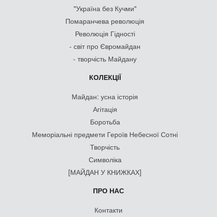
"Україна без Кучми"
Помаранчева революція
Революція Гідності
- світ про Євромайдан
- творчість Майдану
КОЛЕКЦІЇ
Майдан: усна історія
Агітація
Боротьба
Меморіальні предмети Героїв Небесної Сотні
Творчість
Символіка
[МАЙДАН У КНИЖКАХ]
ПРО НАС
Контакти