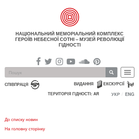
Перейти
до
основного
матеріалу
НАЦІОНАЛЬНИЙ МЕМОРІАЛЬНИЙ КОМПЛЕКС
ГЕРОЇВ НЕБЕСНОЇ СОТНІ – МУЗЕЙ РЕВОЛЮЦІЇ
ГІДНОСТІ
Пошукова
Toggl
форма
navig
Пошук
ВИДАННЯ
ЕКСКУРСІЇ
СПІВПРАЦЯ
ТЕРИТОРІЯ ГІДНОСТІ: AR
УКР
ENG
До списку новин
На головну сторінку