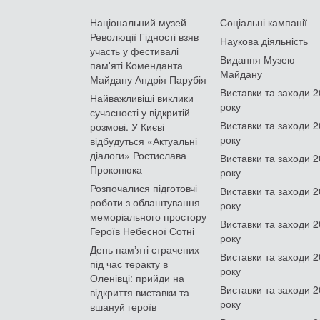
Національний музей
Соціальні кампанії
Революції Гідності взяв
Наукова діяльність
участь у фестивалі
Видання Музею
пам'яті Коменданта
Майдану
Майдану Андрія Парубія
Виставки та заходи 
Найважливіші виклики
року
сучасності у відкритій
Виставки та заходи 
розмові. У Києві
року
відбудуться «Актуальні
діалоги» Ростислава
Виставки та заходи 
Прокопюка
року
Розпочалися підготовчі
Виставки та заходи 
роботи з облаштування
року
меморіального простору
Виставки та заходи 
Героїв Небесної Сотні
року
День памʼяті страчених
Виставки та заходи 
під час теракту в
року
Оленівці: прийди на
Виставки та заходи 
відкриття виставки та
року
вшануй героїв