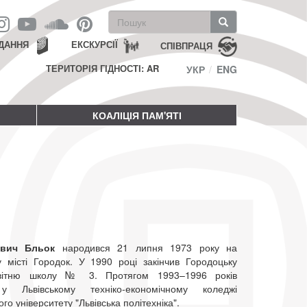
Пошукова
форма
Пошук
ДАННЯ
ЕКСКУРСІЇ
СПІВПРАЦЯ
ТЕРИТОРІЯ ГІДНОСТІ: AR
УКР
ENG
КОАЛІЦІЯ ПАМ'ЯТІ
ович Бльок
народився 21 липня 1973 року на
у місті Городок. У 1990 році закінчив Городоцьку
світню школу № 3. Протягом 1993–1996 років
у Львівському техніко-економічному коледжі
го університету "Львівська політехніка".