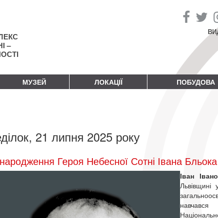
ВИ
ЛЕКС
І –
НОСТІ
МУЗЕЙ
ЛОКАЦІЇ
ПОБУДОВА
ділок, 21 липня 2025 року
народження Героя Небесної Сотні Івана Бльока
Іван Іван
Львівщині 
загальноо
навчався 
Національно