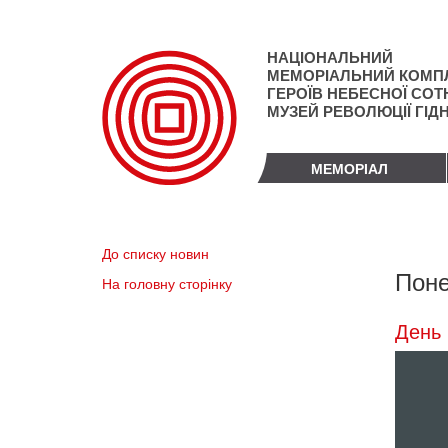
Перейти
до
основного
НАЦІОНАЛЬНИЙ
матеріалу
МЕМОРІАЛЬНИЙ КОМП
ГЕРОЇВ НЕБЕСНОЇ СОТН
МУЗЕЙ РЕВОЛЮЦІЇ ГІД
МЕМОРІАЛ
До списку новин
Поне
На головну сторінку
День 