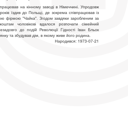
 працював на кінному заводі в Німеччині. Упродовж
років їздив до Польщі, де зокрема співпрацював із
ою фірмою "Чайка". Згодом завдяки заробленим за
коштам чоловікові вдалося розпочати сімейний
незадовго до подій Революції Гідності Іван Бльок
янку та збудував дім, в якому живе його родина.
Народився: 1973-07-21