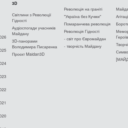
3D
Революція на граніті
Майдан
Світлини з Революції
"Україна без Кучми"
Агітац
Гідності
Помаранчева революція
Борот
Аудіоспогади учасників
Революція Гідності
Мемор
Майдану
2026
Героїв
- світ про Євромайдан
3D-панорами
Творчі
- творчість Майдану
Володимира Писаренка
2025
Симво
Проєкт Maidan3D
[МАЙД
2024
2023
2022
2021
2020