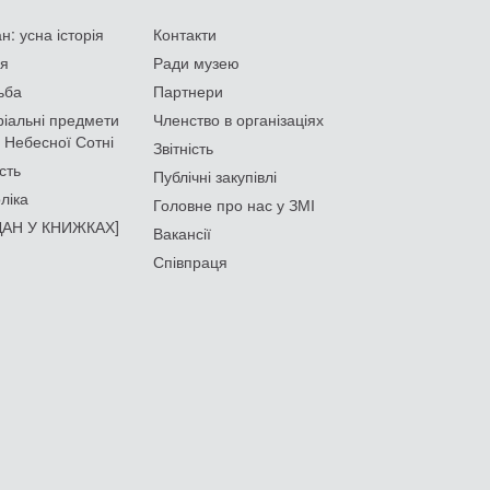
: усна історія
Контакти
ія
Ради музею
ьба
Партнери
іальні предмети
Членство в організаціях
 Небесної Сотні
Звітність
сть
Публічні закупівлі
ліка
Головне про нас у ЗМІ
АН У КНИЖКАХ]
Вакансії
Співпраця