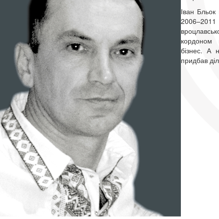
Іван Бльок
2006–2011 
вроцлавськ
кордоном 
бізнес. А 
придбав діл