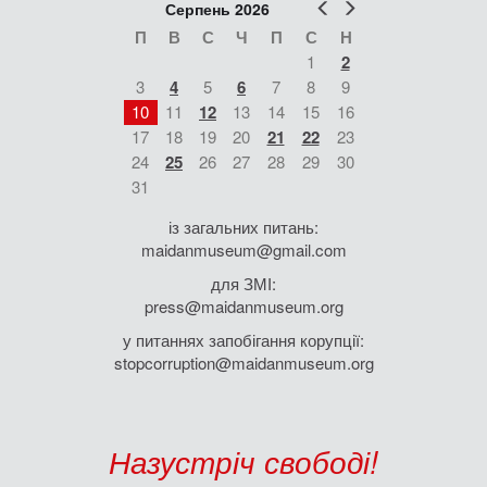
Попер
Наст
Серпень 2026
П
В
С
Ч
П
С
Н
1
2
3
4
5
6
7
8
9
10
11
12
13
14
15
16
17
18
19
20
21
22
23
24
25
26
27
28
29
30
31
із загальних питань:
maidanmuseum@gmail.com
для ЗМІ:
press@maidanmuseum.org
у питаннях запобігання корупції:
stopcorruption@maidanmuseum.org
Назустріч свободі!