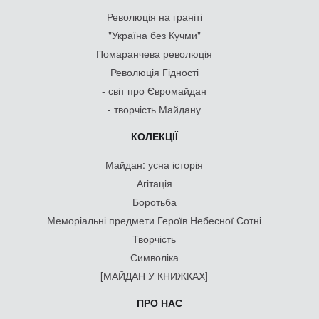
Революція на граніті
"Україна без Кучми"
Помаранчева революція
Революція Гідності
- світ про Євромайдан
- творчість Майдану
КОЛЕКЦІЇ
Майдан: усна історія
Агітація
Боротьба
Меморіальні предмети Героїв Небесної Сотні
Творчість
Символіка
[МАЙДАН У КНИЖКАХ]
ПРО НАС