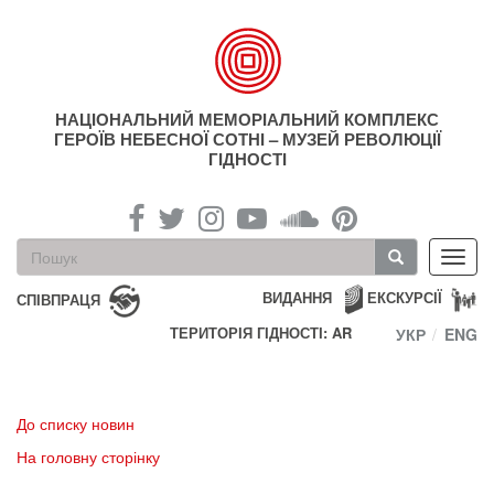
Перейти
до
основного
матеріалу
НАЦІОНАЛЬНИЙ МЕМОРІАЛЬНИЙ КОМПЛЕКС
ГЕРОЇВ НЕБЕСНОЇ СОТНІ – МУЗЕЙ РЕВОЛЮЦІЇ
ГІДНОСТІ
Пошукова
Toggl
форма
navig
Пошук
ВИДАННЯ
ЕКСКУРСІЇ
СПІВПРАЦЯ
ТЕРИТОРІЯ ГІДНОСТІ: AR
УКР
ENG
До списку новин
На головну сторінку