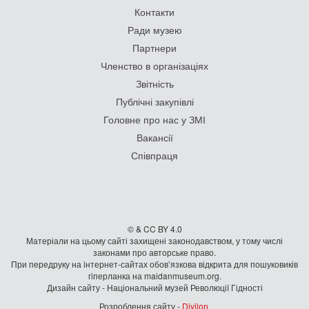
Контакти
Ради музею
Партнери
Членство в організаціях
Звітність
Публічні закупівлі
Головне про нас у ЗМІ
Вакансії
Співпраця
© & CC BY 4.0
Матеріали на цьому сайті захищені законодавством, у тому числі
законами про авторське право.
При передруку на iнтернет-сайтах обов’язкова відкрита для пошуковиків
гiперланка на maidanmuseum.org.
Дизайн сайту - Національний музей Революції Гідності
Розроблення сайту -
Divilon
.