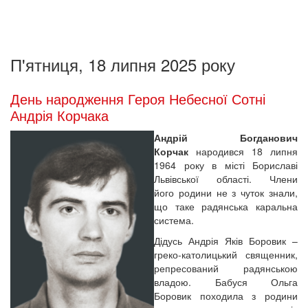
П'ятниця, 18 липня 2025 року
День народження Героя Небесної Сотні
Андрія Корчака
Андрій Богданович
Корчак
народився 18 липня
1964 року в місті Бориславі
Львівської області. Члени
його родини не з чуток знали,
що таке радянська каральна
система.
Дідусь Андрія Яків Боровик –
греко-католицький священник,
репресований радянською
владою. Бабуся Ольга
Боровик походила з родини