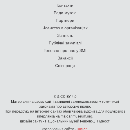
Контакти
Ради музею
Партнери
Членство в організаціях
Звітність
Публічні закупівлі
Головне про нас у ЗМІ
Вакансії
Співпраця
© & CC BY 4.0
Матеріали на цьому сайті захищені законодавством, у тому числі
законами про авторське право.
При передруку на iнтернет-сайтах обов’язкова відкрита для пошуковиків
гiперланка на maidanmuseum.org.
Дизайн сайту - Національний музей Революції Гідності
Розроблення сайту -
Divilon
.