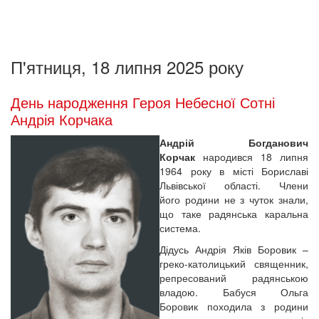
П'ятниця, 18 липня 2025 року
День народження Героя Небесної Сотні
Андрія Корчака
Андрій Богданович
Корчак
народився 18 липня
1964 року в місті Бориславі
Львівської області. Члени
його родини не з чуток знали,
що таке радянська каральна
система.
Дідусь Андрія Яків Боровик –
греко-католицький священник,
репресований радянською
владою. Бабуся Ольга
Боровик походила з родини