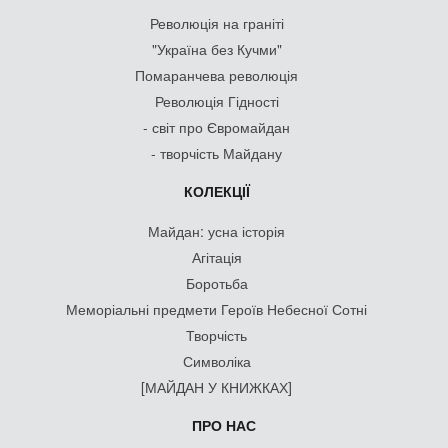
Революція на граніті
"Україна без Кучми"
Помаранчева революція
Революція Гідності
- світ про Євромайдан
- творчість Майдану
КОЛЕКЦІЇ
Майдан: усна історія
Агітація
Боротьба
Меморіальні предмети Героїв Небесної Сотні
Творчість
Символіка
[МАЙДАН У КНИЖКАХ]
ПРО НАС