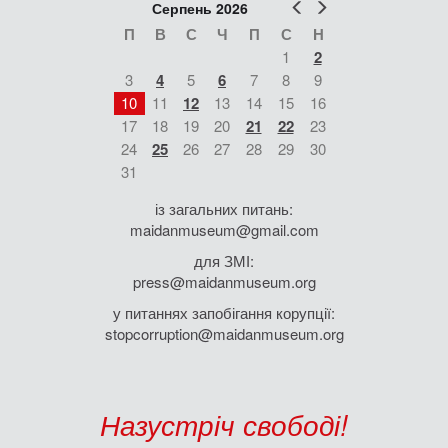
Попер
Наст
Серпень 2026
П
В
С
Ч
П
С
Н
1
2
3
4
5
6
7
8
9
10
11
12
13
14
15
16
17
18
19
20
21
22
23
24
25
26
27
28
29
30
31
із загальних питань:
maidanmuseum@gmail.com
для ЗМІ:
press@maidanmuseum.org
у питаннях запобігання корупції:
stopcorruption@maidanmuseum.org
Назустріч свободі!