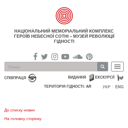
Перейти
до
основного
матеріалу
НАЦІОНАЛЬНИЙ МЕМОРІАЛЬНИЙ КОМПЛЕКС
ГЕРОЇВ НЕБЕСНОЇ СОТНІ – МУЗЕЙ РЕВОЛЮЦІЇ
ГІДНОСТІ
Пошукова
Toggl
форма
navig
Пошук
ВИДАННЯ
ЕКСКУРСІЇ
СПІВПРАЦЯ
ТЕРИТОРІЯ ГІДНОСТІ: AR
УКР
ENG
До списку новин
На головну сторінку