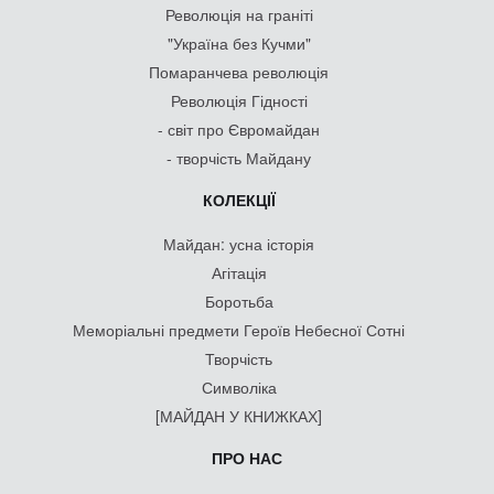
Революція на граніті
"Україна без Кучми"
Помаранчева революція
Революція Гідності
- світ про Євромайдан
- творчість Майдану
КОЛЕКЦІЇ
Майдан: усна історія
Агітація
Боротьба
Меморіальні предмети Героїв Небесної Сотні
Творчість
Символіка
[МАЙДАН У КНИЖКАХ]
ПРО НАС