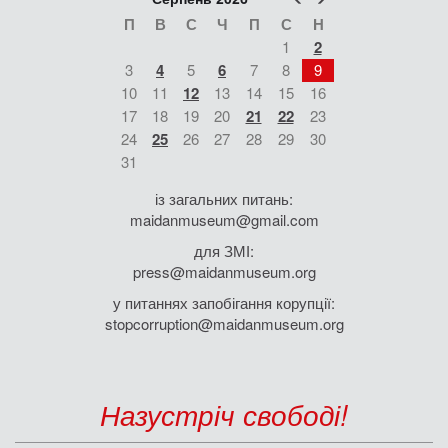
П
В
С
Ч
П
С
Н
1
2
3
4
5
6
7
8
9
10
11
12
13
14
15
16
17
18
19
20
21
22
23
24
25
26
27
28
29
30
31
із загальних питань:
maidanmuseum@gmail.com
для ЗМІ:
press@maidanmuseum.org
у питаннях запобігання корупції:
stopcorruption@maidanmuseum.org
Назустріч свободі!