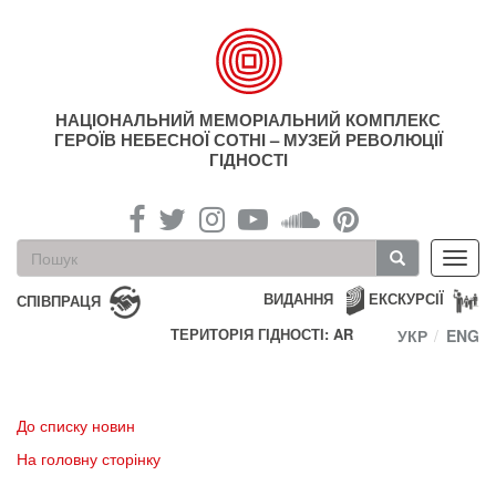
Перейти
до
основного
матеріалу
НАЦІОНАЛЬНИЙ МЕМОРІАЛЬНИЙ КОМПЛЕКС
ГЕРОЇВ НЕБЕСНОЇ СОТНІ – МУЗЕЙ РЕВОЛЮЦІЇ
ГІДНОСТІ
Пошукова
Toggl
форма
navig
Пошук
ВИДАННЯ
ЕКСКУРСІЇ
СПІВПРАЦЯ
ТЕРИТОРІЯ ГІДНОСТІ: AR
УКР
ENG
До списку новин
На головну сторінку