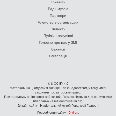
Контакти
Ради музею
Партнери
Членство в організаціях
Звітність
Публічні закупівлі
Головне про нас у ЗМІ
Вакансії
Співпраця
© & CC BY 4.0
Матеріали на цьому сайті захищені законодавством, у тому числі
законами про авторське право.
При передруку на iнтернет-сайтах обов’язкова відкрита для пошуковиків
гiперланка на maidanmuseum.org.
Дизайн сайту - Національний музей Революції Гідності
Розроблення сайту -
Divilon
.