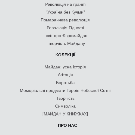
Революція на граніті
"Україна без Кучми"
Помаранчева революція
Революція Гідності
- світ про Євромайдан
- творчість Майдану
КОЛЕКЦІЇ
Майдан: усна історія
Агітація
Боротьба
Меморіальні предмети Героїв Небесної Сотні
Творчість
Символіка
[МАЙДАН У КНИЖКАХ]
ПРО НАС