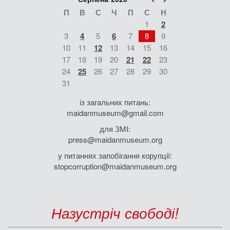
П
В
С
Ч
П
С
Н
1
2
3
4
5
6
7
8
9
10
11
12
13
14
15
16
17
18
19
20
21
22
23
24
25
26
27
28
29
30
31
із загальних питань:
maidanmuseum@gmail.com
для ЗМІ:
press@maidanmuseum.org
у питаннях запобігання корупції:
stopcorruption@maidanmuseum.org
Назустріч свободі!