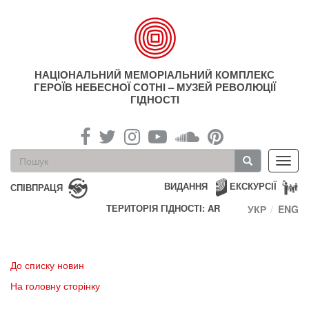
Перейти
до
основного
матеріалу
НАЦІОНАЛЬНИЙ МЕМОРІАЛЬНИЙ КОМПЛЕКС
ГЕРОЇВ НЕБЕСНОЇ СОТНІ – МУЗЕЙ РЕВОЛЮЦІЇ
ГІДНОСТІ
Пошукова
Toggl
форма
navig
Пошук
ВИДАННЯ
ЕКСКУРСІЇ
СПІВПРАЦЯ
ТЕРИТОРІЯ ГІДНОСТІ: AR
УКР
ENG
До списку новин
На головну сторінку