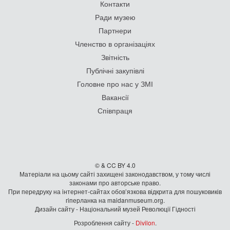
Контакти
Ради музею
Партнери
Членство в організаціях
Звітність
Публічні закупівлі
Головне про нас у ЗМІ
Вакансії
Співпраця
© & CC BY 4.0
Матеріали на цьому сайті захищені законодавством, у тому числі
законами про авторське право.
При передруку на iнтернет-сайтах обов’язкова відкрита для пошуковиків
гiперланка на maidanmuseum.org.
Дизайн сайту - Національний музей Революції Гідності
Розроблення сайту -
Divilon
.