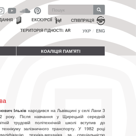
Пошукова
форма
Пошук
ДАННЯ
ЕКСКУРСІЇ
СПІВПРАЦЯ
ТЕРИТОРІЯ ГІДНОСТІ: AR
УКР
ENG
КОАЛІЦІЯ ПАМ'ЯТІ
ва
нович Ільків
народився на Львівщині у селі Лани 3
2 року. Після навчання у Щирецькій середній
вітній трудовій політехнічній школі вступив до
о технікуму залізничного транспорту. У 1982 році
валіфікацію техніка-механіка за спеціальністю