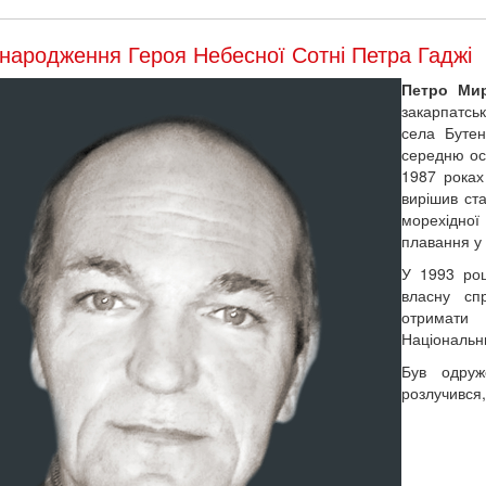
народження Героя Небесної Сотні Петра Гаджі
Петро Ми
закарпатсь
села Буте
середню осв
1987 роках
вирішив ста
морехідно
плавання у
У 1993 роц
власну сп
отримати
Національни
Був одру
розлучився,