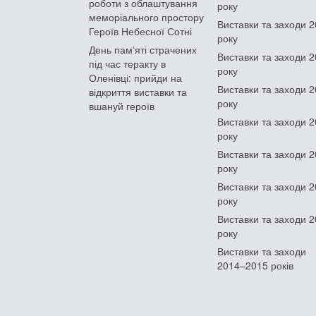
роботи з облаштування
року
меморіального простору
Виставки та заходи 
Героїв Небесної Сотні
року
День памʼяті страчених
Виставки та заходи 
під час теракту в
року
Оленівці: прийди на
Виставки та заходи 
відкриття виставки та
року
вшануй героїв
Виставки та заходи 
року
Виставки та заходи 
року
Виставки та заходи 
року
Виставки та заходи 
року
Виставки та заходи
2014–2015 років