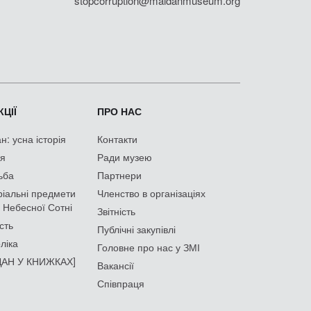
stopcorruption@maidanmuseum.org
ЦІЇ
ПРО НАС
: усна історія
Контакти
ія
Ради музею
ьба
Партнери
іальні предмети
Членство в організаціях
 Небесної Сотні
Звітність
сть
Публічні закупівлі
ліка
Головне про нас у ЗМІ
АН У КНИЖКАХ]
Вакансії
Співпраця