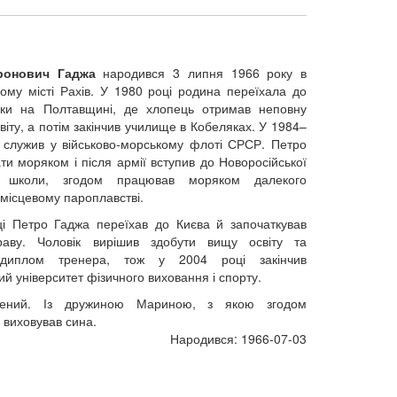
ронович Гаджа
народився 3 липня 1966 року в
кому місті Рахів. У 1980 році родина переїхала до
нки на Полтавщині, де хлопець отримав неповну
іту, а потім закінчив училище в Кобеляках. У 1984–
 служив у військово-морському флоті СРСР. Петро
ти моряком і після армії вступив до Новоросійської
ї школи, згодом працював моряком далекого
 місцевому пароплавстві.
і Петро Гаджа переїхав до Києва й започаткував
раву. Чоловік вирішив здобути вищу освіту та
 диплом тренера, тож у 2004 році закінчив
й університет фізичного виховання і спорту.
жений. Із дружиною Мариною, з якою згодом
 виховував сина.
Народився: 1966-07-03