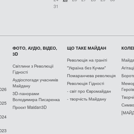
31
ФОТО, АУДІО, ВІДЕО,
ЩО ТАКЕ МАЙДАН
КОЛЕК
3D
Революція на граніті
Майдан
Світлини з Революції
"Україна без Кучми"
Агітац
Гідності
Помаранчева революція
Борот
Аудіоспогади учасників
Революція Гідності
Мемор
Майдану
2026
Героїв
- світ про Євромайдан
3D-панорами
Творчі
- творчість Майдану
Володимира Писаренка
2025
Симво
Проєкт Maidan3D
[МАЙД
2024
2023