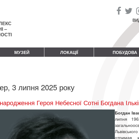
ВИ
ЛЕКС
І –
НОСТІ
МУЗЕЙ
ЛОКАЦІЇ
ПОБУДОВА
ер, 3 липня 2025 року
народження Героя Небесної Сотні Богдана Ількі
Богдан Іва
липня 196
загальноос
Львівськог
отримав к