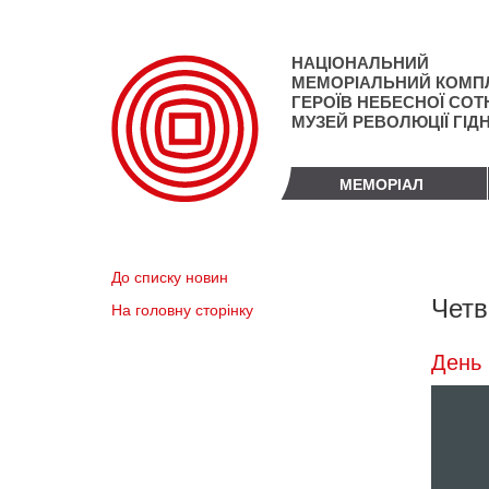
Перейти
до
основного
НАЦІОНАЛЬНИЙ
матеріалу
МЕМОРІАЛЬНИЙ КОМП
ГЕРОЇВ НЕБЕСНОЇ СОТН
МУЗЕЙ РЕВОЛЮЦІЇ ГІД
МЕМОРІАЛ
До списку новин
Четв
На головну сторінку
День 