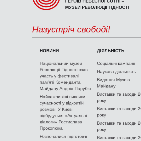
ГЕРОЇВ НЕБЕСНОЇ СОТНІ –
МУЗЕЙ РЕВОЛЮЦІЇ ГІДНОСТІ
Назустріч свободі!
НОВИНИ
ДІЯЛЬНІСТЬ
Національний музей
Соціальні кампанії
Революції Гідності взяв
Наукова діяльність
участь у фестивалі
Видання Музею
пам'яті Коменданта
Майдану
Майдану Андрія Парубія
Виставки та заходи 
Найважливіші виклики
року
сучасності у відкритій
Виставки та заходи 
розмові. У Києві
року
відбудуться «Актуальні
діалоги» Ростислава
Виставки та заходи 
Прокопюка
року
Розпочалися підготовчі
Виставки та заходи 