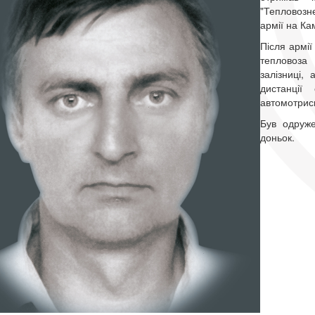
"Тепловозне
армії на Ка
Після армії
тепловоза 
залізниці,
дистанції
автомотриси
Був одруж
доньок.