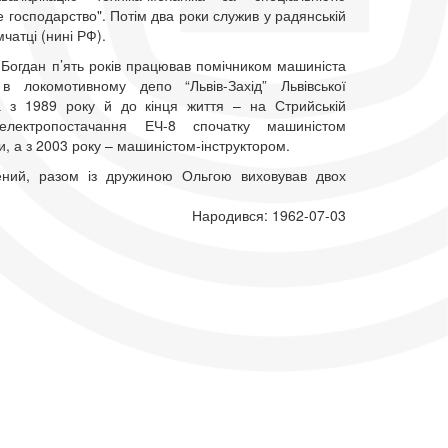
 господарство". Потім два роки служив у радянській
мчатці (нині РФ).
 Богдан п’ять років працював помічником машиніста
в локомотивному депо “Львів-Захід” Львівської
 а з 1989 року й до кінця життя – на Стрийській
 електропостачання ЕЧ-8 спочатку машиністом
, а з 2003 року – машиністом-інструктором.
ений, разом із дружиною Ольгою виховував двох
Народився: 1962-07-03