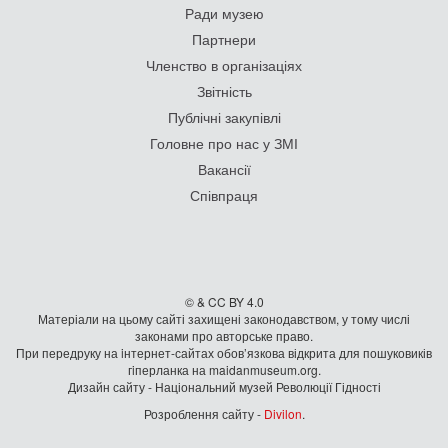
Ради музею
Партнери
Членство в організаціях
Звітність
Публічні закупівлі
Головне про нас у ЗМІ
Вакансії
Співпраця
© & CC BY 4.0
Матеріали на цьому сайті захищені законодавством, у тому числі
законами про авторське право.
При передруку на iнтернет-сайтах обов’язкова відкрита для пошуковиків
гiперланка на maidanmuseum.org.
Дизайн сайту - Національний музей Революції Гідності
Розроблення сайту -
Divilon
.