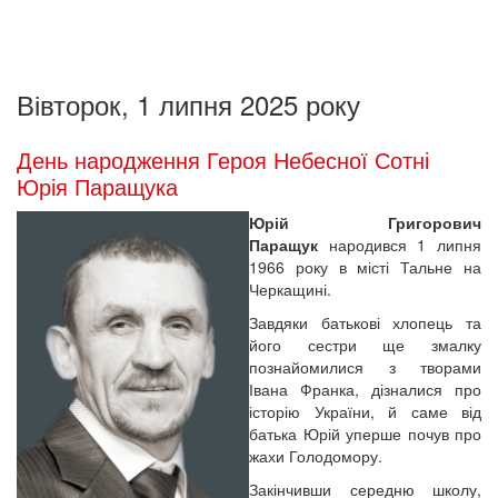
Вівторок, 1 липня 2025 року
День народження Героя Небесної Сотні
Юрія Паращука
Юрій Григорович
Паращук
народився 1 липня
1966 року в місті Тальне на
Черкащині.
Завдяки батькові хлопець та
його сестри ще змалку
познайомилися з творами
Івана Франка, дізналися про
історію України, й саме від
батька Юрій уперше почув про
жахи Голодомору.
Закінчивши середню школу,