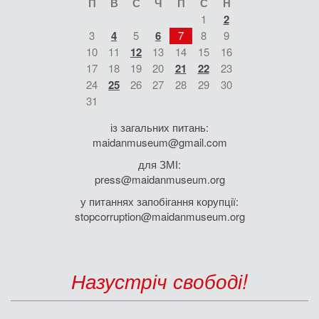
П
В
С
Ч
П
С
Н
1
2
3
4
5
6
7
8
9
10
11
12
13
14
15
16
17
18
19
20
21
22
23
24
25
26
27
28
29
30
31
із загальних питань:
maidanmuseum@gmail.com
для ЗМІ:
press@maidanmuseum.org
у питаннях запобігання корупції:
stopcorruption@maidanmuseum.org
Назустріч свободі!