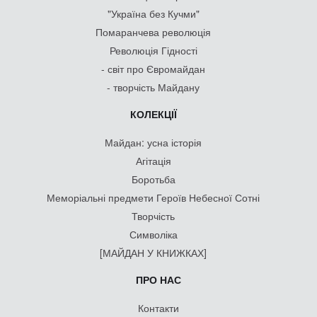
"Україна без Кучми"
Помаранчева революція
Революція Гідності
- світ про Євромайдан
- творчість Майдану
КОЛЕКЦІЇ
Майдан: усна історія
Агітація
Боротьба
Меморіальні предмети Героїв Небесної Сотні
Творчість
Символіка
[МАЙДАН У КНИЖКАХ]
ПРО НАС
Контакти