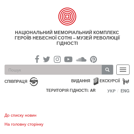
Перейти
до
основного
матеріалу
НАЦІОНАЛЬНИЙ МЕМОРІАЛЬНИЙ КОМПЛЕКС
ГЕРОЇВ НЕБЕСНОЇ СОТНІ – МУЗЕЙ РЕВОЛЮЦІЇ
ГІДНОСТІ
Пошукова
Toggl
форма
navig
Пошук
ВИДАННЯ
ЕКСКУРСІЇ
СПІВПРАЦЯ
ТЕРИТОРІЯ ГІДНОСТІ: AR
УКР
ENG
До списку новин
На головну сторінку