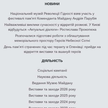
НОВИНИ
Національний музей Революції Гідності взяв участь у
фестивалі пам'яті Коменданта Майдану Андрія Парубія
Найважливіші виклики сучасності у відкритій розмові. У Києві
відбудуться «Актуальні діалоги» Ростислава Прокопюка
Розпочалися підготовчі роботи з облаштування
меморіального простору Героїв Небесної Сотні
День памʼяті страчених під час теракту в Оленівці: прийди на
відкриття виставки та вшануй героїв
ДІЯЛЬНІСТЬ
Соціальні кампанії
Наукова діяльність
Видання Музею Майдану
Виставки та заходи 2026 року
Виставки та заходи 2025 року
Виставки та заходи 2024 року
Виставки та заходи 2023 року