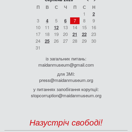
П
В
С
Ч
П
С
Н
1
2
3
4
5
6
7
8
9
10
11
12
13
14
15
16
17
18
19
20
21
22
23
24
25
26
27
28
29
30
31
із загальних питань:
maidanmuseum@gmail.com
для ЗМІ:
press@maidanmuseum.org
у питаннях запобігання корупції:
stopcorruption@maidanmuseum.org
Назустріч свободі!