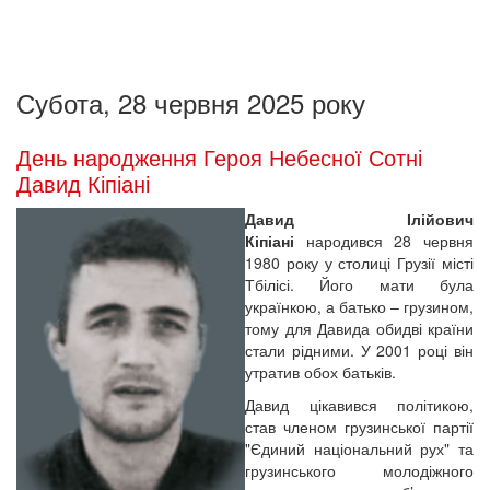
Субота, 28 червня 2025 року
День народження Героя Небесної Сотні
Давид Кіпіані
Давид Ілійович
Кіпіані
народився 28 червня
1980 року у столиці Грузії місті
Тбілісі. Його мати була
українкою, а батько – грузином,
тому для Давида обидві країни
стали рідними. У 2001 році він
утратив обох батьків.
Давид цікавився політикою,
став членом грузинської партії
"Єдиний національний рух" та
грузинського молодіжного