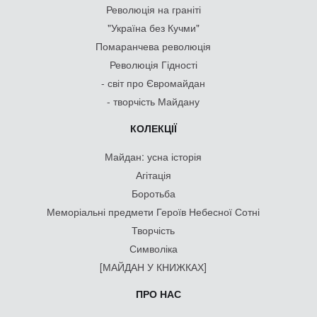
Революція на граніті
"Україна без Кучми"
Помаранчева революція
Революція Гідності
- світ про Євромайдан
- творчість Майдану
КОЛЕКЦІЇ
Майдан: усна історія
Агітація
Боротьба
Меморіальні предмети Героїв Небесної Сотні
Творчість
Символіка
[МАЙДАН У КНИЖКАХ]
ПРО НАС