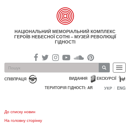
Перейти
до
основного
матеріалу
НАЦІОНАЛЬНИЙ МЕМОРІАЛЬНИЙ КОМПЛЕКС
ГЕРОЇВ НЕБЕСНОЇ СОТНІ – МУЗЕЙ РЕВОЛЮЦІЇ
ГІДНОСТІ
Пошукова
Toggl
форма
navig
Пошук
ВИДАННЯ
ЕКСКУРСІЇ
СПІВПРАЦЯ
ТЕРИТОРІЯ ГІДНОСТІ: AR
УКР
ENG
До списку новин
На головну сторінку