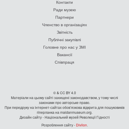
Контакти
Ради музею
Партнери
Членство в організаціях
Звітність
Публічні закупівлі
Головне про нас у ЗМІ
Вакансії
Співпраця
© & CC BY 4.0
Матеріали на цьому сайті захищені законодавством, у тому числі
законами про авторське право.
При передруку на iнтернет-сайтах обов’язкова відкрита для пошуковиків
гiперланка на maidanmuseum.org.
Дизайн сайту - Національний музей Революції Гідності
Розроблення сайту -
Divilon
.