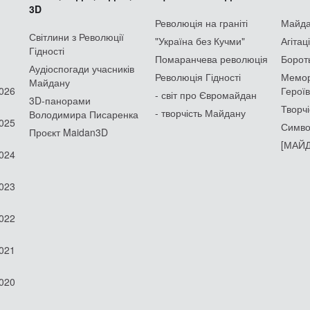
3D
Революція на граніті
Майдан
Світлини з Революції
"Україна без Кучми"
Агітац
Гідності
Помаранчева революція
Борот
Аудіоспогади учасників
Революція Гідності
Мемор
Майдану
2026
Героїв
- світ про Євромайдан
3D-панорами
Творчі
- творчість Майдану
Володимира Писаренка
2025
Симво
Проєкт Maidan3D
[МАЙД
2024
2023
2022
2021
2020