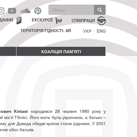
Пошукова
форма
Пошук
ДАННЯ
ЕКСКУРСІЇ
СПІВПРАЦЯ
ТЕРИТОРІЯ ГІДНОСТІ: AR
УКР
ENG
КОАЛІЦІЯ ПАМ'ЯТІ
йович Кіпіані
народився 28 червня 1980 року у
ії місті Тбілісі. Його мати була українкою, а батько –
ому для Давида обидві країни стали рідними. У 2001
атив обох батьків.