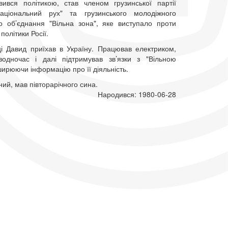
вився політикою, став членом грузинської партії
аціональний рух" та грузинського молодіжного
о об’єднання "Вільна зона", яке виступало проти
політики Росії.
і Давид приїхав в Україну. Працював електриком,
одночас і далі підтримував зв’язки з "Вільною
ирюючи інформацію про її діяльність.
ий, мав півторарічного сина.
Народився: 1980-06-28