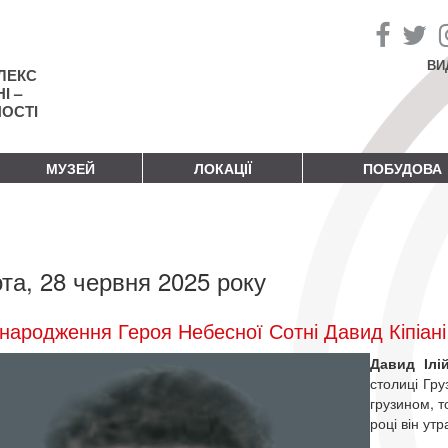
ВИ
ЛЕКС
І –
НОСТІ
МУЗЕЙ
ЛОКАЦІЇ
ПОБУДОВА
та, 28 червня 2025 року
народження Героя Небесної Сотні Давид Кіпіані
Давид Ілі
столиці Груз
грузином, т
році він утр