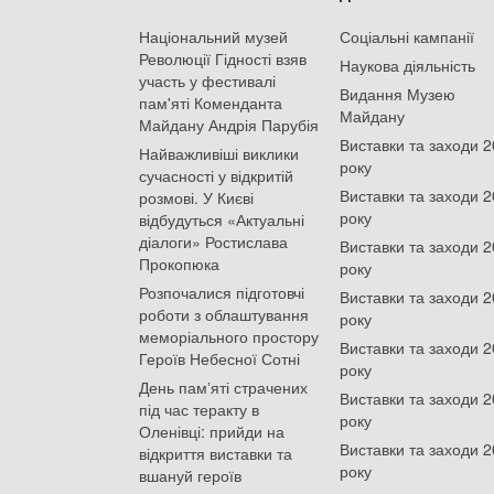
Національний музей
Соціальні кампанії
Революції Гідності взяв
Наукова діяльність
участь у фестивалі
Видання Музею
пам'яті Коменданта
Майдану
Майдану Андрія Парубія
Виставки та заходи 
Найважливіші виклики
року
сучасності у відкритій
Виставки та заходи 
розмові. У Києві
року
відбудуться «Актуальні
діалоги» Ростислава
Виставки та заходи 
Прокопюка
року
Розпочалися підготовчі
Виставки та заходи 
роботи з облаштування
року
меморіального простору
Виставки та заходи 
Героїв Небесної Сотні
року
День памʼяті страчених
Виставки та заходи 
під час теракту в
року
Оленівці: прийди на
Виставки та заходи 
відкриття виставки та
року
вшануй героїв