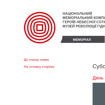
Перейти
до
основного
НАЦІОНАЛЬНИЙ
матеріалу
МЕМОРІАЛЬНИЙ КОМП
ГЕРОЇВ НЕБЕСНОЇ СОТН
МУЗЕЙ РЕВОЛЮЦІЇ ГІД
МЕМОРІАЛ
До списку новин
Субо
На головну сторінку
День 