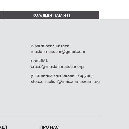
КОАЛІЦІЯ ПАМ'ЯТІ
із загальних питань:
maidanmuseum@gmail.com
для ЗМІ:
press@maidanmuseum.org
у питаннях запобігання корупції:
stopcorruption@maidanmuseum.org
ЦІЇ
ПРО НАС