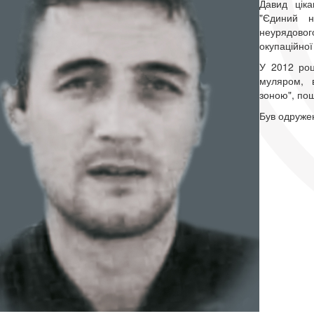
Давид ціка
"Єдиний н
неурядовог
окупаційної 
У 2012 роц
муляром, в
зоною", пош
Був одружен