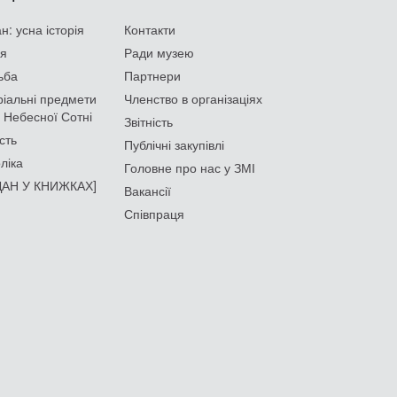
: усна історія
Контакти
ія
Ради музею
ьба
Партнери
іальні предмети
Членство в організаціях
 Небесної Сотні
Звітність
сть
Публічні закупівлі
ліка
Головне про нас у ЗМІ
АН У КНИЖКАХ]
Вакансії
Співпраця