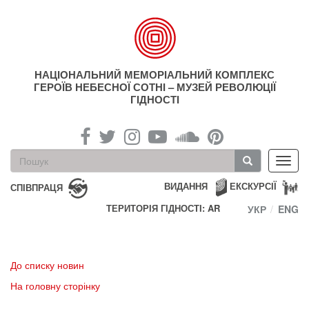
Перейти
до
основного
матеріалу
НАЦІОНАЛЬНИЙ МЕМОРІАЛЬНИЙ КОМПЛЕКС
ГЕРОЇВ НЕБЕСНОЇ СОТНІ – МУЗЕЙ РЕВОЛЮЦІЇ
ГІДНОСТІ
Пошукова
Toggl
форма
navig
Пошук
ВИДАННЯ
ЕКСКУРСІЇ
СПІВПРАЦЯ
ТЕРИТОРІЯ ГІДНОСТІ: AR
УКР
ENG
До списку новин
На головну сторінку