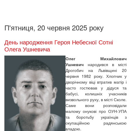
П'ятниця, 20 червня 2025 року
День народження Героя Небесної Сотні
Олега Ушневича
Олег Михайлович
Ушневич
народився в місті
Дрогобич на Львівщині 20
червня 1982 року. Хлопчик у
дворічному віці втратив матір і
часто гостював у дідуся та
бабусі, колишніх учасників
визвольного руху, в місті Сколе.
Саме вони розповідали
малому онукові про ОУН-УПА
та боротьбу українців з
окупаційною радянською
владою.