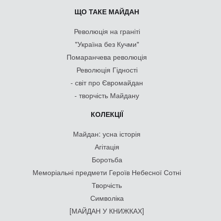
ЩО ТАКЕ МАЙДАН
Революція на граніті
"Україна без Кучми"
Помаранчева революція
Революція Гідності
- світ про Євромайдан
- творчість Майдану
КОЛЕКЦІЇ
Майдан: усна історія
Агітація
Боротьба
Меморіальні предмети Героїв Небесної Сотні
Творчість
Символіка
[МАЙДАН У КНИЖКАХ]