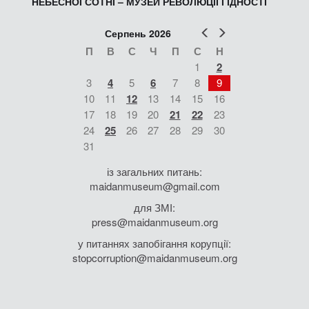
НЕБЕСНОЇ СОТНІ – МУЗЕЙ РЕВОЛЮЦІЇ ГІДНОСТІ
Попер
Наст
Серпень 2026
П
В
С
Ч
П
С
Н
1
2
3
4
5
6
7
8
9
10
11
12
13
14
15
16
17
18
19
20
21
22
23
24
25
26
27
28
29
30
31
із загальних питань:
maidanmuseum@gmail.com
для ЗМІ:
press@maidanmuseum.org
у питаннях запобігання корупції:
stopcorruption@maidanmuseum.org