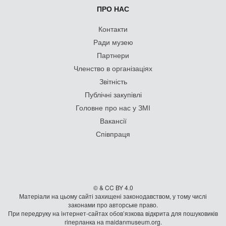
ПРО НАС
Контакти
Ради музею
Партнери
Членство в організаціях
Звітність
Публічні закупівлі
Головне про нас у ЗМІ
Вакансії
Співпраця
© & CC BY 4.0
Матеріали на цьому сайті захищені законодавством, у тому числі
законами про авторське право.
При передруку на iнтернет-сайтах обов’язкова відкрита для пошуковиків
гiперланка на maidanmuseum.org.