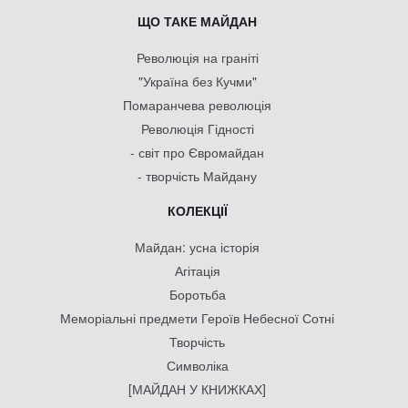
ЩО ТАКЕ МАЙДАН
Революція на граніті
"Україна без Кучми"
Помаранчева революція
Революція Гідності
- світ про Євромайдан
- творчість Майдану
КОЛЕКЦІЇ
Майдан: усна історія
Агітація
Боротьба
Меморіальні предмети Героїв Небесної Сотні
Творчість
Символіка
[МАЙДАН У КНИЖКАХ]