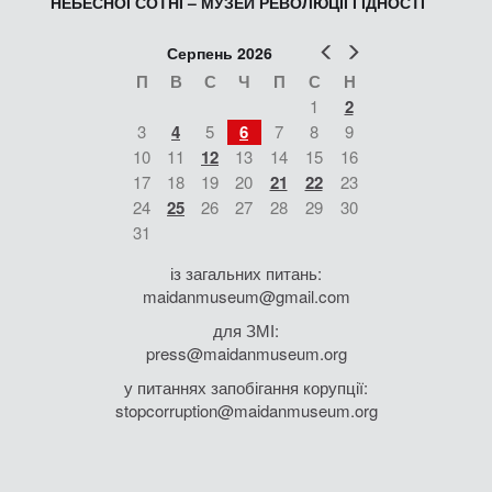
НЕБЕСНОЇ СОТНІ – МУЗЕЙ РЕВОЛЮЦІЇ ГІДНОСТІ
Попер
Наст
Серпень 2026
П
В
С
Ч
П
С
Н
1
2
3
4
5
6
7
8
9
10
11
12
13
14
15
16
17
18
19
20
21
22
23
24
25
26
27
28
29
30
31
із загальних питань:
maidanmuseum@gmail.com
для ЗМІ:
press@maidanmuseum.org
у питаннях запобігання корупції:
stopcorruption@maidanmuseum.org