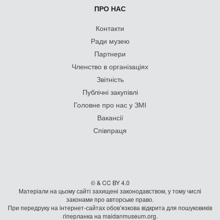
ПРО НАС
Контакти
Ради музею
Партнери
Членство в організаціях
Звітність
Публічні закупівлі
Головне про нас у ЗМІ
Вакансії
Співпраця
© & CC BY 4.0
Матеріали на цьому сайті захищені законодавством, у тому числі
законами про авторське право.
При передруку на iнтернет-сайтах обов’язкова відкрита для пошуковиків
гiперланка на maidanmuseum.org.