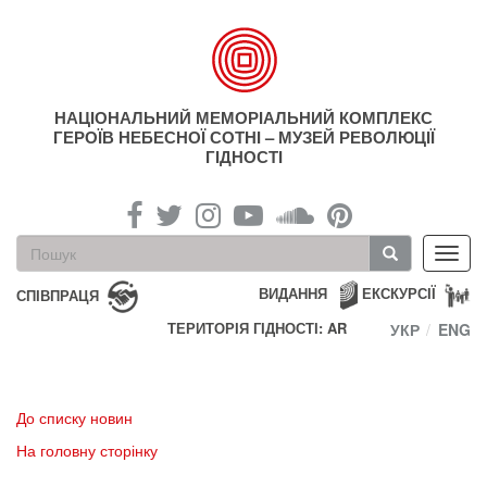
Перейти
до
основного
матеріалу
НАЦІОНАЛЬНИЙ МЕМОРІАЛЬНИЙ КОМПЛЕКС
ГЕРОЇВ НЕБЕСНОЇ СОТНІ – МУЗЕЙ РЕВОЛЮЦІЇ
ГІДНОСТІ
Пошукова
Toggl
форма
navig
Пошук
ВИДАННЯ
ЕКСКУРСІЇ
СПІВПРАЦЯ
ТЕРИТОРІЯ ГІДНОСТІ: AR
УКР
ENG
До списку новин
На головну сторінку