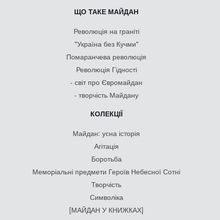
ЩО ТАКЕ МАЙДАН
Революція на граніті
"Україна без Кучми"
Помаранчева революція
Революція Гідності
- світ про Євромайдан
- творчість Майдану
КОЛЕКЦІЇ
Майдан: усна історія
Агітація
Боротьба
Меморіальні предмети Героїв Небесної Сотні
Творчість
Символіка
[МАЙДАН У КНИЖКАХ]