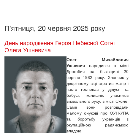
П'ятниця, 20 червня 2025 року
День народження Героя Небесної Сотні
Олега Ушневича
Олег Михайлович
Ушневич
народився в місті
Дрогобич на Львівщині 20
червня 1982 року. Хлопчик у
дворічному віці втратив матір і
часто гостював у дідуся та
бабусі, колишніх учасників
визвольного руху, в місті Сколе.
Саме вони розповідали
малому онукові про ОУН-УПА
та боротьбу українців з
окупаційною радянською
владою.