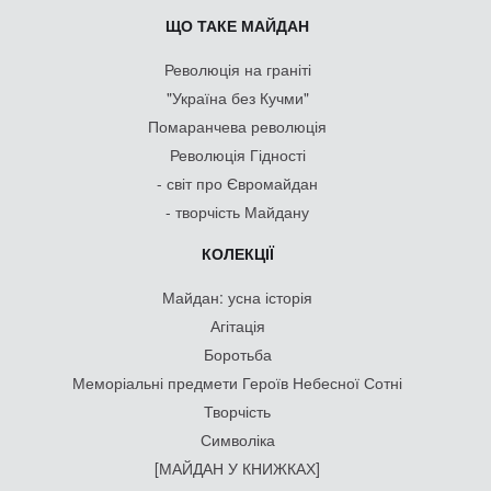
ЩО ТАКЕ МАЙДАН
Революція на граніті
"Україна без Кучми"
Помаранчева революція
Революція Гідності
- світ про Євромайдан
- творчість Майдану
КОЛЕКЦІЇ
Майдан: усна історія
Агітація
Боротьба
Меморіальні предмети Героїв Небесної Сотні
Творчість
Символіка
[МАЙДАН У КНИЖКАХ]