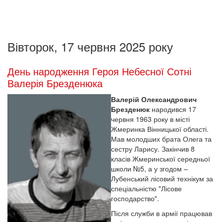
Вівторок, 17 червня 2025 року
День народження Героя Небесної Сотні
Валерія Брезденюка
Валерій Олександрович
Брезденюк
народився 17
червня 1963 року в місті
Жмеринка Вінницької області.
Мав молодших брата Олега та
сестру Ларису. Закінчив 8
класів Жмеринської середньої
школи №5, а у згодом –
Лубенський лісовий технікум за
спеціальністю "Лісове
господарство".
Після служби в армії працював