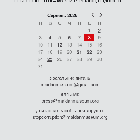
НЕБЕСНОЇ СОТНІ – МУЗЕЙ РЕВОЛЮЦІЇ ГІДНОСТІ
Попер
Наст
Серпень 2026
П
В
С
Ч
П
С
Н
1
2
3
4
5
6
7
8
9
10
11
12
13
14
15
16
17
18
19
20
21
22
23
24
25
26
27
28
29
30
31
із загальних питань:
maidanmuseum@gmail.com
для ЗМІ:
press@maidanmuseum.org
у питаннях запобігання корупції:
stopcorruption@maidanmuseum.org