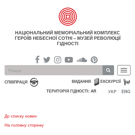
Перейти
до
основного
матеріалу
НАЦІОНАЛЬНИЙ МЕМОРІАЛЬНИЙ КОМПЛЕКС
ГЕРОЇВ НЕБЕСНОЇ СОТНІ – МУЗЕЙ РЕВОЛЮЦІЇ
ГІДНОСТІ
Пошукова
Toggl
форма
navig
Пошук
ВИДАННЯ
ЕКСКУРСІЇ
СПІВПРАЦЯ
ТЕРИТОРІЯ ГІДНОСТІ: AR
УКР
ENG
До списку новин
На головну сторінку