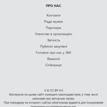
ПРО НАС
Контакти
Ради музею
Партнери
Членство в організаціях
Звітність
Публічні закупівлі
Головне про нас у ЗМІ
Вакансії
Співпраця
© & CC BY 4.0
Матеріали на цьому сайті захищені законодавством, у тому числі
законами про авторське право.
При передруку на iнтернет-сайтах обов’язкова відкрита для пошуковиків
гiперланка на maidanmuseum.org.