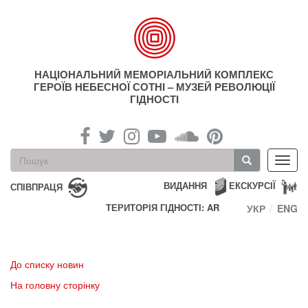
Перейти
до
основного
матеріалу
НАЦІОНАЛЬНИЙ МЕМОРІАЛЬНИЙ КОМПЛЕКС
ГЕРОЇВ НЕБЕСНОЇ СОТНІ – МУЗЕЙ РЕВОЛЮЦІЇ
ГІДНОСТІ
Пошукова
Toggl
форма
navig
Пошук
ВИДАННЯ
ЕКСКУРСІЇ
СПІВПРАЦЯ
ТЕРИТОРІЯ ГІДНОСТІ: AR
УКР
ENG
До списку новин
На головну сторінку