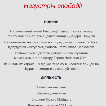
Назустріч свободі!
НОВИНИ
Національний музей Революції Гідності взяв участь у
фестивалі пам'яті Коменданта Майдану Андрія Парубія
Найважливіші виклики сучасності у відкритій розмові. У Києві
відбудуться «Актуальні діалоги» Ростислава Прокопюка
Розпочалися підготовчі роботи з облаштування
меморіального простору Героїв Небесної Сотні
День памʼяті страчених під час теракту в Оленівці: прийди на
відкриття виставки та вшануй героїв
ДІЯЛЬНІСТЬ
Соціальні кампанії
Наукова діяльність
Видання Музею Майдану
Виставки та заходи 2026 року