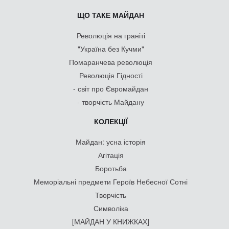
ЩО ТАКЕ МАЙДАН
Революція на граніті
"Україна без Кучми"
Помаранчева революція
Революція Гідності
- світ про Євромайдан
- творчість Майдану
КОЛЕКЦІЇ
Майдан: усна історія
Агітація
Боротьба
Меморіальні предмети Героїв Небесної Сотні
Творчість
Символіка
[МАЙДАН У КНИЖКАХ]