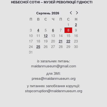
НЕБЕСНОЇ СОТНІ – МУЗЕЙ РЕВОЛЮЦІЇ ГІДНОСТІ
Попер
Наст
Серпень 2026
П
В
С
Ч
П
С
Н
1
2
3
4
5
6
7
8
9
10
11
12
13
14
15
16
17
18
19
20
21
22
23
24
25
26
27
28
29
30
31
із загальних питань:
maidanmuseum@gmail.com
для ЗМІ:
press@maidanmuseum.org
у питаннях запобігання корупції:
stopcorruption@maidanmuseum.org