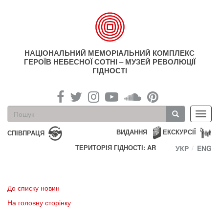
Перейти
до
основного
матеріалу
НАЦІОНАЛЬНИЙ МЕМОРІАЛЬНИЙ КОМПЛЕКС
ГЕРОЇВ НЕБЕСНОЇ СОТНІ – МУЗЕЙ РЕВОЛЮЦІЇ
ГІДНОСТІ
Пошукова
Toggl
форма
navig
Пошук
ВИДАННЯ
ЕКСКУРСІЇ
СПІВПРАЦЯ
ТЕРИТОРІЯ ГІДНОСТІ: AR
УКР
ENG
До списку новин
На головну сторінку