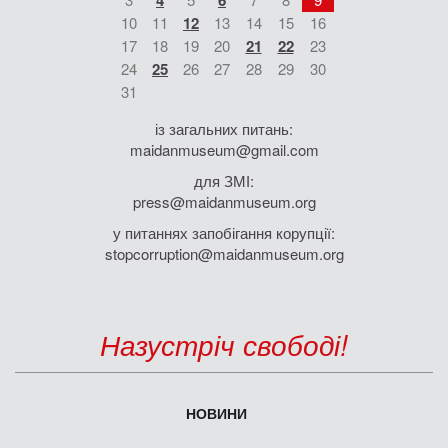
4
6
10
11
12
13
14
15
16
17
18
19
20
21
22
23
24
25
26
27
28
29
30
31
із загальних питань:
maidanmuseum@gmail.com
для ЗМІ:
press@maidanmuseum.org
у питаннях запобігання корупції:
stopcorruption@maidanmuseum.org
Назустріч свободі!
НОВИНИ