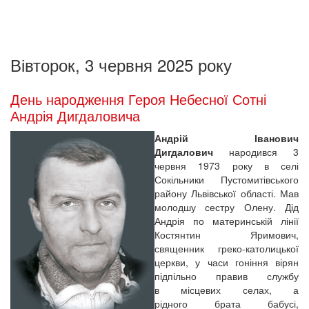
Вівторок, 3 червня 2025 року
День народження Героя Небесної Сотні
Андрія Дигдаловича
Андрій Іванович
Дигдалович
народився 3
червня 1973 року в селі
Сокільники Пустомитівського
району Львівської області. Мав
молодшу сестру Олену. Дід
Андрія по материнській лінії
Костянтин Яримович,
священник греко-католицької
церкви, у часи гоніння вірян
підпільно правив службу
в місцевих селах, а
рідного брата бабусі,