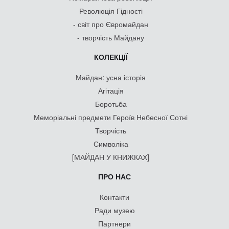
Революція Гідності
- світ про Євромайдан
- творчість Майдану
КОЛЕКЦІЇ
Майдан: усна історія
Агітація
Боротьба
Меморіальні предмети Героїв Небесної Сотні
Творчість
Символіка
[МАЙДАН У КНИЖКАХ]
ПРО НАС
Контакти
Ради музею
Партнери