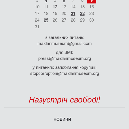
4
6
10
11
12
13
14
15
16
17
18
19
20
21
22
23
24
25
26
27
28
29
30
31
із загальних питань:
maidanmuseum@gmail.com
для ЗМІ:
press@maidanmuseum.org
у питаннях запобігання корупції:
stopcorruption@maidanmuseum.org
Назустріч свободі!
НОВИНИ