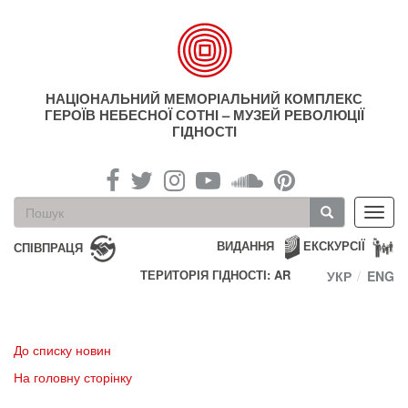
Перейти
до
основного
матеріалу
НАЦІОНАЛЬНИЙ МЕМОРІАЛЬНИЙ КОМПЛЕКС
ГЕРОЇВ НЕБЕСНОЇ СОТНІ – МУЗЕЙ РЕВОЛЮЦІЇ
ГІДНОСТІ
Пошукова
Toggl
форма
navig
Пошук
ВИДАННЯ
ЕКСКУРСІЇ
СПІВПРАЦЯ
ТЕРИТОРІЯ ГІДНОСТІ: AR
УКР
ENG
До списку новин
На головну сторінку