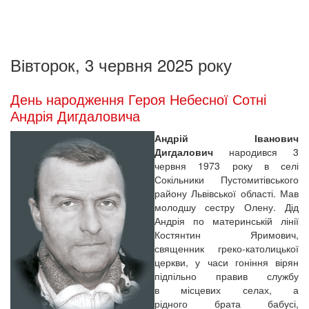
Вівторок, 3 червня 2025 року
День народження Героя Небесної Сотні
Андрія Дигдаловича
Андрій Іванович
Дигдалович
народився 3
червня 1973 року в селі
Сокільники Пустомитівського
району Львівської області. Мав
молодшу сестру Олену. Дід
Андрія по материнській лінії
Костянтин Яримович,
священник греко-католицької
церкви, у часи гоніння вірян
підпільно правив службу
в місцевих селах, а
рідного брата бабусі,