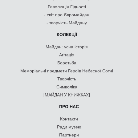
Революція Гідності
- світ про Євромайдан
- творчість Майдану
КОЛЕКЦІЇ
Майдан: усна історія
Агітація
Боротьба
Меморіальні предмети Героїв Небесної Сотні
Творчість
Символіка
[МАЙДАН У КНИЖКАХ]
ПРО НАС
Контакти
Ради музею
Партнери